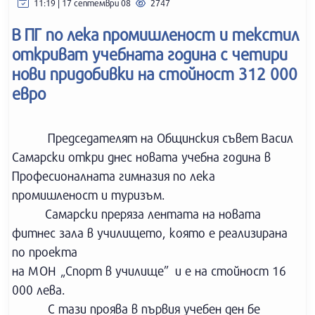
11:19 | 17 септември 08
2747
В ПГ по лека промишленост и текстил
откриват учебната година с четири
нови придобивки на стойност 312 000
евро
Председателят на Общинския съвет Васил
Самарски откри днес новата учебна година в
Професионалната гимназия по лека
промишленост и туризъм.
Самарски преряза лентата на новата
фитнес зала в училището, която е реализирана
по проекта
на МОН „Спорт в училище” и е на стойност 16
000 лева.
С тази проява в първия учебен ден бе