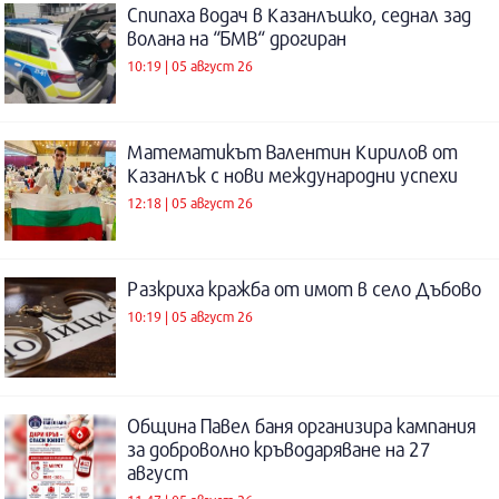
Спипаха водач в Казанлъшко, седнал зад
волана на “БМВ“ дрогиран
10:19 | 05 август 26
Математикът Валентин Кирилов от
Казанлък с нови международни успехи
12:18 | 05 август 26
Разкриха кражба от имот в село Дъбово
10:19 | 05 август 26
Община Павел баня организира кампания
за доброволно кръводаряване на 27
август