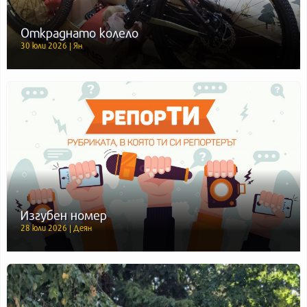
Откраднато колело
30 юли 2026 | Ян
Изгубен номер
28 юли 2026 | Деян