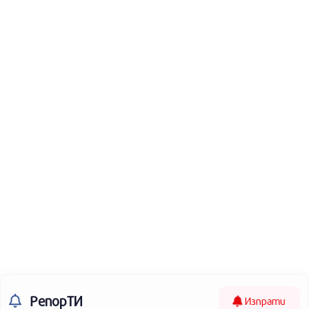
РепорТИ
Изпрати