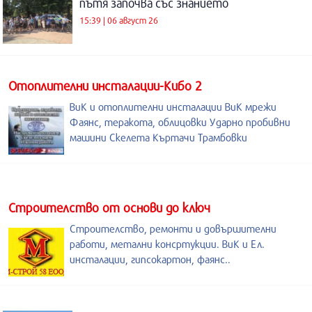
пътя започва със знанието
15:39 | 06 август 26
Отоплителни инсталации-Кибо 2
ВиК и отоплителни инсталации ВиК мрежи
Фаянс, теракота, облицовки Ударно пробивни
машини Скелета Къртачи Трамбовки
Строителство от основи до ключ
Строителство, ремонти и довършителни
работи, метални консртукции. ВиК и Ел.
инсталации, гипсокартон, фаянс..