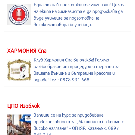
Една от най-престижните гимназии! Целта
на екипа на гимназията е да продължава да
бъде училище за подготовка на
високомотивирани ученици.
ХАРМОНИЯ Спа
Клуб Хармония Спа ви очаква! Голямо
разнообразие от процедури и терапии за
Вашата външна и вътрешна красота и
здраве! Тел.: 0878 931 668
ЦПО Изоблок
Запиши се на курс за придобиване
правоспособност за „Машинист на котли с
високо налягане“ - ОГНЯР. Казанлък: 0897
948 214