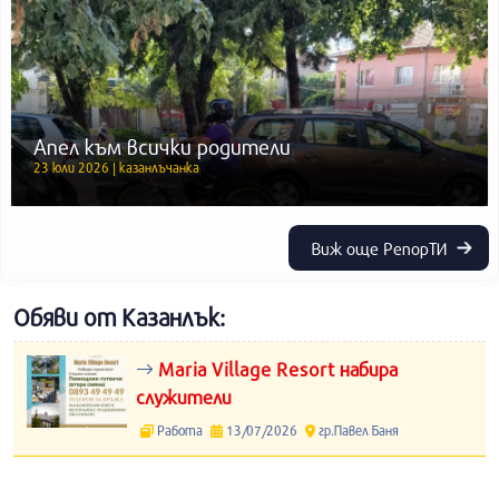
Апел към всички родители
23 юли 2026 | казанлъчанка
Виж още РепорТИ
Обяви от Казанлък:
Maria Village Resort набира
служители
Работа
13/07/2026
гр.Павел Баня