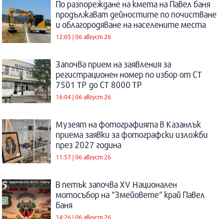
По разпореждане на кмета на Павел баня
продължават дейностите по почистване
и облагородяване на населените места
12:05 | 06 август 26
Започва прием на заявления за
регистрационен номер по избор от СТ
7501 ТР до СТ 8000 ТР
16:04 | 06 август 26
Музеят на фотографията в Казанлък
приема заявки за фотографски изложби
през 2027 година
11:57 | 06 август 26
В петък започва XV Национален
мотосъбор на “Змейовете“ край Павел
баня
14:26 | 06 август 26