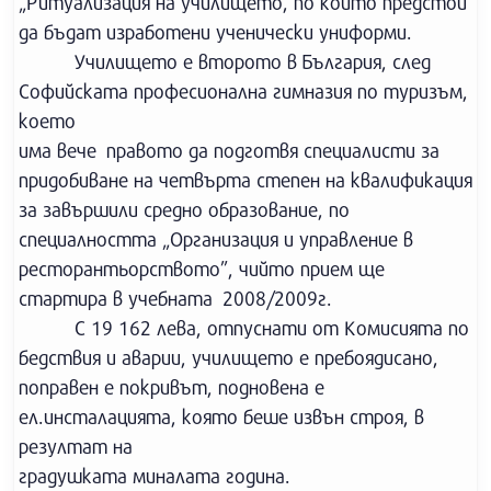
„Ритуализация на училището, по който предстои
да бъдат изработени ученически униформи.
Училището е второто в България, след
Софийската професионална гимназия по туризъм,
което
има вече правото да подготвя специалисти за
придобиване на четвърта степен на квалификация
за завършили средно образование, по
специалността „Организация и управление в
ресторантьорството”, чийто прием ще
стартира в учебната 2008/2009г.
С 19 162 лева, отпуснати от Комисията по
бедствия и аварии, училището е пребоядисано,
поправен е покривът, подновена е
ел.инсталацията, която беше извън строя, в
резултат на
градушката миналата година.