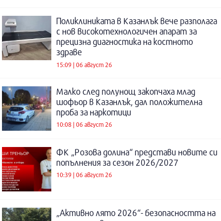
Поликлиниката в Казанлък вече разполага
с нов високотехнологичен апарат за
прецизна диагностика на костното
здраве
15:09 | 06 август 26
Малко след полунощ закопчаха млад
шофьор в Казанлък, дал положителна
проба за наркотици
10:08 | 06 август 26
ФК „Розова долина“ представи новите си
попълнения за сезон 2026/2027
10:39 | 06 август 26
„Активно лято 2026“- безопасността на