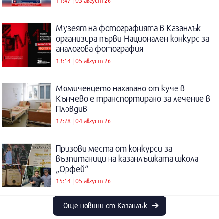
11:47 | 05 август 26
Музеят на фотографията в Казанлък
организира първи Национален конкурс за
аналогова фотография
13:14 | 05 август 26
Момиченцето нахапано от куче в
Кънчево е транспортирано за лечение в
Пловдив
12:28 | 04 август 26
Призови места от конкурси за
възпитаници на казанлъшката школа
„Орфей“
15:14 | 05 август 26
Още новини от Казанлък