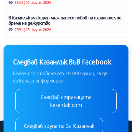
3334 | 05 август 2026
В Казанлък маскиран мъж нанесе побой на охранител по
време на дежурство
2591 | 05 август 2026
Следвай Казанлък във Facebook
Включи се с повече от 20 000 души, за да
си винаги информиран
Следвай страницата
kazanlak.com
Следвай групата За Казанлак