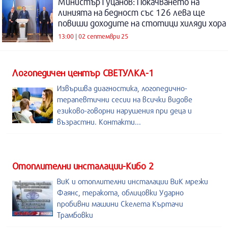
Министър Гуцанов: Покачването на
линията на бедност със 126 лева ще
повиши доходите на стотици хиляди хора
13:00 | 02 септември 25
Логопедичен център СВЕТУЛКА-1
Извършва диагностика, логопедично-
терапевтични сесии на всички видове
езиково-говорни нарушения при деца и
възрастни. Контакти...
Отоплителни инсталации-Кибо 2
ВиК и отоплителни инсталации ВиК мрежи
Фаянс, теракота, облицовки Ударно
пробивни машини Скелета Къртачи
Трамбовки