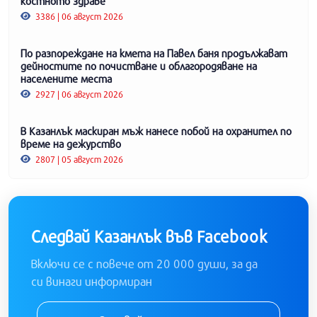
костното здраве
3386 | 06 август 2026
По разпореждане на кмета на Павел баня продължават
дейностите по почистване и облагородяване на
населените места
2927 | 06 август 2026
В Казанлък маскиран мъж нанесе побой на охранител по
време на дежурство
2807 | 05 август 2026
Следвай Казанлък във Facebook
Включи се с повече от 20 000 души, за да
си винаги информиран