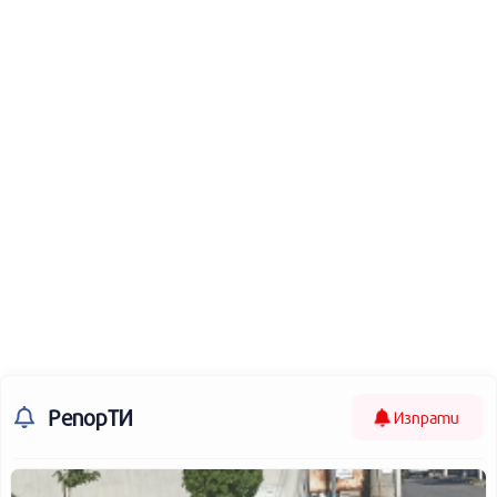
РепорТИ
Изпрати