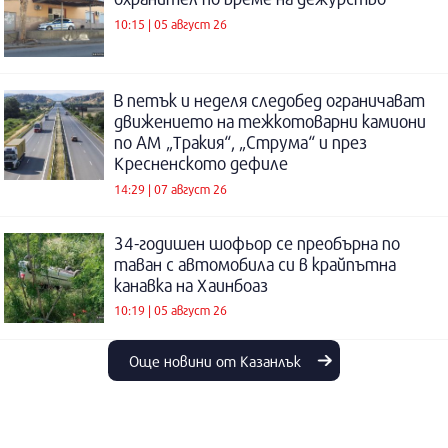
10:15 | 05 август 26
В петък и неделя следобед ограничават
движението на тежкотоварни камиони
по АМ „Тракия“, „Струма“ и през
Кресненското дефиле
14:29 | 07 август 26
34-годишен шофьор се преобърна по
таван с автомобила си в крайпътна
канавка на Хаинбоаз
10:19 | 05 август 26
Още новини от Казанлък