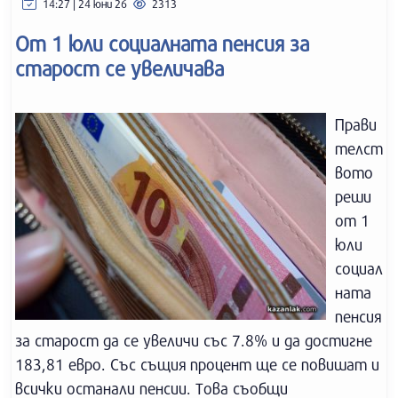
14:27 | 24 юни 26
2313
От 1 юли социалната пенсия за
старост се увеличава
Прави
телст
вото
реши
от 1
юли
социал
ната
пенсия
за старост да се увеличи със 7.8% и да достигне
183,81 евро. Със същия процент ще се повишат и
всички останали пенсии. Това съобщи