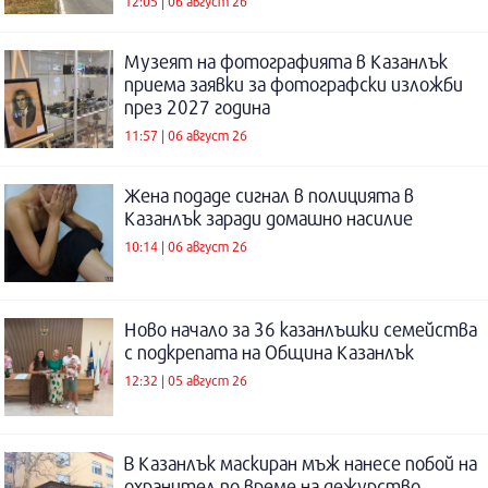
12:05 | 06 август 26
Музеят на фотографията в Казанлък
приема заявки за фотографски изложби
през 2027 година
11:57 | 06 август 26
Жена подаде сигнал в полицията в
Казанлък заради домашно насилие
10:14 | 06 август 26
Ново начало за 36 казанлъшки семейства
с подкрепата на Община Казанлък
12:32 | 05 август 26
В Казанлък маскиран мъж нанесе побой на
охранител по време на дежурство