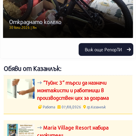
Откраднато колело
30 юли 2026 | Ян
Виж още РепорТИ
Обяви от Казанлък:
“Туйнс 3“ търси да назначи
монтажисти и работници в
производствен цех за дограма
Работа
07/08/2026
гр.Казанлък
Maria Village Resort набира
служители