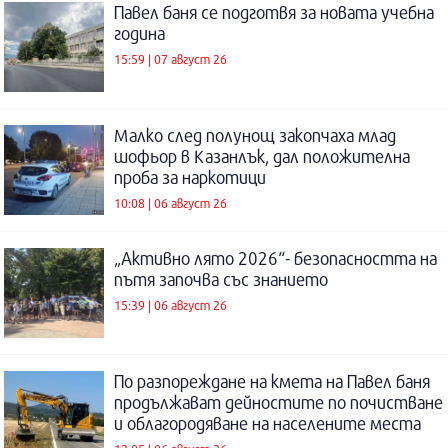
Павел баня се подготвя за новата учебна
година
15:59 | 07 август 26
Малко след полунощ закопчаха млад
шофьор в Казанлък, дал положителна
проба за наркотици
10:08 | 06 август 26
„Активно лято 2026“- безопасността на
пътя започва със знанието
15:39 | 06 август 26
По разпореждане на кмета на Павел баня
продължават дейностите по почистване
и облагородяване на населените места