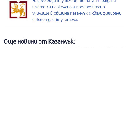
Над 30 години училището ни утвърждава
името си на желано и предпочитано
училище в община Казанлък с квалифицирани
и всеотдайни учители.
Още новини от Казанлък: