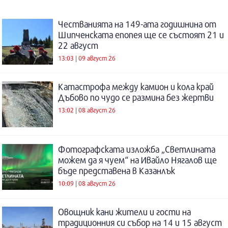
Честванията на 149-ата годишнина от
Шипченската епопея ще се състоят 21 и
22 август
13:03 | 09 август 26
Катастрофа между камион и кола край
Дъбово по чудо се размина без жертви
13:02 | 08 август 26
Фотографската изложба „Светлината
можем да я чуем“ на Ивайло Нягалов ще
бъде представена в Казанлък
10:09 | 08 август 26
Овощник кани жители и гости на
традиционния си събор на 14 и 15 август