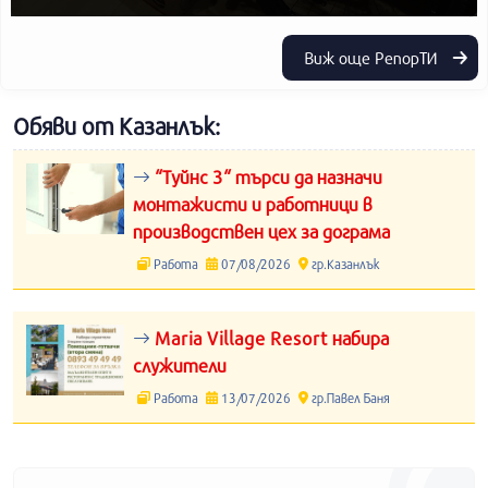
Виж още РепорТИ
Обяви от Казанлък:
“Туйнс 3“ търси да назначи
монтажисти и работници в
производствен цех за дограма
Работа
07/08/2026
гр.Казанлък
Maria Village Resort набира
служители
Работа
13/07/2026
гр.Павел Баня