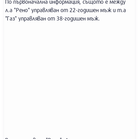
По първоначална информация, същото е между
л.а "Рено" управляван от 22-годишен мъж и т.а
"Газ" управляван от 38-годишен мъж.