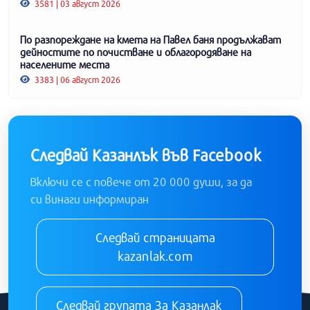
3581 | 03 август 2026
По разпореждане на кмета на Павел баня продължават
дейностите по почистване и облагородяване на
населените места
3383 | 06 август 2026
Следвай Казанлък във Facebook
Включи се с повече от 20 000 души, за да
си винаги информиран
Следвай страницата
kazanlak.com
Следвай групата За Казанлак