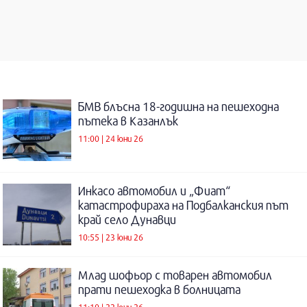
БМВ блъсна 18-годишна на пешеходна
пътека в Казанлък
11:00 | 24 юни 26
Инкасо автомобил и „Фиат“
катастрофираха на Подбалканския път
край село Дунавци
10:55 | 23 юни 26
Млад шофьор с товарен автомобил
прати пешеходка в болницата
11:10 | 22 юни 26