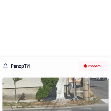
РепорТИ
Изпрати