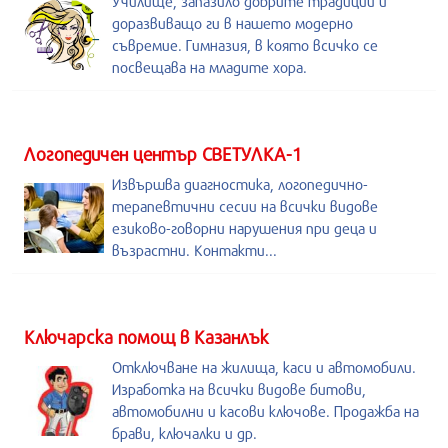
Училище, запазило добрите традиции и
доразвиващо ги в нашето модерно
съвремие. Гимназия, в която всичко се
посвещава на младите хора.
Логопедичен център СВЕТУЛКА-1
Извършва диагностика, логопедично-
терапевтични сесии на всички видове
езиково-говорни нарушения при деца и
възрастни. Контакти...
Kлючарска помощ в Казанлък
Отключване на жилища, каси и автомобили.
Изработка на всички видове битови,
автомобилни и касови ключове. Продажба на
брави, ключалки и др.