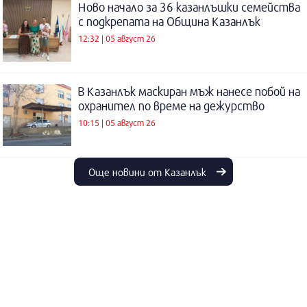
Ново начало за 36 казанлъшки семейства
с подкрепата на Община Казанлък
12:32 | 05 август 26
В Казанлък маскиран мъж нанесе побой на
охранител по време на дежурство
10:15 | 05 август 26
Още новини от Казанлък