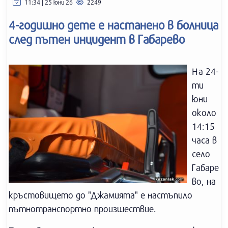
11:34 | 25 юни 26
2249
4-годишно дете е настанено в болница
след пътен инцидент в Габарево
На 24-
ти
юни
около
14:15
часа в
село
Габаре
во, на
кръстовището до "Джамията" е настъпило
пътнотранспортно произшествие.