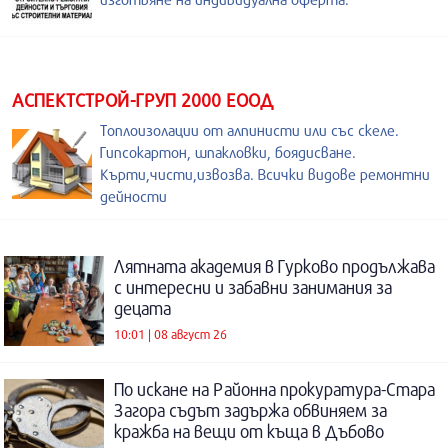
АСПЕКТСТРОЙ-ГРУП 2000 ЕООД
Топлоизолации от алпинисти или със скеле.
Гипсокартон, шпакловки, боядисване.
Кърти,чисти,извозва. Всички видове ремонтни
дейности
Лятната академия в Гурково продължава
с интересни и забавни занимания за
децата
10:01 | 08 август 26
По искане на Районна прокуратура-Стара
Загора съдът задържа обвиняем за
кражба на вещи от къща в Дъбово