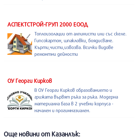
АСПЕКТСТРОЙ-ГРУП 2000 ЕООД
Топлоизолации от алпинисти или със скеле.
Гипсокартон, шпакловки, боядисване.
Кърти,чисти,извозва. Всички видове
ремонтни дейности
ОУ Георги Кирков
В ОУ Георги Кирков образованието и
грижата вървят ръка за ръка. Модерна
материална база в 2 учебни корпуса -
начален и прогимназиален.
Още новини от Казанлък: