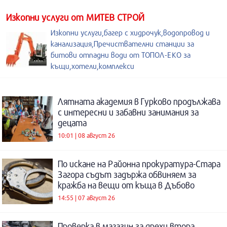
Изкопни услуги от МИТЕВ СТРОЙ
Изкопни услуги,багер с хидрочук,водопровод и
канализация,Пречиствателни станции за
битови отпадни води от ТОПОЛ-ЕКО за
къщи,хотели,комплекси
Лятната академия в Гурково продължава
с интересни и забавни занимания за
децата
10:01 | 08 август 26
По искане на Районна прокуратура-Стара
Загора съдът задържа обвиняем за
кражба на вещи от къща в Дъбово
14:55 | 07 август 26
Проверка в магазин за дрехи втора