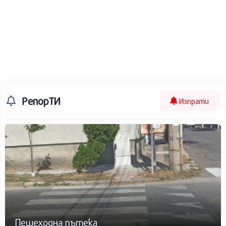
РепорТИ
Изпрати
Пешеходна пътека