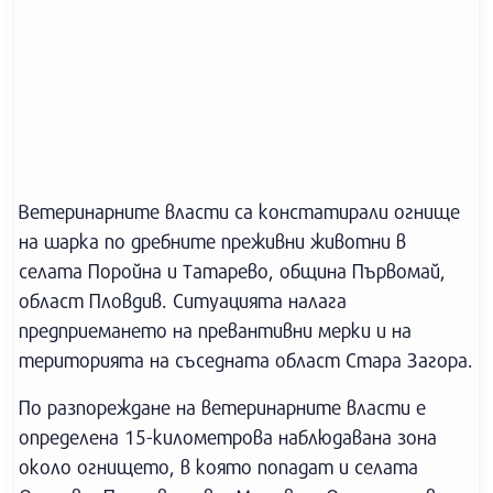
Ветеринарните власти са констатирали огнище
на шарка по дребните преживни животни в
селата Поройна и Татарево, община Първомай,
област Пловдив. Ситуацията налага
предприемането на превантивни мерки и на
територията на съседната област Стара Загора.
По разпореждане на ветеринарните власти е
определена 15-километрова наблюдавана зона
около огнището, в която попадат и селата