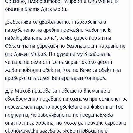
Оризово, Плодовитово, Мирово и Опълченец в
община Братя Даскалови.
„Забранява се движението, търговията и
пашуването на дребни преживни животни в
наблюдаваната зона“, заяви директорът на
Областната дирекция по безопасност на храните
д-р Дамян Миков. По думите му в района на
четирите села от се намират около десет
животновъдни обекта, които вече са обект на
проверки и засилен ветеринарен контрол.
Д-р Миков призова за повишено внимание и
своевременно подаване на сигнали при съмнения за
нерегламентирано придвижване на животни. Той
подчерта, че заболяването не представлява
опасност за хората, но може да причини сериозни
икономически загуби за животновъдите и