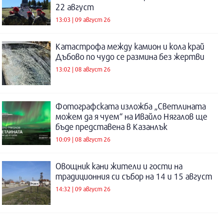
22 август
13:03 | 09 август 26
Катастрофа между камион и кола край
Дъбово по чудо се размина без жертви
13:02 | 08 август 26
Фотографската изложба „Светлината
можем да я чуем“ на Ивайло Нягалов ще
бъде представена в Казанлък
10:09 | 08 август 26
Овощник кани жители и гости на
традиционния си събор на 14 и 15 август
14:32 | 09 август 26