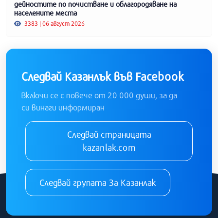
дейностите по почистване и облагородяване на
населените места
3383 | 06 август 2026
Следвай Казанлък във Facebook
Включи се с повече от 20 000 души, за да
си винаги информиран
Следвай страницата
kazanlak.com
Следвай групата За Казанлак