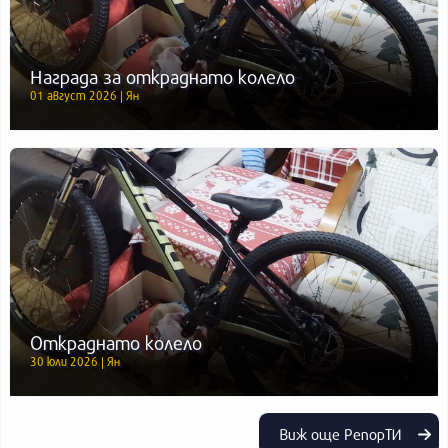
Награда за откраднато колело
01 август 2026 | Ян
Откраднато колело
30 юли 2026 | Ян
Виж още РепорТИ