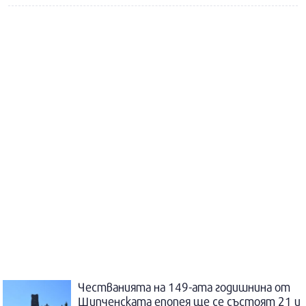
Честванията на 149-ата годишнина от
Шипченската епопея ще се състоят 21 и