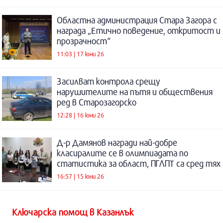
Областна администрация Стара Загора с
награда „Етично поведение, откритост и
прозрачност“
11:03 | 17 юни 26
Засилват контрола срещу
нарушителите на пътя и обществения
ред в Старозагорско
12:28 | 16 юни 26
Д-р Дамянов награди най-добре
класиралите се в олимпиадата по
статистика за област, ПГЛПТ са сред тях
16:57 | 15 юни 26
Kлючарска помощ в Казанлък