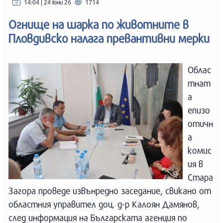
14:04 | 24 юни 26
1714
Огнище на шарка по животните в
Пловдивско налага превантивни мерки
Облас
тнат
а
епизо
отичн
а
комис
ия в
Стара
Загора проведе извънредно заседание, свикано от
областния управител доц. д-р Калоян Дамянов,
след информация на Българската агенция по