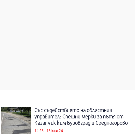
Със съдействието на областния
управител: Спешни мерки за пътя от
Казанлък към Бузовград и Средногорово
14:23 | 18 юни 26