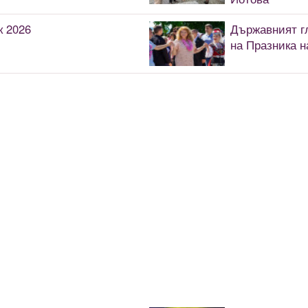
к 2026
Държавният г
на Празника н