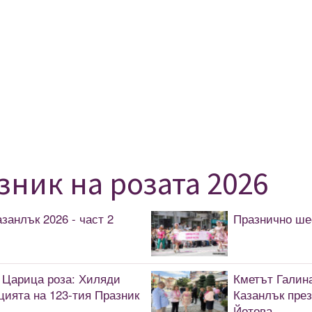
зник на розата 2026
занлък 2026 - част 2
Празнично шес
 Царица роза: Хиляди
Кметът Галин
ията на 123-тия Празник
Казанлък пре
Йотова