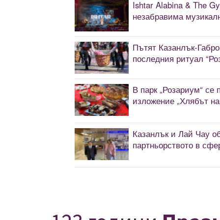
Ishtar Alabina & The G
незабравима музикалн
Пътят Казанлък-Габро
последния ритуал “Ро
В парк „Розариум“ се
изложение „Хлябът на
Казанлък и Лай Чау о
партньорството в сфе