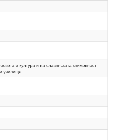
росвета и култура и на славянската книжовност
ки училища