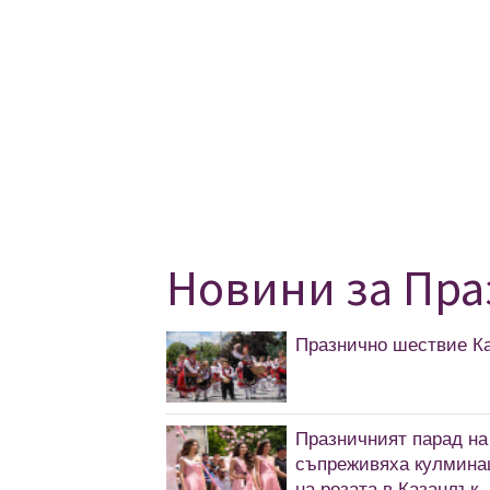
Новини за Пра
Празнично шествие Ка
Празничният парад на
съпреживяха кулминац
на розата в Казанлък