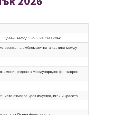
лък 2026
 *
Организатор: Община Казанлък
 историята на емблематичната картина между
обратимени градове в Международен фолклорен
ението оживява чрез изкуство, игри и красота
ни пана от Първи фестивал на