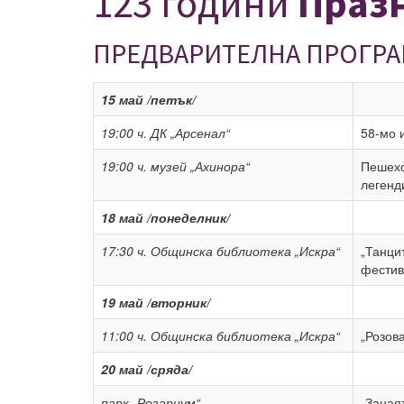
123 години
Празн
ПРЕДВАРИТЕЛНА ПРОГРА
1
5
май /петък/
19:00 ч.
ДК „Арсенал“
58-мо 
19:00 ч.
музей „Ахинора“
Пешехо
легенд
18 май /понеделник/
17:30 ч.
Общинска библиотека „Искра“
„Танци
фестив
19 май /вторник/
11:00 ч.
Общинска библиотека „Искра“
„Розов
20 май /сряда/
парк „Розариум“
„Заная