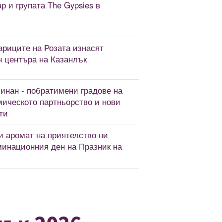
 и групата The Gypsies в
риците на Розата изнасят
 центъра на Казанлък
инан - побратимени градове на
мическото партньорство и нови
ти
и аромат на приятелство ни
минационния ден на Празник на