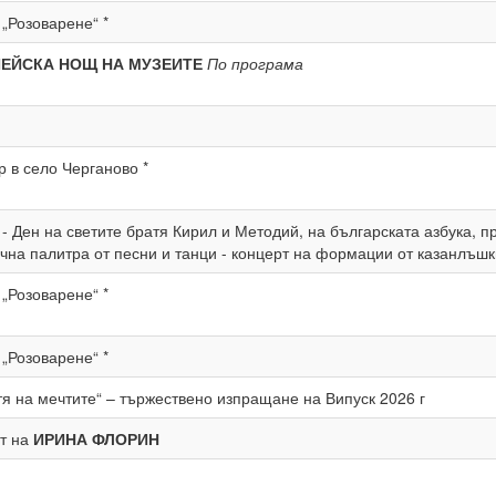
 „Розоварене“ *
ЕЙСКА НОЩ НА МУЗЕИТЕ
По програма
бер в село Черганово *
 - Ден на светите братя Кирил и Методий, на българската азбука, п
чна палитра от песни и танци - концерт на формации от казанлъш
 „Розоварене“ *
 „Розоварене“ *
тя на мечтите“ – тържествено изпращане на Випуск 2026 г
т на
ИРИНА ФЛОРИН