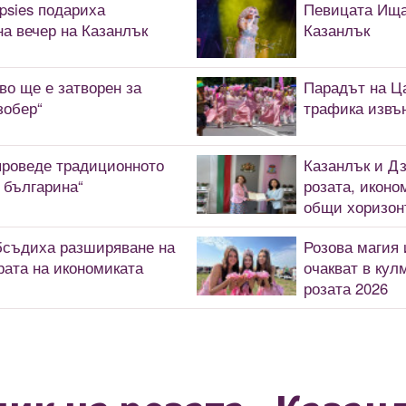
ypsies подариха
Певицата Ищар
а вечер на Казанлък
Казанлък
во ще е затворен за
Парадът на Ца
зобер“
трафика извън
 проведе традиционното
Казанлък и Дз
 българина“
розата, иконо
общи хоризон
бсъдиха разширяване на
Розова магия 
рата на икономиката
очакват в кул
розата 2026