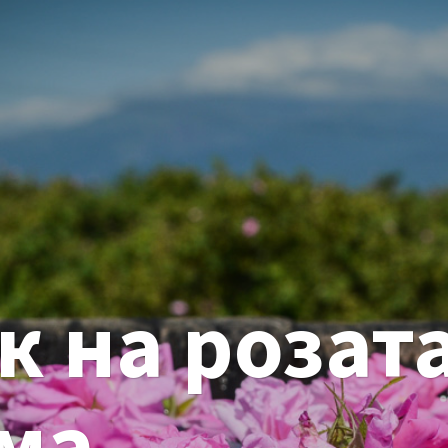
 на розата
ма