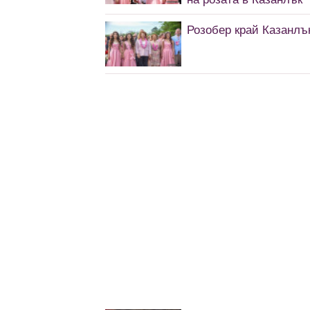
Розобер край Казанлъ