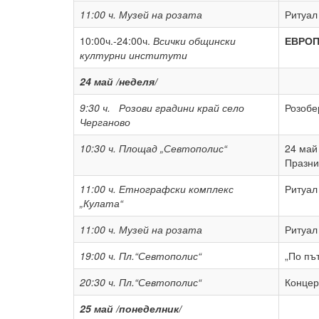
11:00 ч.
Музей на розата
Ритуал
10:00ч.-24:00ч.
Всички общински
ЕВРОП
културни институти
24 май /неделя/
9:30 ч.
Розови градини край село
Розо
Черганово
10:30 ч.
Площад „Севтополис“
24 май
Празни
11:00 ч.
Етнографски комплекс
Ритуал
„Кулата“
11:00 ч.
Музей на розата
Ритуал
19:00 ч.
Пл.“Севтополис“
„По пъ
20:30 ч.
Пл.“Севтополис“
Концер
25 май /понеделник/