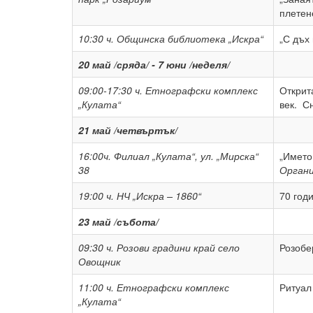
плетен
10:30 ч.
Общинска библиотека „Искра“
„С дъх
20 май /сряда/ - 7 юни /неделя/
09:00-17:30 ч.
Етнографски комплекс
Открит
„Кулата“
век. С
21 май /четвъртък/
16:00ч.
Филиал „Кулата“, ул. „Мирска“
„Името
38
Органи
19:00 ч.
НЧ „Искра – 1860“
70 год
23 май /събота/
09:30 ч.
Розови градини край село
Розоб
Овощник
11:00 ч.
Етнографски комплекс
Ритуа
„Кулата“