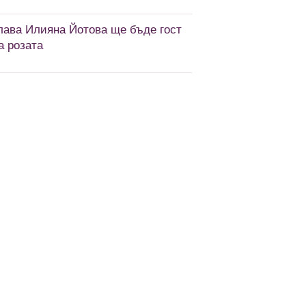
лава Илияна Йотова ще бъде гост
а розата