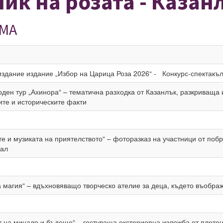
ик на розата - Казан
МА
издание издание „Избор на Царица Роза 2026“ - Конкурс-спектакъл
ден тур „Ахинора“ – тематична разходка от Казанлък, разкриваща
ите и историческите факти
те и музиката на приятелството“ – фоторазказ на участници от п
ал
а магия“ – вдъхновяващо творческо ателие за деца, където въображ
т на минало и бъдеще“ – гостуваща екстериорна изложба от плете