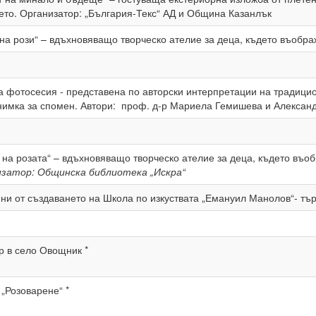
ето. Организатор: „България-Текс“ АД и Община Казанлък
 на рози“ – вдъхновяващо творческо ателие за деца, където въображ
а фотосесия - представена по авторски интерпретации на традицио
нимка за спомен. Автори: проф. д-р Мариела Гемишева и Алексан
 на розата“ – вдъхновяващо творческо ателие за деца, където въоб
затор: Общинска библиотека „Искра“
ини от създаването на Школа по изкуствата „Емануил Манолов“- тъ
ер в село Овощник *
л „Розоварене“ *