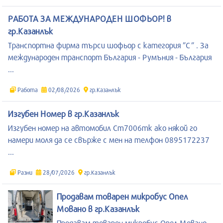
РАБОТА ЗА МЕЖДУНАРОДЕН ШОФЬОР! в
гр.Казанлък
Транспортна фирма търси шофьор с категория ”C” . За
международен транспорт България - Румъния - България
...
Работа
02/08/2026
гр.Казанлък
Изгубен Номер в гр.Казанлък
Изгубен номер на автомобил Ст7006тк ако някой го
намери моля да се свърже с мен на телфон 0895172237
...
Разни
28/07/2026
гр.Казанлък
Продавам товарен микробус Опел
Мовано в гр.Казанлък
Продавам товарен микробус Опел Мовано. -