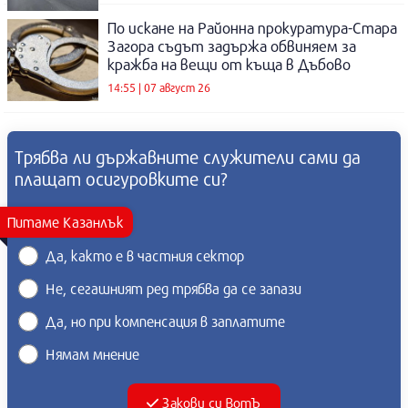
По искане на Районна прокуратура-Стара
Загора съдът задържа обвиняем за
кражба на вещи от къща в Дъбово
14:55 | 07 август 26
Трябва ли държавните служители сами да
плащат осигуровките си?
Питаме Казанлък
Да, както е в частния сектор
Не, сегашният ред трябва да се запази
Да, но при компенсация в заплатите
Нямам мнение
Закови си ВотЪ