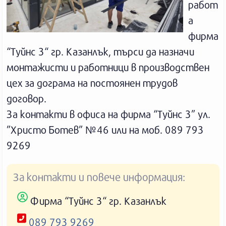
работ
а
фирма
“Туйнс 3“ гр. Казанлък, търси да назначи
монтажисти и работници в производствен
цех за дограма на постоянен трудов
договор.
За контакти в офиса на фирма “Туйнс 3” ул.
”Христо Ботев” №46 или на моб. 089 793
9269
За контакти и повече информация:
Фирма “Туйнс 3“ гр. Казанлък
089 793 9269