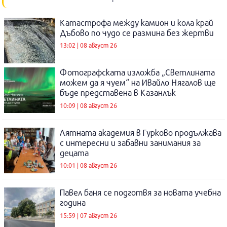
Катастрофа между камион и кола край
Дъбово по чудо се размина без жертви
13:02 | 08 август 26
Фотографската изложба „Светлината
можем да я чуем“ на Ивайло Нягалов ще
бъде представена в Казанлък
10:09 | 08 август 26
Лятната академия в Гурково продължава
с интересни и забавни занимания за
децата
10:01 | 08 август 26
Павел баня се подготвя за новата учебна
година
15:59 | 07 август 26