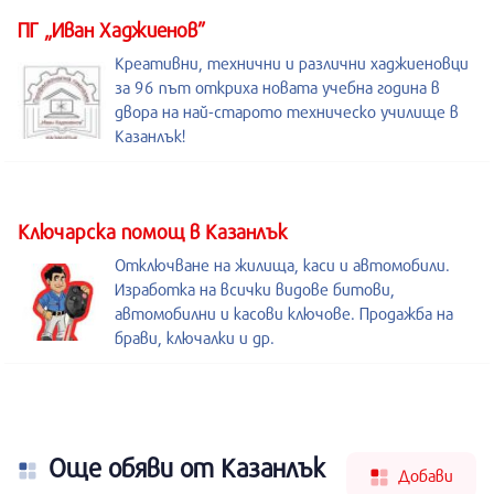
ПГ „Иван Хаджиенов”
Креативни, технични и различни хаджиеновци
за 96 път откриха новата учебна година в
двора на най-старото техническо училище в
Казанлък!
Kлючарска помощ в Казанлък
Отключване на жилища, каси и автомобили.
Изработка на всички видове битови,
автомобилни и касови ключове. Продажба на
брави, ключалки и др.
Още обяви от Казанлък
Добави