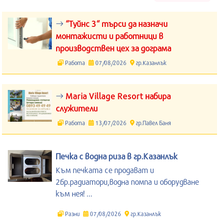
“Туйнс 3“ търси да назначи
монтажисти и работници в
производствен цех за дограма
Работа
07/08/2026
гр.Казанлък
Maria Village Resort набира
служители
Работа
13/07/2026
гр.Павел Баня
Печка с водна риза в гр.Казанлък
Към печката се продават и
2бр.радиатори,водна помпа и оборудване
към нея! ...
Разни
07/08/2026
гр.Казанлък