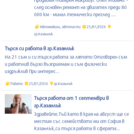
след основен ремонт на двигател преди 80
000 км - минал технически преглед ....
Автомобили, авточасти
25/07/2026
гр.Казанлък
Търся си работа в гр.Казанлък
На 21 съм и си търся работа за лятото Отговорен съм
и работлив бързо възприемам и съм физически
издръжлив При интерес...
Работа
25/07/2026
гр.Казанлък
Търся работа от 1 септември в
гр.Казанлък
Здравейте.Тъй като в края на август ще се
местим със семейството ми от София в
Казанлък,си търся работа в сферата...