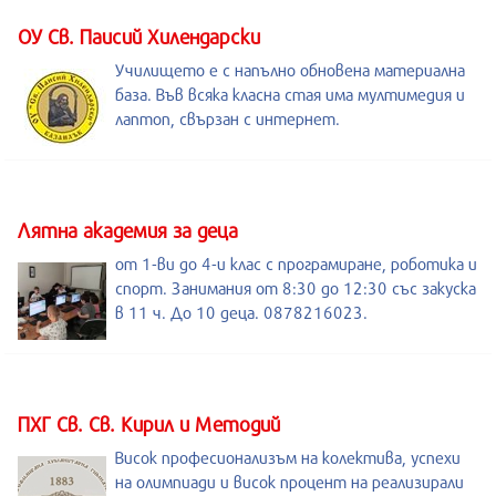
ОУ Св. Паисий Хилендарски
Училището е с напълно обновена материална
база. Във всяка класна стая има мултимедия и
лаптоп, свързан с интернет.
Лятна академия за деца
от 1-ви до 4-и клас с програмиране, роботика и
спорт. Занимания от 8:30 до 12:30 със закуска
в 11 ч. До 10 деца. 0878216023.
ПХГ Св. Св. Кирил и Методий
Висок професионализъм на колектива, успехи
на олимпиади и висок процент на реализирали