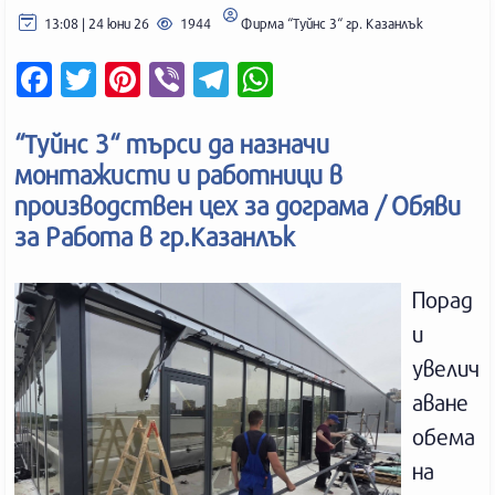
13:08 | 24 юни 26
1944
Фирма “Туйнс 3“ гр. Казанлък
F
T
P
V
T
W
a
w
i
i
e
h
c
i
n
b
l
a
e
t
t
e
e
t
“Туйнс 3“ търси да назначи
b
t
e
r
g
s
o
e
r
r
A
монтажисти и работници в
o
r
e
a
p
k
s
m
p
производствен цех за дограма / Обяви
t
за Работа в гр.Казанлък
Порад
и
увелич
аване
обема
на