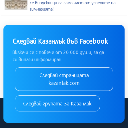
се випускници са само част от успехите на
гимназията!
Следвай Казанлък във Facebook
Включи се с повече от 20 000 души, за да
си винаги информиран
Следвай страницата
kazanlak.com
Следвай групата За Казанлак