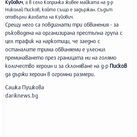
Куйович
, а в село Копринка живее майката на д-р
Николай Писков, който също е задържан. Съдът
отхвърли жалбата на Куйович.
Срещу него са повдигнати три обвинения - за
ръководена на организирана престъпна група с
цел трафик на наркотици, че заедно с
останалите трима обвиняеми е улеснил
преминаването през границата ни на голямо
количество хероин и за склоняване на д-р
Писков
да държи хероин в огромни размери.
Сашка Пушкова
dariknews.bg