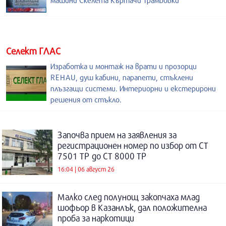
машини Скелета Къртачи Трамбовки
Селект ГЛАС
Изработка и монтаж на врати и прозорци
REHAU, душ кабини, парапети, стъклени
плъзгащи системи. Интериорни и екстерирони
решения от стъкло.
Започва прием на заявления за
регистрационен номер по избор от СТ
7501 ТР до СТ 8000 ТР
16:04 | 06 август 26
Малко след полунощ закопчаха млад
шофьор в Казанлък, дал положителна
проба за наркотици