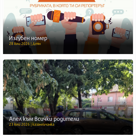
Изгубен номер
28 юли 2026 | Деян
Апел към всички родители
23 юли 2026 | казанлъчанка