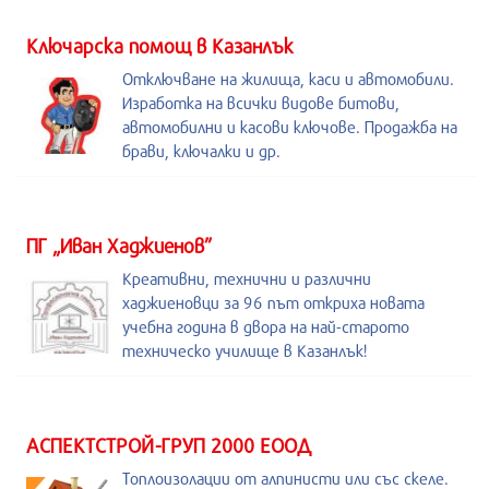
Kлючарска помощ в Казанлък
Отключване на жилища, каси и автомобили.
Изработка на всички видове битови,
автомобилни и касови ключове. Продажба на
брави, ключалки и др.
ПГ „Иван Хаджиенов”
Креативни, технични и различни
хаджиеновци за 96 път откриха новата
учебна година в двора на най-старото
техническо училище в Казанлък!
АСПЕКТСТРОЙ-ГРУП 2000 ЕООД
Топлоизолации от алпинисти или със скеле.