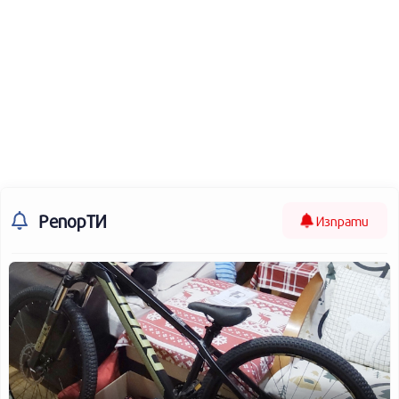
РепорТИ
Изпрати