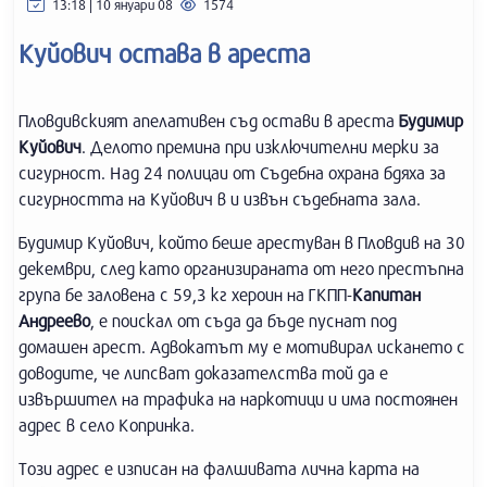
13:18 | 10 януари 08
1574
Куйович остава в ареста
Пловдивският апелативен съд остави в ареста
Будимир
Куйович
. Делото премина при изключителни мерки за
сигурност. Над 24 полицаи от Съдебна охрана бдяха за
сигурността на Куйович в и извън съдебната зала.
Будимир Куйович, който беше арестуван в Пловдив на 30
декември, след като организираната от него престъпна
група бе заловена с 59,3 кг хероин на ГКПП-
Капитан
Андреево
, е поискал от съда да бъде пуснат под
домашен арест. Адвокатът му е мотивирал искането с
доводите, че липсват доказателства той да е
извършител на трафика на наркотици и има постоянен
адрес в село Копринка.
Този адрес е изписан на фалшивата лична карта на