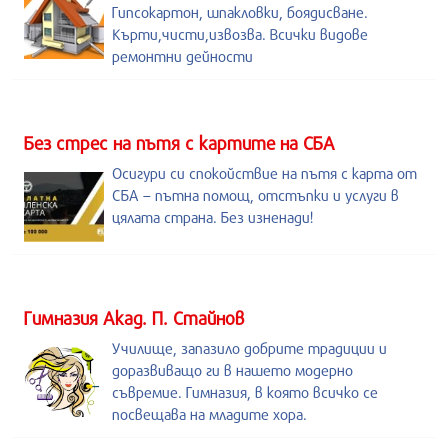
Гипсокартон, шпакловки, боядисване.
Кърти,чисти,извозва. Всички видове
ремонтни дейности
Без стрес на пътя с картите на СБА
Осигури си спокойствие на пътя с карта от
СБА – пътна помощ, отстъпки и услуги в
цялата страна. Без изненади!
Гимназия Акад. П. Стайнов
Училище, запазило добрите традиции и
доразвиващо ги в нашето модерно
съвремие. Гимназия, в която всичко се
посвещава на младите хора.