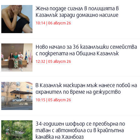
Жена подаде сигнал в полицията в
Казанлък заради домашно насилие
10:14 | 06 август 26
Ново начало за 36 казанлъшки семейства
с подкрепата на Община Казанлък
12:32 | 05 август 26
В Казанлък маскиран мъж нанесе побой на
охранител по време на дежурство
10:15 | 05 август 26
34-годишен шофьор се преобърна по
таван с автомобила си в крайпътна
канавка на Хаинбоаз