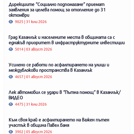
Дирекциите “Социално подпомагане“ приемат
заявления за целева помощ за отопление до 31
октомври
9025 | 31 юли 2026
Град Казанлък и населените места в общината са с
еднакъв приоритет в инфраструктурните инвестиции
5014 | 03 август 2026
Усилено се работи по асфалтирането на улици и
междублокови пространства в Казанлък
4657 | 01 август 2026
Лек автомобил се удари в “Пътна помощ“ в Казанлък/
ВИДЕО
4475 | 31 юли 2026
Към своя край е асфалтирането на важен пътен
участък в община Павел баня
3902 | 05 август 2026