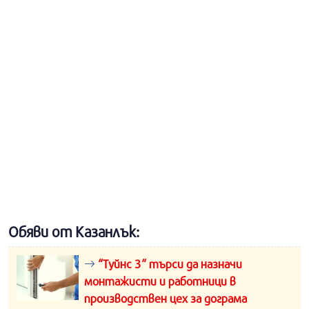
Обяви от Казанлък:
“Туйнс 3“ търси да назначи
монтажисти и работници в
производствен цех за дограма