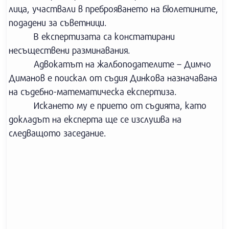
лица, участвали в преброяването на бюлетините,
подадени за съветници.
В експертизата са констатирани
несъществени разминавания.
Адвокатът на жалбоподателите – Димчо
Диманов е поискал от съдия Динкова назначавана
на съдебно-математическа експертиза.
Искането му е прието от съдията, като
докладът на експерта ще се изслушва на
следващото заседание.