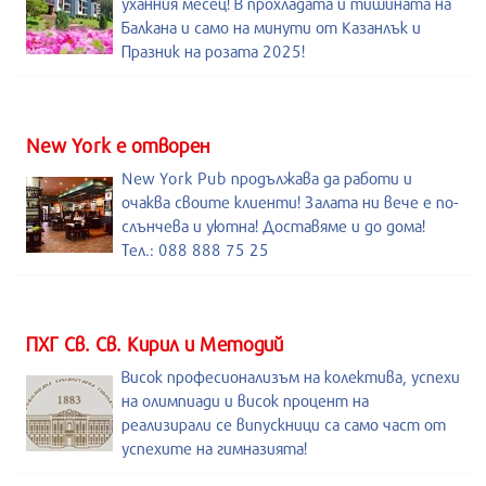
уханния месец! В прохладата и тишината на
Балкана и само на минути от Казанлък и
Празник на розата 2025!
New York е отворен
New York Pub продължава да работи и
очаква своите клиенти! Залата ни вече е по-
слънчева и уютна! Доставяме и до дома!
Тел.: 088 888 75 25
ПХГ Св. Св. Кирил и Методий
Висок професионализъм на колектива, успехи
на олимпиади и висок процент на
реализирали се випускници са само част от
успехите на гимназията!