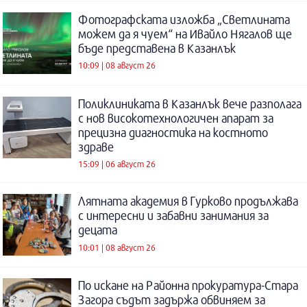
Фотографската изложба „Светлината
можем да я чуем“ на Ивайло Нягалов ще
бъде представена в Казанлък
10:09 | 08 август 26
Поликлиниката в Казанлък вече разполага
с нов високотехнологичен апарат за
прецизна диагностика на костното
здраве
15:09 | 06 август 26
Лятната академия в Гурково продължава
с интересни и забавни занимания за
децата
10:01 | 08 август 26
По искане на Районна прокуратура-Стара
Загора съдът задържа обвиняем за