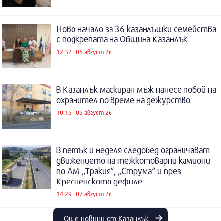
Ново начало за 36 казанлъшки семейства
с подкрепата на Община Казанлък
12:32 | 05 август 26
В Казанлък маскиран мъж нанесе побой на
охранител по време на дежурство
10:15 | 05 август 26
В петък и неделя следобед ограничават
движението на тежкотоварни камиони
по АМ „Тракия“, „Струма“ и през
Кресненското дефиле
14:29 | 07 август 26
Още новини от Казанлък