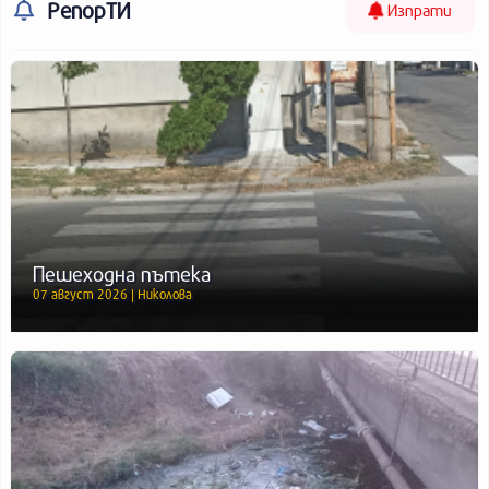
РепорТИ
Изпрати
Пешеходна пътека
07 август 2026 | Николова