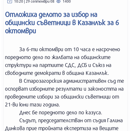
10:20 | 29 септември 08
1400
Отложиха делото за избор на
общински съветници в Казанлък за 6
октомври
За 6-ти октомври от 10 часа е насрочено
поредното дело по жалбата на общинските
структури на партиите СДС, ДСБ и Съюз на
свободните демократи в община Казанлък.
В Старозагорския административен съд те
оспорват изборните резултати и закоността на
проведените избори за общински съветници от
21-ви юни тази година.
Днес бе поредното дело по казуса.
Съдът, председателстван от съдия Галина
Динкова прие тройната експертиза на вещите