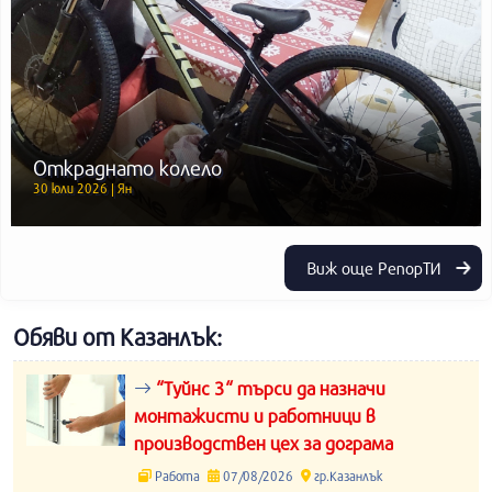
Откраднато колело
30 юли 2026 | Ян
Виж още РепорТИ
Обяви от Казанлък:
“Туйнс 3“ търси да назначи
монтажисти и работници в
производствен цех за дограма
Работа
07/08/2026
гр.Казанлък