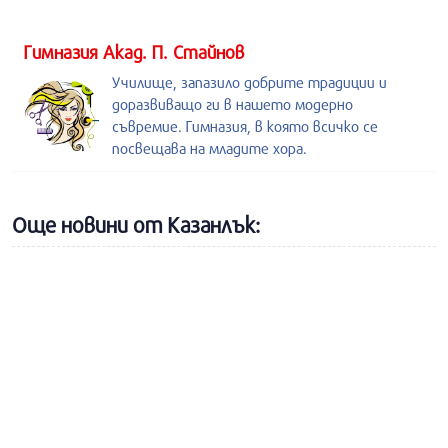
Гимназия Акад. П. Стайнов
Училище, запазило добрите традиции и
доразвиващо ги в нашето модерно
съвремие. Гимназия, в която всичко се
посвещава на младите хора.
Още новини от Казанлък: