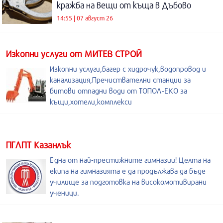
кражба на вещи от къща в Дъбово
14:55 | 07 август 26
Изкопни услуги от МИТЕВ СТРОЙ
Изкопни услуги,багер с хидрочук,водопровод и
канализация,Пречиствателни станции за
битови отпадни води от ТОПОЛ-ЕКО за
къщи,хотели,комплекси
ПГЛПТ Казанлък
Една от най-престижните гимназии! Целта на
екипа на гимназията е да продължава да бъде
училище за подготовка на високомотивирани
ученици.