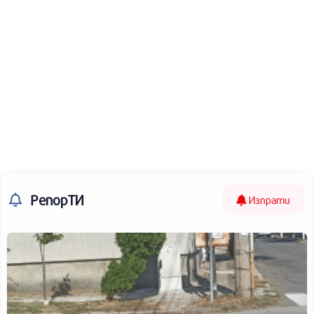
РепорТИ
Изпрати