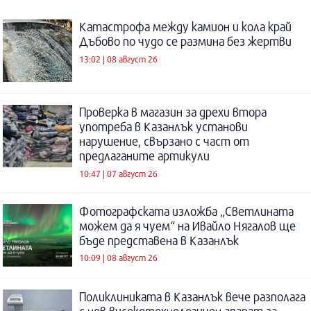
Катастрофа между камион и кола край
Дъбово по чудо се размина без жертви
13:02 | 08 август 26
Проверка в магазин за дрехи втора
употреба в Казанлък установи
нарушение, свързано с част от
предлаганите артикули
10:47 | 07 август 26
Фотографската изложба „Светлината
можем да я чуем“ на Ивайло Нягалов ще
бъде представена в Казанлък
10:09 | 08 август 26
Поликлиниката в Казанлък вече разполага