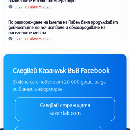
очакваните високи температури
3329 | 03 август 2026
По разпореждане на кмета на Павел баня продължават
дейностите по почистване и облагородяване на
населените места
3245 | 06 август 2026
Следвай Казанлък във Facebook
Включи се с повече от 20 000 души, за да
си винаги информиран
Следвай страницата
kazanlak.com