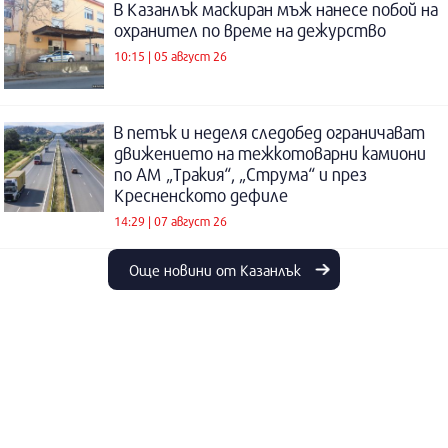
В Казанлък маскиран мъж нанесе побой на
охранител по време на дежурство
10:15 | 05 август 26
В петък и неделя следобед ограничават
движението на тежкотоварни камиони
по АМ „Тракия“, „Струма“ и през
Кресненското дефиле
14:29 | 07 август 26
Още новини от Казанлък