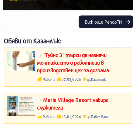
Виж още РепорТИ
Обяви от Казанлък:
“Туйнс 3“ търси да назначи
монтажисти и работници в
производствен цех за дограма
Работа
07/08/2026
гр.Казанлък
Maria Village Resort набира
служители
Работа
13/07/2026
гр.Павел Баня