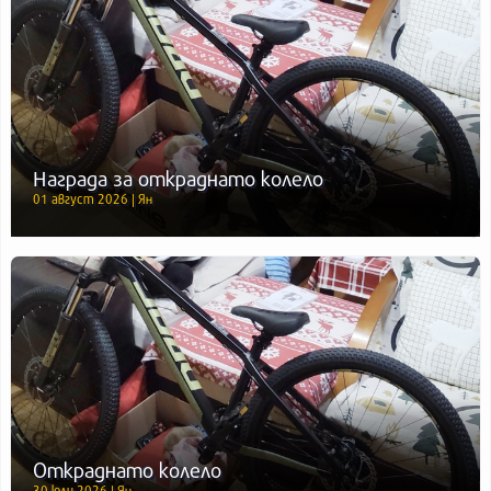
Награда за откраднато колело
01 август 2026 | Ян
Откраднато колело
30 юли 2026 | Ян