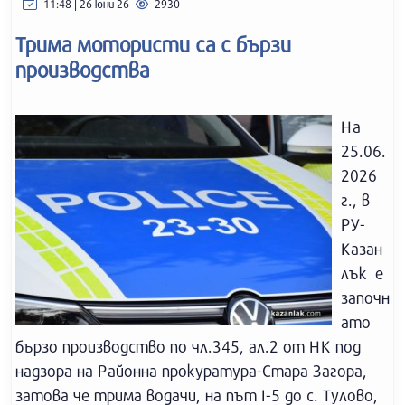
11:48 | 26 юни 26
2930
Трима мотористи са с бързи
производства
На
25.06.
2026
г., в
РУ-
Казан
лък е
започн
ато
бързо производство по чл.345, ал.2 от НК под
надзора на Районна прокуратура-Стара Загора,
затова че трима водачи, на път I-5 до с. Тулово,