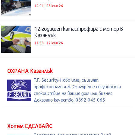
12:01 | 25 юни 26
12-годишен катастрофира с мотор в
Казанлък
11:38 | 17 юни 26
ОХРАНА Казанлък
T.F. Security-Ново име, същият
професионализъм! Осигурете сигурност и
спокойствие на вашия дом или бизнес.
Доказано качество! 0892 045 065
Хотел ЕДЕЛВАЙС