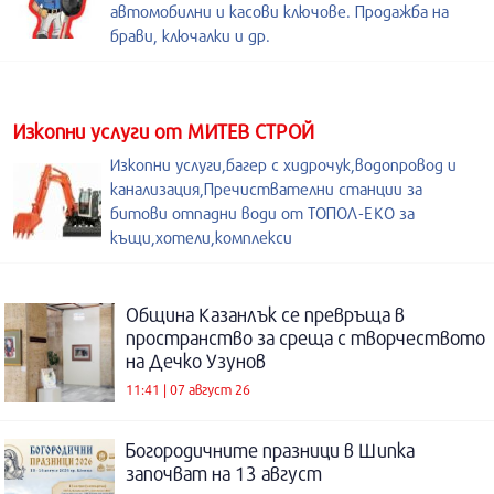
автомобилни и касови ключове. Продажба на
брави, ключалки и др.
Изкопни услуги от МИТЕВ СТРОЙ
Изкопни услуги,багер с хидрочук,водопровод и
канализация,Пречиствателни станции за
битови отпадни води от ТОПОЛ-ЕКО за
къщи,хотели,комплекси
Община Казанлък се превръща в
пространство за среща с творчеството
на Дечко Узунов
11:41 | 07 август 26
Богородичните празници в Шипка
започват на 13 август