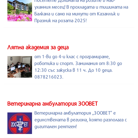
Посетете Долината на розите в най-
уханния месец! В прохладата и тишината на
Балкана и само на минути от Казанлък и
Празник на розата 2025!
Лятна академия за деца
от 1-ви до 4-и клас с програмиране,
роботика и спорт. Занимания от 8:30 до
12:30 със закуска в 11 ч. До 10 деца.
0878216023.
Ветеринарна амбулатория ЗООВЕТ
Ветеринарна амбулатория „ЗООВЕТ” е
единствената в региона, която разполага с
дигитален рентген!