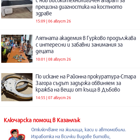
с нов високотехнологичен апарат за
прецизна диагностика на костното
здраве
15:09 | 06 август 26
Лятната академия в Гурково продължава
с интересни и забавни занимания за
децата
10:01 | 08 август 26
По искане на Районна прокуратура-Стара
Загора съдът задържа обвиняем за
кражба на вещи от къща в Дъбово
14:55 | 07 август 26
Kлючарска помощ в Казанлък
Отключване на жилища, каси и автомобили.
Изработка на всички видове битови,