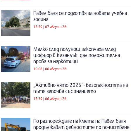
Павел баня се подготвя за новата учебна
година
15:59 | 07 август 26
Малко след полунощ закопчаха млад
шофьор в Казанлък, дал положителна
проба за наркотици
10:08 | 06 август 26
„Активно лято 2026“- безопасността на
пътя започва със знанието
15:39 | 06 август 26
По разпореждане на кмета на Павел баня
продължават дейностите по почистване