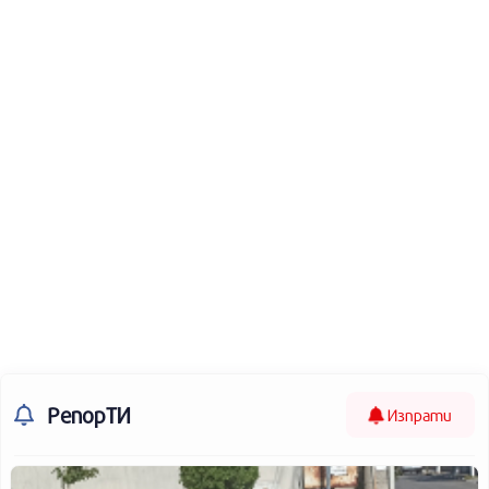
РепорТИ
Изпрати