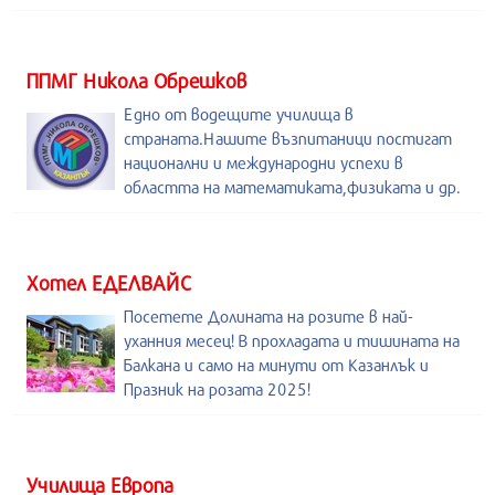
ППМГ Никола Обрешков
Едно от водещите училища в
страната.Нашите възпитаници постигат
национални и международни успехи в
областта на математиката,физиката и др.
Хотел ЕДЕЛВАЙС
Посетете Долината на розите в най-
уханния месец! В прохладата и тишината на
Балкана и само на минути от Казанлък и
Празник на розата 2025!
Училища Европа