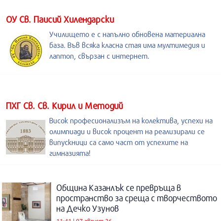
ОУ Св. Паисий Хилендарски
Училището е с напълно обновена материална
база. Във всяка класна стая има мултимедия и
лаптоп, свързан с интернет.
ПХГ Св. Св. Кирил и Методий
Висок професионализъм на колектива, успехи на
олимпиади и висок процент на реализирали се
випускници са само част от успехите на
гимназията!
Община Казанлък се превръща в
пространство за среща с творчеството
на Дечко Узунов
11:41 | 07 август 26