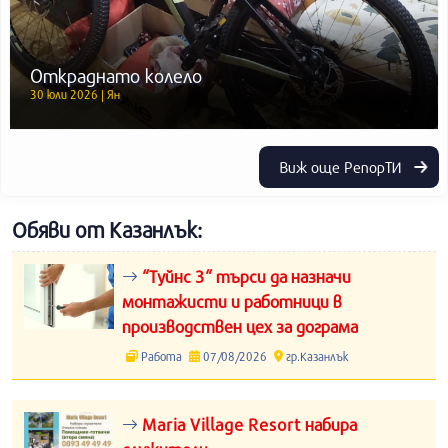
Откраднато колело
30 юли 2026 | Ян
Виж още РепорТИ
Обяви от Казанлък:
“Туйнс 3“ търси да назначи
монтажисти и работници в
производствен цех за дограма
Работа
07/08/2026
гр.Казанлък
Maria Village Resort набира