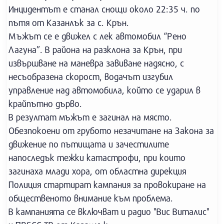
Инцидентът е станал снощи около 22:35 ч. по
пътя от Казанлък за с. Крън.
Мъжът се е движел с лек автомобил “Рено
Лагуна”. В района на разклона за Крън, при
извършване на маневра завиване надясно, с
несъобразена скорост, водачът изгубил
управление над автомобила, който се ударил в
крайпътно дърво.
В резултат мъжът е загинал на място.
Обезпокоени от грубото незачитане на Закона за
движение по пътищата и зачестилите
напоследък тежки катастрофи, при които
загинаха млади хора, от областна дирекция
Полиция стартират кампания за провокиране на
общественото внимание към проблема.
В кампанията се включват и радио "Вис Виталис"