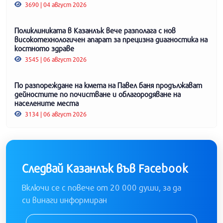
3690 | 04 август 2026
Поликлиниката в Казанлък вече разполага с нов
високотехнологичен апарат за прецизна диагностика на
костното здраве
3545 | 06 август 2026
По разпореждане на кмета на Павел баня продължават
дейностите по почистване и облагородяване на
населените места
3134 | 06 август 2026
Следвай Казанлък във Facebook
Включи се с повече от 20 000 души, за да
си винаги информиран