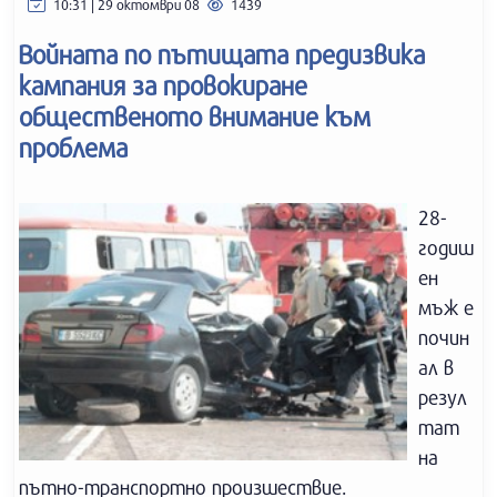
10:31 | 29 октомври 08
1439
Войната по пътищата предизвика
кампания за провокиране
общественото внимание към
проблема
28-
годиш
ен
мъж е
почин
ал в
резул
тат
на
пътно-транспортно произшествие.