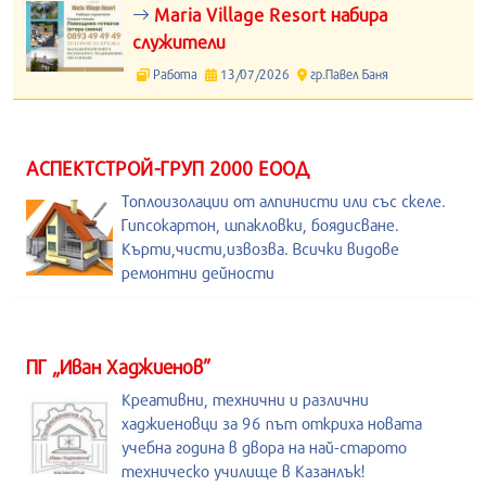
Maria Village Resort набира
служители
Работа
13/07/2026
гр.Павел Баня
АСПЕКТСТРОЙ-ГРУП 2000 ЕООД
Топлоизолации от алпинисти или със скеле.
Гипсокартон, шпакловки, боядисване.
Кърти,чисти,извозва. Всички видове
ремонтни дейности
ПГ „Иван Хаджиенов”
Креативни, технични и различни
хаджиеновци за 96 път откриха новата
учебна година в двора на най-старото
техническо училище в Казанлък!