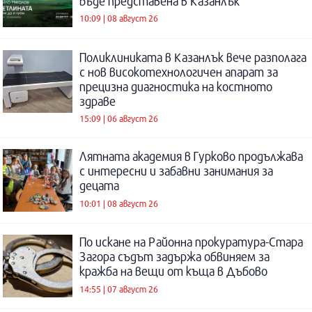
бъде представена в Казанлък
10:09 | 08 август 26
Поликлиниката в Казанлък вече разполага
с нов високотехнологичен апарат за
прецизна диагностика на костното
здраве
15:09 | 06 август 26
Лятната академия в Гурково продължава
с интересни и забавни занимания за
децата
10:01 | 08 август 26
По искане на Районна прокуратура-Стара
Загора съдът задържа обвиняем за
кражба на вещи от къща в Дъбово
14:55 | 07 август 26