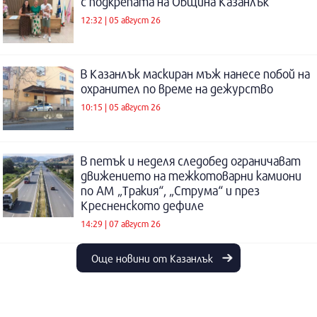
с подкрепата на Община Казанлък
12:32 | 05 август 26
В Казанлък маскиран мъж нанесе побой на
охранител по време на дежурство
10:15 | 05 август 26
В петък и неделя следобед ограничават
движението на тежкотоварни камиони
по АМ „Тракия“, „Струма“ и през
Кресненското дефиле
14:29 | 07 август 26
Още новини от Казанлък