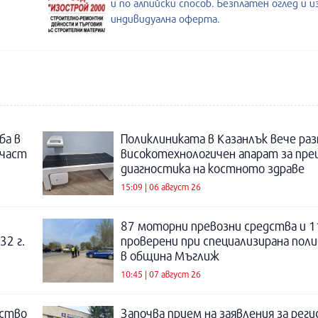
и по алпийски способ. Безплатен оглед и 
индивидуална оферта.
ба в
Поликлиниката в Казанлък вече раз
 част
високотехнологичен апарат за пре
диагностика на костното здраве
15:09 | 06 август 26
87 моторни превозни средства и 1
32 г.
проверени при специализирана поли
в община Мъглиж
10:45 | 07 август 26
нство
Започва прием на заявления за рег