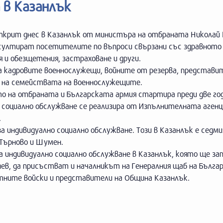
в Казанлък
ткрит днес в Казанлък от министъра на отбраната Николай 
султират посетителите по въпроси свързани със здравното
 и обезщетения, застраховане и други.
за кадровите военнослужещи, войните от резерва, представи
е на семействата на военнослужещите.
 на отбраната и Българската армия стартира преди две год
 социално обслужване се реализира от Изпълнителната агенц
.
 индивидуално социално обслужване. Този в Казанлък е седми
 Търново и Шумен.
 индивидуално социално обслужване в Казанлък, която ще зап
онев, да присъстват и началникът на Генералния щаб на Бълга
тните войски и представители на Община Казанлък.