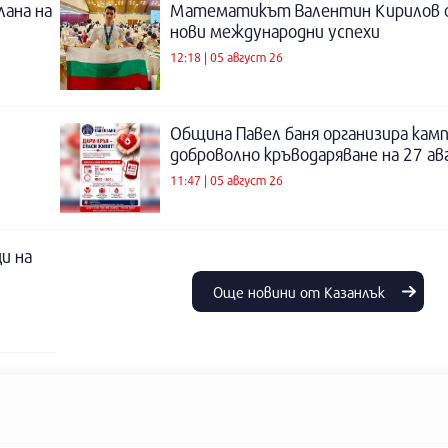
лана на
Математикът Валентин Кирилов о
нови международни успехи
12:18 | 05 август 26
Община Павел баня организира камп
доброволно кръводаряване на 27 а
11:47 | 05 август 26
и на
Още новини от Казанлък