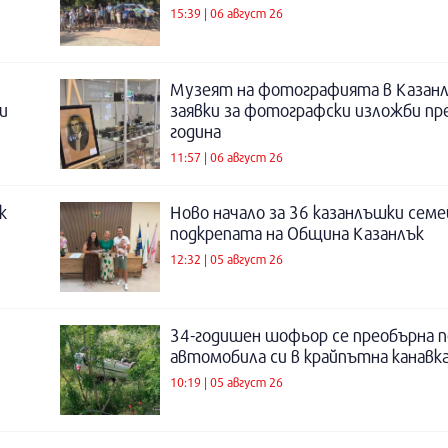
15:39 | 06 август 26
Музеят на фотографията в Казанл
и
заявки за фотографски изложби пр
година
11:57 | 06 август 26
к
Ново начало за 36 казанлъшки семе
подкрепата на Община Казанлък
12:32 | 05 август 26
34-годишен шофьор се преобърна п
автомобила си в крайпътна канавка
10:19 | 05 август 26