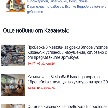
Гипсокартон, шпакловки, боядисване.
Кърти,чисти,извозва. Всички видове ремонтни
дейности
Още новини от Казанлък:
Проверка в магазин за дрехи втора употре
Казанлък установи нарушение, свързано с
от предлаганите артикули
10:47 | 07 август 26
Казанлък се включва в кандидатурата за
Европейска столица на културата през 20
14:14 | 06 август 26
Община Казанлък се превръща в простра