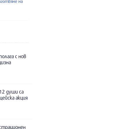
изготвяне на
полага с нов
цизна
12 души са
цейска акция
истрационен