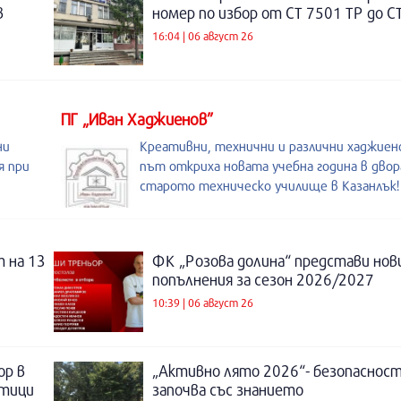
в
номер по избор от СТ 7501 ТР до С
16:04 | 06 август 26
ПГ „Иван Хаджиенов”
ни
Креативни, технични и различни хаджиен
я при
път откриха новата учебна година в двора
старото техническо училище в Казанлък!
 на 13
ФК „Розова долина“ представи нов
попълнения за сезон 2026/2027
10:39 | 06 август 26
ор в
„Активно лято 2026“- безопаснос
отици
започва със знанието