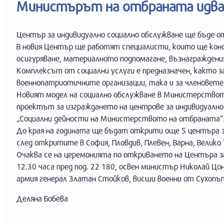
Министърът на отбраната идва 
Център за индивидуално социално обслужване ще бъде о
В новия Център ще работят специалисти, които ще кон
осигуряване, материалното подпомагане, възнаграждения
Комплексът от социални услуги е предназначен, както 
военнопатриотичните организации, така и за членовет
Новият модел на социално обслужване в Министерството
проектът за изграждането на центрове за индивидуално
„Социални дейности на Министерството на отбраната”
До края на годината ще бъдат открити още 5 центъра за
след откритите в София, Пловдив, Плевен, Варна, Велико
Очаква се на церемонията по откриването на Центъра за
12.30 часа пред под. 22 180, освен министър Николай Ц
армия генерал Златан Стойков, висши военни от Сухопъ
Деляна Бобева