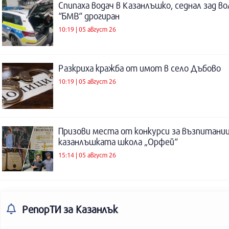
Спипаха водач в Казанлъшко, седнал зад во
“БМВ“ дрогиран
10:19 | 05 август 26
Разкриха кражба от имот в село Дъбово
10:19 | 05 август 26
Призови места от конкурси за възпитаниц
казанлъшката школа „Орфей“
15:14 | 05 август 26
РепорТИ
за Казанлък