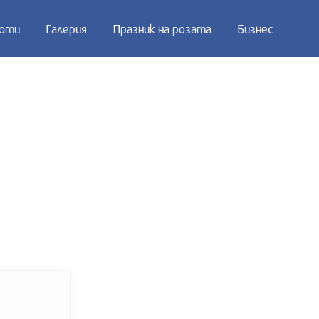
оти
Галерия
Празник на розата
Бизнес