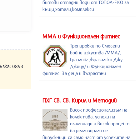
битови отпадни води от ТОПОЛ-ЕКО за
къщи,хотели,комплекси
ММА и Функционален фитнес
Тренировки по Смесени
бойни изкуства /MMA/,
Граплинг /Бразилско Джу
ъзка: 0893
Джицу/ и Функционален
фитнес. За деца и възрастни
ПХГ Св. Св. Кирил и Методий
Висок професионализъм на
колектива, успехи на
олимпиади и висок процент
на реализирали се
випускници са само част от успехите на