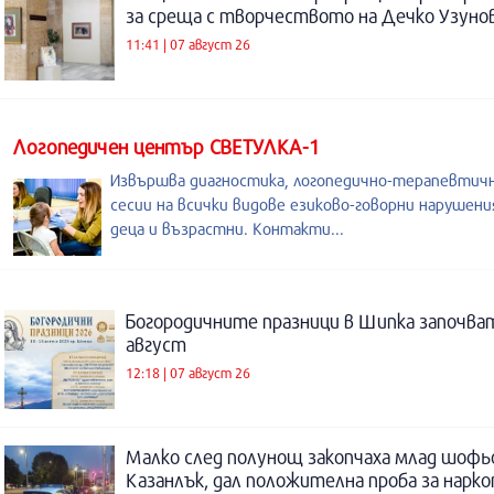
за среща с творчеството на Дечко Узуно
11:41 | 07 август 26
Логопедичен център СВЕТУЛКА-1
Извършва диагностика, логопедично-терапевтич
сесии на всички видове езиково-говорни нарушени
деца и възрастни. Контакти...
Богородичните празници в Шипка започват
август
12:18 | 07 август 26
Малко след полунощ закопчаха млад шофь
Казанлък, дал положителна проба за нарк