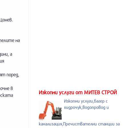
Цонев.
телите на
ини, а
ия
ят поред,
очне в
Изкопни услуги от МИТЕВ СТРОЙ
рската
Изкопни услуги,багер с
хидрочук,водопровод и
канализация,Пречиствателни станции за