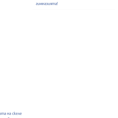
гимназията!
ота на скеле