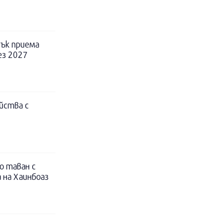
ък приема
ез 2027
йства с
о таван с
 на Хаинбоаз