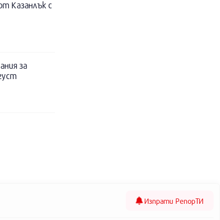
т Казанлък с
ания за
вгуст
Изпрати
РепорТИ