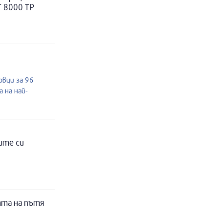
Т 8000 ТР
овци за 96
 на най-
ите си
тта на пътя