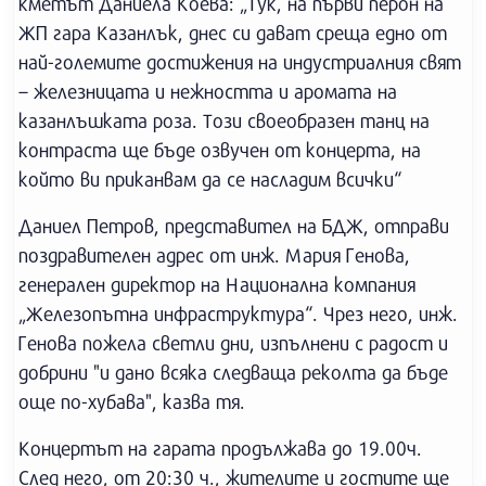
кметът Даниела Коева: „Тук, на първи перон на
ЖП гара Казанлък, днес си дават среща едно от
най-големите достижения на индустриалния свят
– железницата и нежността и аромата на
казанлъшката роза. Този своеобразен танц на
контраста ще бъде озвучен от концерта, на
който ви приканвам да се насладим всички“
Даниел Петров, представител на БДЖ, отправи
поздравителен адрес от инж. Мария Генова,
генерален директор на Национална компания
„Железопътна инфраструктура“. Чрез него, инж.
Генова пожела светли дни, изпълнени с радост и
добрини "и дано всяка следваща реколта да бъде
още по-хубава", казва тя.
Концертът на гарата продължава до 19.00ч.
След него, от 20:30 ч., жителите и гостите ще