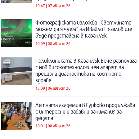
10:47 | 07 август 26
Фотографската изложба „Светлината
можем да я чуем“ на Ивайло Нягалов ще
бъде представена в Казанлък
10:09 | 08 август 26
Поликлиниката в Казанлък вече разполага
с нов високотехнологичен апарат за
прецизна диагностика на костното
здраве
15:09 | 06 август 26
Лятната академия в Гурково продължава
с интересни и забавни занимания за
децата
10:01 | 08 август 26