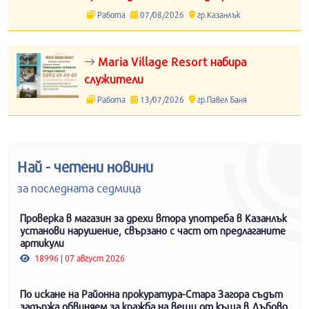
Работа
07/08/2026
гр.Казанлък
Maria Village Resort набира
служители
Работа
13/07/2026
гр.Павел Баня
Най - четени новини
за последната седмица
Проверка в магазин за дрехи втора употреба в Казанлък
установи нарушение, свързано с част от предлаганите
артикули
18996 | 07 август 2026
По искане на Районна прокуратура-Стара Загора съдът
задържа обвиняем за кражба на вещи от къща в Дъбово