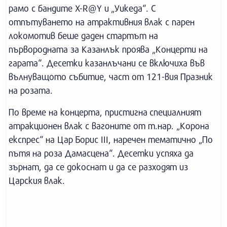
рамо с бандите X-R@Y и „Уикеда“. С
отпътуването на атрактивния влак с парен
локомотив беше даден стартът на
първородната за Казанлък проява „Концерти на
гарата“. Десетки казанлъчани се включиха във
вълнуващото събитие, част от 121-вия Празник
на розата.
По време на концерта, пристигна специалният
атракционен влак с вагоните от т.нар. „Корона
експрес“ на Цар Борис III, наречен тематично „По
пътя на роза Дамасцена“. Десетки успяха да
зърнат, да се докоснат и да се разходят из
Царския влак.