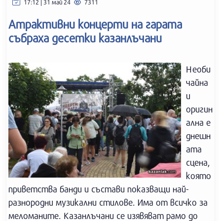
17:12 | 31 май 24
7311
Атрактивни концерти на гарата
събраха десетки казанлъчани
Необи
чайна
и
оригин
ална е
днешн
ата
сцена,
която
приветства банди и състави показващи най-
разнородни музикални стилове. Има от всичко за
меломаните. Казанлъчани се изявяват рамо до