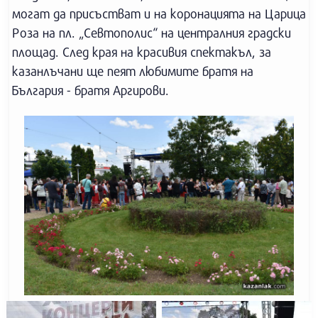
могат да присъстват и на коронацията на Царица
Роза на пл. „Севтополис“ на централния градски
площад. След края на красивия спектакъл, за
казанлъчани ще пеят любимите братя на
България - братя Аргирови.