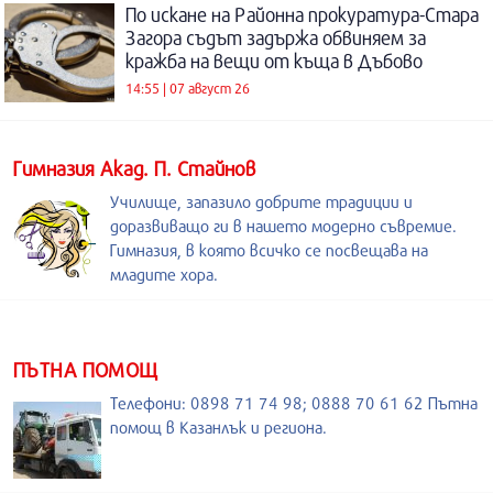
По искане на Районна прокуратура-Стара
Загора съдът задържа обвиняем за
кражба на вещи от къща в Дъбово
14:55 | 07 август 26
Гимназия Акад. П. Стайнов
Училище, запазило добрите традиции и
доразвиващо ги в нашето модерно съвремие.
Гимназия, в която всичко се посвещава на
младите хора.
ПЪТНА ПОМОЩ
Телефони: 0898 71 74 98; 0888 70 61 62 Пътна
помощ в Казанлък и региона.