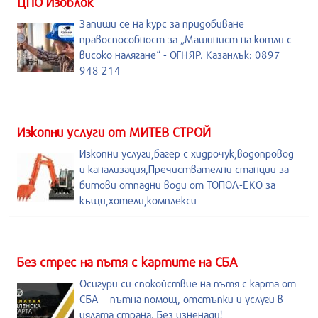
ЦПО Изоблок
Запиши се на курс за придобиване
правоспособност за „Машинист на котли с
високо налягане“ - ОГНЯР. Казанлък: 0897
948 214
Изкопни услуги от МИТЕВ СТРОЙ
Изкопни услуги,багер с хидрочук,водопровод
и канализация,Пречиствателни станции за
битови отпадни води от ТОПОЛ-ЕКО за
къщи,хотели,комплекси
Без стрес на пътя с картите на СБА
Осигури си спокойствие на пътя с карта от
СБА – пътна помощ, отстъпки и услуги в
цялата страна. Без изненади!