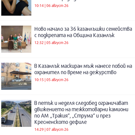
10:14 | 06 август 26
Ново начало за 36 казанлъшки семейства
с подкрепата на Община Казанлък
12:32 | 05 август 26
В Казанлък маскиран мъж нанесе побой на
охранител по време на дежурство
10:15 | 05 август 26
В петък и неделя следобед ограничават
движението на тежкотоварни камиони
по АМ „Тракия“, „Струма“ и през
Кресненското дефиле
14:29 | 07 август 26