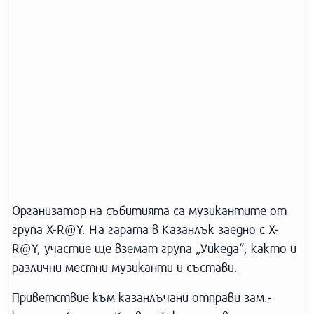
Организатор на събитията са музикантите от
група X-R@Y. На гарата в Казанлък заедно с X-
R@Y, участие ще вземат група „Уикеда“, както и
различни местни музиканти и състави.
Приветствие към казанлъчани отправи зам.-