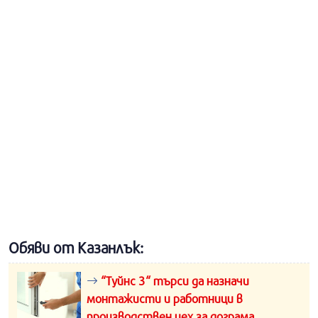
Обяви от Казанлък:
“Туйнс 3“ търси да назначи
монтажисти и работници в
производствен цех за дограма