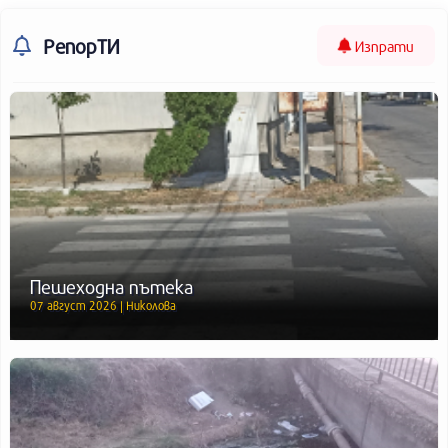
РепорТИ
Изпрати
Пешеходна пътека
07 август 2026 | Николова