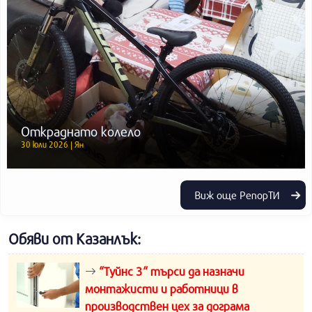
Откраднато колело
30 юли 2026 | Ян
Виж още РепорТИ
Обяви от Казанлък:
“Туйнс 3“ търси да назначи
монтажисти и работници в
производствен цех за дограма