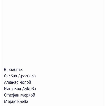
В ролите:
Силвия Драгиева
Атанас Чопов
Наталия Дукова
Стефан Марков
Мария Енева