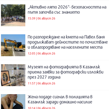
„Активно лято 2026“- безопасността на
пътя започва със знанието
15:39 | 06 август 26
По разпореждане на кмета на Павел баня
продължават дейностите по почистване
и облагородяване на населените места
12:05 | 06 август 26
Музеят на фотографията в Казанлък
приема заявки за фотографски изложби
през 2027 година
11:57 | 06 август 26
Жена подаде сигнал в полицията в
Казанлък заради домашно насилие
10:14 | 06 август 26