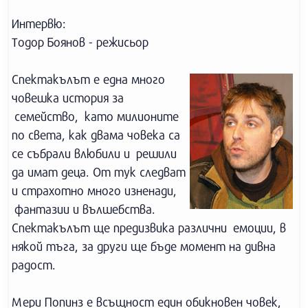
Интервю:
Тодор Боянов - режисьор
Спектакълът е една много
човешка история за
семейство, като милионите
по света, как двама човека са
се събрали влюбили и решили
да имат деца. От тук следват
и страхотно много изненади,
фантазии и вълшебства.
Спектакълът ще предизвика различни емоции, в
някой тъга, за други ще бъде момент на дивна
радост.
Мери Попинз е всъщност един обикновен човек,