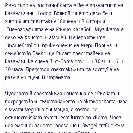
Режисьор на постановката е вече познатият на
казанлъчани Тодор Боянов, чието дело бе и
хитовият спектакъл "Сирена и Виктория".
Сценографията е на Кънчо Касабов. Музиката е
дело на Христо Намлиев. Невероятните
вълшебство и приключения на Мери Попинз и
семейство Банкс ще бъдат представени на
казанлъшка сцена в събота от 11 и 30 ч. и 17 и
30 часа. Предстои спектакълът да гостува на
различни сцени в страната.
Чудесата в спектакъла наистина се сбъдват и
посредством съчетаването на актьорската игра
с мултимедийна анимация, с която се
осъществяват пътешествията по света. Чрез
нея емоционалното послание и въздействие към