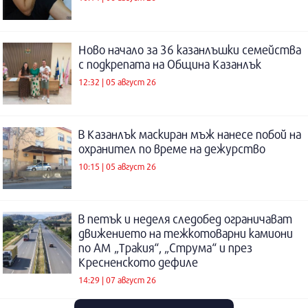
Ново начало за 36 казанлъшки семейства
с подкрепата на Община Казанлък
12:32 | 05 август 26
В Казанлък маскиран мъж нанесе побой на
охранител по време на дежурство
10:15 | 05 август 26
В петък и неделя следобед ограничават
движението на тежкотоварни камиони
по АМ „Тракия“, „Струма“ и през
Кресненското дефиле
14:29 | 07 август 26