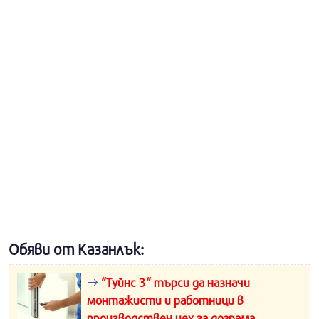
Обяви от Казанлък:
“Туйнс 3“ търси да назначи
монтажисти и работници в
производствен цех за дограма