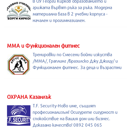
В ОУ Георги Кирков образованието и
грижата вървят ръка за ръка. Модерна
материална база в 2 учебни корпуса -
начален и прогимназиален.
ММА и Функционален фитнес
Тренировки по Смесени бойни изкуства
/MMA/, Граплинг /Бразилско Джу Джицу/ и
Функционален фитнес. За деца и възрастни
ОХРАНА Казанлък
T.F. Security-Ново име, същият
професионализъм! Осигурете сигурност и
спокойствие на вашия дом или бизнес.
Доказано качество! 0892 045 065