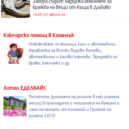
Загора съдът задържа обвиняем за
кражба на вещи от къща в Дъбово
14:55 | 07 август 26
Kлючарска помощ в Казанлък
Отключване на жилища, каси и автомобили.
Изработка на всички видове битови,
автомобилни и касови ключове. Продажба на
брави, ключалки и др.
Хотел ЕДЕЛВАЙС
Посетете Долината на розите в най-уханния
месец! В прохладата и тишината на Балкана и
само на минути от Казанлък и Празник на
розата 2025!