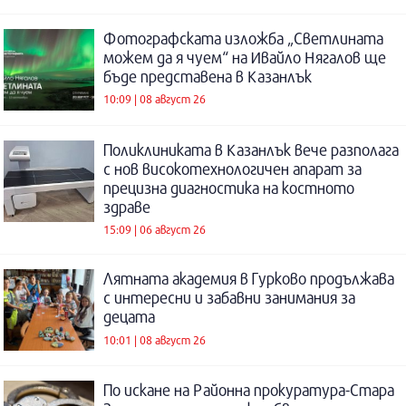
Фотографската изложба „Светлината
можем да я чуем“ на Ивайло Нягалов ще
бъде представена в Казанлък
10:09 | 08 август 26
Поликлиниката в Казанлък вече разполага
с нов високотехнологичен апарат за
прецизна диагностика на костното
здраве
15:09 | 06 август 26
Лятната академия в Гурково продължава
с интересни и забавни занимания за
децата
10:01 | 08 август 26
По искане на Районна прокуратура-Стара