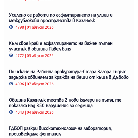
Усилено се работи по асфалтирането на улици и
междублокови пространства в Казанлък
4798 | 01 август 2026
Към своя край е асфалтирането на важен пътен
участък в община Павел баня
4772 | 05 август 2026
По искане на Районна прокуратура-Стара Загора съдът
задържа обвиняем за кражба на вещи от къща в Дъбово
4096 | 07 август 2026
Община Казанлък тества 2 нови камери на пътя, те
показаха над 350 нарушения за седмица
4043 | 04 август 2026
ГДБОП разкри високотехнологична лаборатория,
произвеждала фентанил