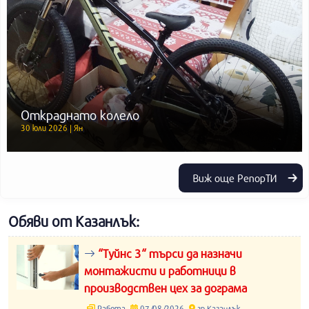
Откраднато колело
30 юли 2026 | Ян
Виж още РепорТИ
Обяви от Казанлък:
“Туйнс 3“ търси да назначи
монтажисти и работници в
производствен цех за дограма
Работа
07/08/2026
гр.Казанлък