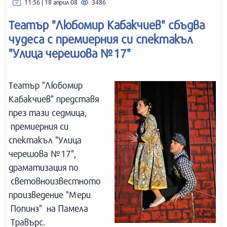
11:56 | 18 април 08
3486
Театър "Любомир Кабакчиев" сбъдва
чудеса с премиерния си спектакъл
"Улица черешова №17"
Театър "Любомир
Кабакчиев" представя
през тази седмица,
премиерния си
спектакъл "Улица
черешова №17",
драматизация по
световноизвестното
произведение "Мери
Попинз" на Памела
Травърс.