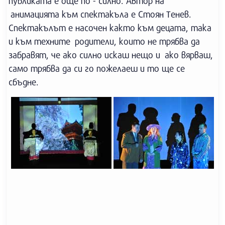
публиката е още по - силно. Автор на
анимацията към спектакъла е Стоян Тенев.
Спектакълът е насочен както към децата, така
и към техните родители, които не трябва да
забравят, че ако силно искаш нещо и ако вярваш,
само трябва да си го пожелаеш и то ще се
сбъдне.