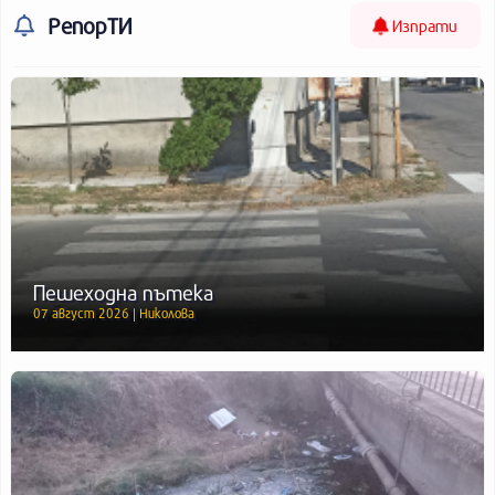
РепорТИ
Изпрати
Пешеходна пътека
07 август 2026 | Николова