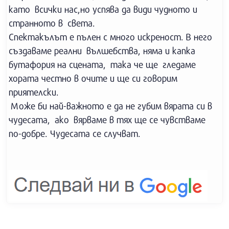
като всички нас,но успява да види чудното и
странното в света.
Спектакълът е пълен с много искреност. В него
създаваме реални вълшебства, няма и капка
бутафория на сцената, така че ще гледаме
хората честно в очите и ще си говорим
приятелски.
Може би най-важното е да не губим вярата си в
чудесата, ако вярваме в тях ще се чувстваме
по-добре. Чудесата се случват.