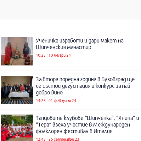
Ученичка изработи и дари макет на
Шипченския манастир
10:28 | 10 януари 24
За втора поредна година в Бузовград ще
се състои дегустация и конкурс за най-
добро вино
14:28 | 01 февруари 24
Танцовите клубове “Шипченка“, “Янина“ и
“Тера“ взеха участие в Международен
фолклорен фестивал в Италия
12:48 | 26 септември 23