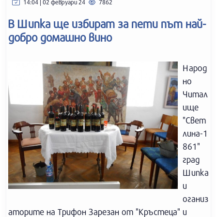
14:04 | 02 февруари 24
7862
В Шипка ще избират за пети път най-
добро домашно вино
Народ
но
Читал
ище
"Свет
лина-1
861"
град
Шипка
и
оганиз
аторите на Трифон Зарезан от "Кръстеца" и