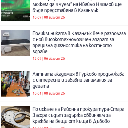
можем да я чуем“ на Ивайло Нягалов ще
бъде представена в Казанлък
10:09 | 08 август 26
Поликлиниката в Казанлък вече разполага
с нов високотехнологичен апарат за
прецизна диагностика на костното
здраве
15:09 | 06 август 26
Лятната академия в Гурково продължава
с интересни и забавни занимания за
децата
10:01 | 08 август 26
По искане на Районна прокуратура-Стара
Загора съдът задържа обвиняем за
кражба на вещи от къща в Дъбово