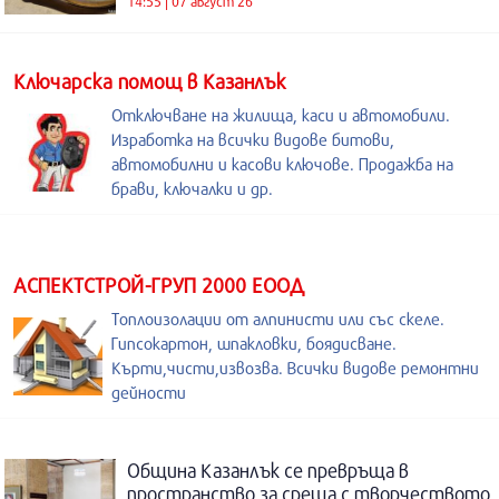
14:55 | 07 август 26
Kлючарска помощ в Казанлък
Отключване на жилища, каси и автомобили.
Изработка на всички видове битови,
автомобилни и касови ключове. Продажба на
брави, ключалки и др.
АСПЕКТСТРОЙ-ГРУП 2000 ЕООД
Топлоизолации от алпинисти или със скеле.
Гипсокартон, шпакловки, боядисване.
Кърти,чисти,извозва. Всички видове ремонтни
дейности
Община Казанлък се превръща в
пространство за среща с творчеството