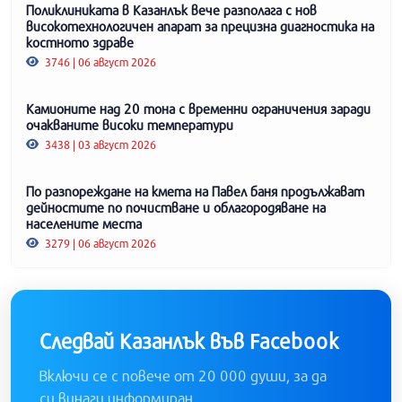
Поликлиниката в Казанлък вече разполага с нов
високотехнологичен апарат за прецизна диагностика на
костното здраве
3746 | 06 август 2026
Камионите над 20 тона с временни ограничения заради
очакваните високи температури
3438 | 03 август 2026
По разпореждане на кмета на Павел баня продължават
дейностите по почистване и облагородяване на
населените места
3279 | 06 август 2026
Следвай Казанлък във Facebook
Включи се с повече от 20 000 души, за да
си винаги информиран