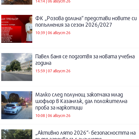
14:14 | 06 август 26
ФК „Розова долина“ представи новите си
попълнения за сезон 2026/2027
10:39 | 06 август 26
Павел баня се подготвя за новата учебна
година
15:59 | 07 август 26
Малко след полунощ закопчаха млад
шофьор в Казанлък, дал положителна
проба за наркотици
10:08 | 06 август 26
„Активно лято 2026“- безопасността на