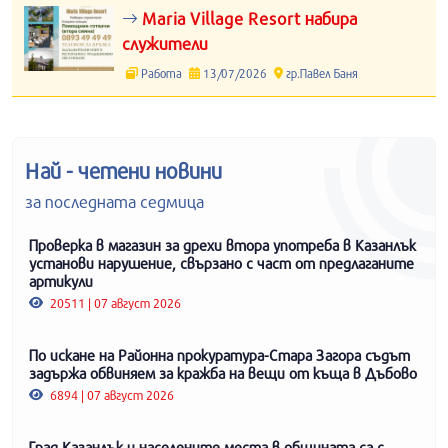
Maria Village Resort набира
служители
Работа
13/07/2026
гр.Павел Баня
Най - четени новини
за последната седмица
Проверка в магазин за дрехи втора употреба в Казанлък
установи нарушение, свързано с част от предлаганите
артикули
20511 | 07 август 2026
По искане на Районна прокуратура-Стара Загора съдът
задържа обвиняем за кражба на вещи от къща в Дъбово
6894 | 07 август 2026
Град Казанлък и населените места в общината са с