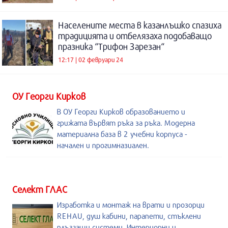
Населените места в казанлъшко спазиха
традицията и отбелязаха подобаващо
празника “Трифон Зарезан“
12:17 | 02 февруари 24
ОУ Георги Кирков
В ОУ Георги Кирков образованието и
грижата вървят ръка за ръка. Модерна
материална база в 2 учебни корпуса -
начален и прогимназиален.
Селект ГЛАС
Изработка и монтаж на врати и прозорци
REHAU, душ кабини, парапети, стъклени
плъзгащи системи. Интериорни и