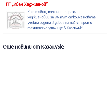
ПГ „Иван Хаджиенов”
Креативни, технични и различни
хаджиеновци за 96 път откриха новата
учебна година в двора на най-старото
техническо училище в Казанлък!
Още новини от Казанлък: