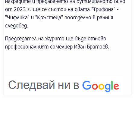
наградите и предаването на бутилираното вино
от 2023 г. ще се състои на двата "Трифона" -
"Чифлика" и "Кръстеца" поотделно в ранния
следобед.
Председател на журито ще бъде отново
професионалният сомелиер Иван Братоев.