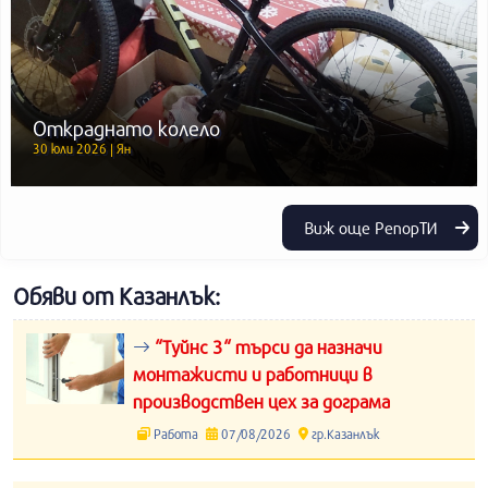
Откраднато колело
30 юли 2026 | Ян
Виж още РепорТИ
Обяви от Казанлък:
“Туйнс 3“ търси да назначи
монтажисти и работници в
производствен цех за дограма
Работа
07/08/2026
гр.Казанлък