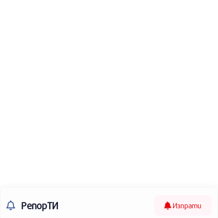
РепорТИ
Изпрати