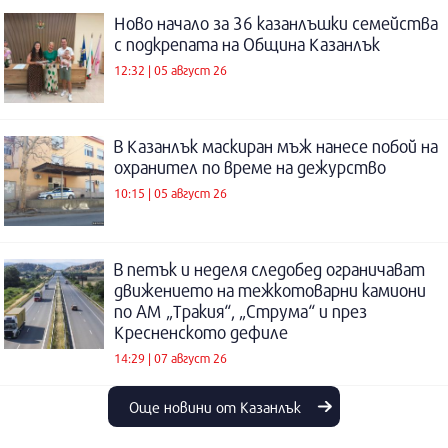
Ново начало за 36 казанлъшки семейства
с подкрепата на Община Казанлък
12:32 | 05 август 26
В Казанлък маскиран мъж нанесе побой на
охранител по време на дежурство
10:15 | 05 август 26
В петък и неделя следобед ограничават
движението на тежкотоварни камиони
по АМ „Тракия“, „Струма“ и през
Кресненското дефиле
14:29 | 07 август 26
Още новини от Казанлък