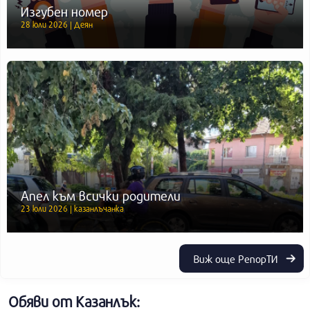
Изгубен номер
28 юли 2026 | Деян
Апел към всички родители
23 юли 2026 | казанлъчанка
Виж още РепорТИ
Обяви от Казанлък: