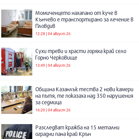
Момиченцето нахапано от куче в
Кънчево е транспортирано за лечение в
Пловдив
12:28 | 04 август 26
Сухи треви и храсти горяха край село
Горно Черковище
13:49 | 04 август 26
Община Казанлък тества 2 нови камери
на пътя, те показаха над 350 нарушения
за седмица
16:20 | 04 август 26
Разследват кражба на 15 метални
оградни пана край Крън