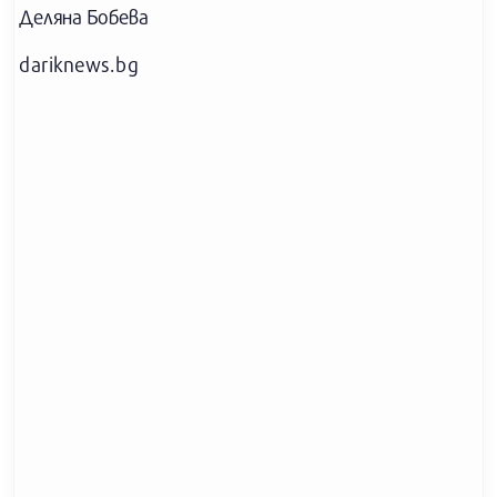
Деляна Бобева
dariknews.bg