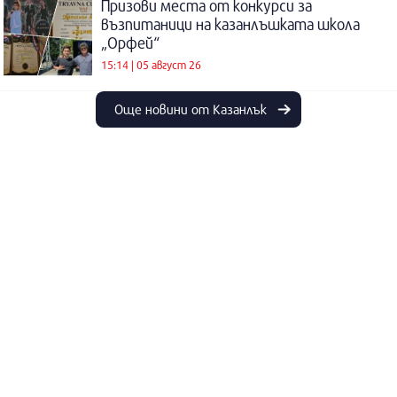
Призови места от конкурси за
възпитаници на казанлъшката школа
„Орфей“
15:14 | 05 август 26
Още новини от Казанлък