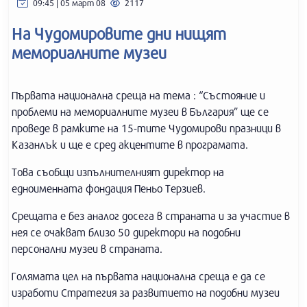
09:45 | 05 март 08
2117
На Чудомировите дни нищят
мемориалните музеи
Първата национална среща на тема : “Състояние и
проблеми на мемориалните музеи в България” ще се
проведе в рамките на 15-тите Чудомирови празници в
Казанлък и ще е сред акцентите в програмата.
Това съобщи изпълнителният директор на
едноименната фондация Пеньо Терзиев.
Срещата е без аналог досега в страната и за участие в
нея се очакват близо 50 директори на подобни
персонални музеи в страната.
Голямата цел на първата национална среща е да се
изработи Стратегия за развитието на подобни музеи