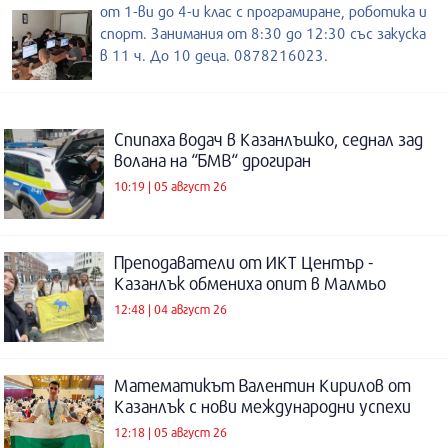
от 1-ви до 4-и клас с програмиране, роботика и
спорт. Занимания от 8:30 до 12:30 със закуска
в 11 ч. До 10 деца. 0878216023.
Спипаха водач в Казанлъшко, седнал зад
волана на “БМВ“ дрогиран
10:19 | 05 август 26
Преподаватели от ИКТ Център -
Казанлък обмениха опит в Малмьо
12:48 | 04 август 26
Математикът Валентин Кирилов от
Казанлък с нови международни успехи
12:18 | 05 август 26