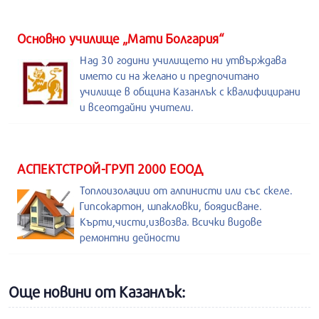
Основно училище „Мати Болгария“
Над 30 години училището ни утвърждава
името си на желано и предпочитано
училище в община Казанлък с квалифицирани
и всеотдайни учители.
АСПЕКТСТРОЙ-ГРУП 2000 ЕООД
Топлоизолации от алпинисти или със скеле.
Гипсокартон, шпакловки, боядисване.
Кърти,чисти,извозва. Всички видове
ремонтни дейности
Още новини от Казанлък: