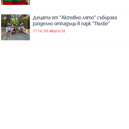
Децата от “Активно лято“ събираха
разделно отпадъци в парк “Тюлбе“
17:14 | 05 август 26