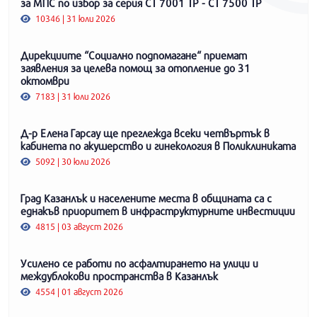
за МПС по избор за серия СТ 7001 ТР - СТ 7500 ТР
10346 | 31 юли 2026
Дирекциите “Социално подпомагане“ приемат
заявления за целева помощ за отопление до 31
октомври
7183 | 31 юли 2026
Д-р Елена Гарсау ще преглежда всеки четвъртък в
кабинета по акушерство и гинекология в Поликлиниката
5092 | 30 юли 2026
Град Казанлък и населените места в общината са с
еднакъв приоритет в инфраструктурните инвестиции
4815 | 03 август 2026
Усилено се работи по асфалтирането на улици и
междублокови пространства в Казанлък
4554 | 01 август 2026