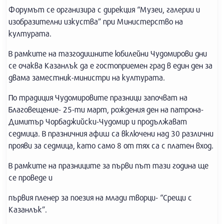
Форумът се организира с дирекция “Музеи, галерии и
изобразителни изкуства” при Министерство на
културата.
В рамките на тазгодишните юбилейни Чудомирови дни
се очаква Казанлък да е гостоприемен град в един ден за
двама заместник-министри на културата.
По традиция Чудомировите празници започват на
Благовещение- 25-ти март, рождения ден на патрона-
Димитър Чорбаджийски-Чудомир и продължават
седмица. В празничния афиш са включени над 30 различни
прояви за седмица, като само 8 от тях са с платен вход.
В рамките на празниците за първи път тази година ще
се проведе и
първия пленер за поезия на млади творци- “Срещи с
Казанлък”.