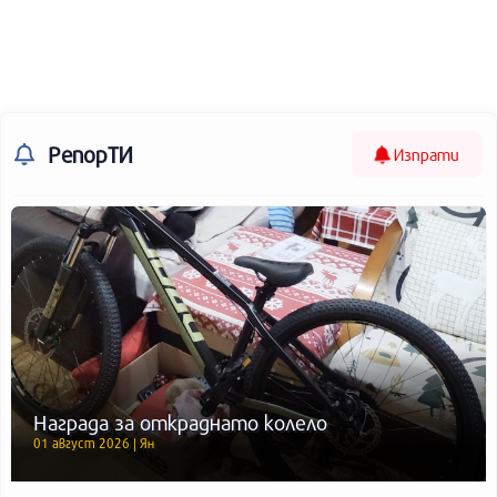
РепорТИ
Изпрати
Награда за откраднато колело
01 август 2026 | Ян