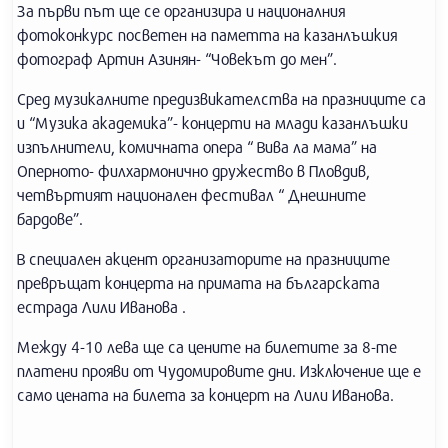
За първи път ще се организира и националния
фотоконкурс посветен на паметта на казанлъшкия
фотограф Артин Азинян- “Човекът до мен”.
Сред музикалните предизвикателства на празниците са
и “Музика академика”- концерти на млади казанлъшки
изпълнители, комичната опера “ Вива ла мама” на
Оперното- филхармонично дружество в Пловдив,
четвъртият национален фестивал “ Днешните
бардове”.
В специален акцент организаторите на празниците
превръщат концерта на примата на българската
естрада Лили Иванова .
Между 4-10 лева ще са цените на билетите за 8-те
платени прояви от Чудомировите дни. Изключение ще е
само цената на билета за концерт на Лили Иванова.