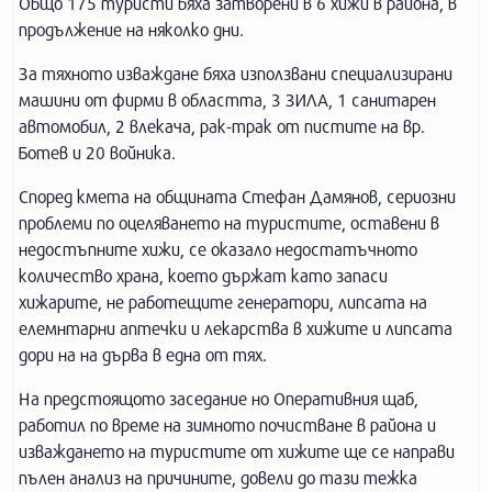
Общо 175 туристи бяха затворени в 6 хижи в района, в
продължение на няколко дни.
За тяхното изваждане бяха използвани специализирани
машини от фирми в областта, 3 ЗИЛА, 1 санитарен
автомобил, 2 влекача, рак-трак от пистите на вр.
Ботев и 20 войника.
Според кмета на общината Стефан Дамянов, сериозни
проблеми по оцеляването на туристите, оставени в
недостъпните хижи, се оказало недостатъчното
количество храна, което държат като запаси
хижарите, не работещите генератори, липсата на
елемнтарни аптечки и лекарства в хижите и липсата
дори на на дърва в една от тях.
На предстоящото заседание но Оперативния щаб,
работил по време на зимното почистване в района и
изваждането на туристите от хижите ще се направи
пълен анализ на причините, довели до тази тежка