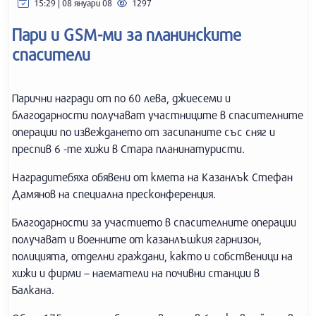
15:29 | 08 януари 08
1297
Пари и GSM-ми за планинските
спасители
Парични награди от по 60 лева, джиесеми и
благодарности получават участниците в спасителните
операции по извеждането от засипаните със сняг и
преспив 6 -те хижи в Стара планинатуристи.
Наградитебяха обявени от кмета на Казанлък Стефан
Дамянов на специална пресконференция.
Благодарности за участието в спасителните операции
получават и военните от казанлъшкия гарнизон,
полицията, отделни граждани, както и собственици на
хижи и фирми – наематели на почивни станции в
Балкана.