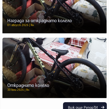
Награда за откраднато колело
01 август 2026 | Ян
Откраднато колело
30 юли 2026 | Ян
Виж още РепорТИ