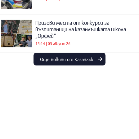
Призови места от конкурси за
възпитаници на казанлъшката школа
„Орфей“
15:14 | 05 август 26
Още новини от Казанлък