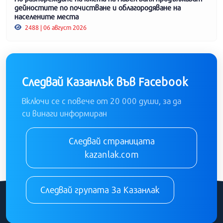
дейностите по почистване и облагородяване на
населените места
2488 | 06 август 2026
Следвай Казанлък във Facebook
Включи се с повече от 20 000 души, за да
си винаги информиран
Следвай страницата
kazanlak.com
Следвай групата За Казанлак