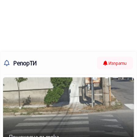
РепорТИ
Изпрати
Пешеходна пътека