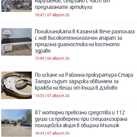
нарушение, свързано с част от
предлаганите артикули
10:47 | 07 август 26
Поликлиниката в Казанлък вече разполага
с нов високотехнологичен апарат за
прецизна диагностика на костното
здраве
15:09 | 06 август 26
По искане на Районна прокуратура-Стара
Загора съдът задържа обвиняем за
кражба на вещи от къща в Дъбово
14:55 | 07 август 26
87 моторни превозни средства и 112
души са проверени при специализирана
полицейска акция в община Мъглиж
10:45 | 07 август 26