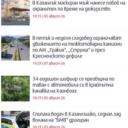
В Казанлък маскиран мъж нанесе побой на
охранител по време на дежурство
10:15 | 05 август 26
В петък и неделя следобед ограничават
движението на тежкотоварни камиони
по АМ „Тракия“, „Струма“ и през
Кресненското дефиле
14:29 | 07 август 26
34-годишен шофьор се преобърна по
таван с автомобила си в крайпътна
канавка на Хаинбоаз
10:19 | 05 август 26
Спипаха водач в Казанлъшко, седнал зад
волана на “БМВ“ дрогиран
10:19 | 05 август 26