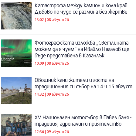
Катастрофа между камион и кола край
Дъбово по чудо се размина без жертви
13:02 | 08 август 26
Фотографската изложба „Светлината
можем да я чуем“ на Ивайло Нягалов ще
бъде представена в Казанлък
10:09 | 08 август 26
Овощник кани жители и гости на
традиционния си събор на 14 и 15 август
14:32 | 09 август 26
XV Национален мотосъбор в Павел баня -
традиция, адреналин и приятелство
12:36 | 09 август 26