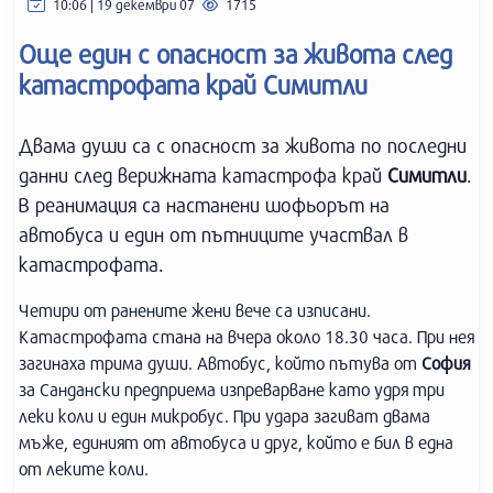
10:06 | 19 декември 07
1715
Още един с опасност за живота след
катастрофата край Симитли
Двама души са с опасност за живота по последни
данни след верижната катастрофа край
Симитли
.
В реанимация са настанени шофьорът на
автобуса и един от пътниците участвал в
катастрофата.
Четири от ранените жени вече са изписани.
Катастрофата стана на вчера около 18.30 часа. При нея
загинаха трима души. Автобус, който пътува от
София
за Сандански предприема изпреварване като удря три
леки коли и един микробус. При удара загиват двама
мъже, единият от автобуса и друг, който е бил в една
от леките коли.