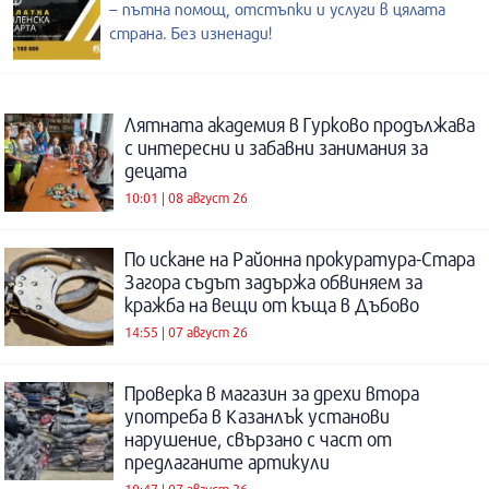
– пътна помощ, отстъпки и услуги в цялата
страна. Без изненади!
Лятната академия в Гурково продължава
с интересни и забавни занимания за
децата
10:01 | 08 август 26
По искане на Районна прокуратура-Стара
Загора съдът задържа обвиняем за
кражба на вещи от къща в Дъбово
14:55 | 07 август 26
Проверка в магазин за дрехи втора
употреба в Казанлък установи
нарушение, свързано с част от
предлаганите артикули