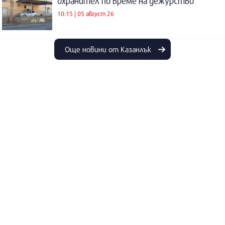
охранител по време на дежурство
10:15 | 05 август 26
Още новини от Казанлък