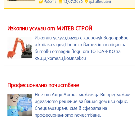
Работа
13/07/2026
гр.Павел Баня
Изкопни услуги от МИТЕВ СТРОЙ
Изкопни услуги,багер с хидрочук,водопровод
и канализация,Пречиствателни станции за
битови отпадни води от ТОПОЛ-ЕКО за
къщи,хотели,комплекси
Професионално почистване
Ние от Лиди Лотос можем да Ви предложим
идеалното решение за вашия дом или офис.
Специализирани сме в сферата на
професионалното почистване.