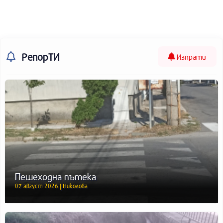
РепорТИ
Изпрати
Пешеходна пътека
07 август 2026 | Николова