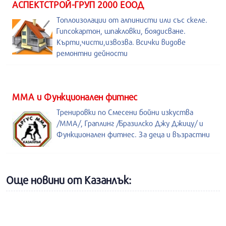
АСПЕКТСТРОЙ-ГРУП 2000 ЕООД
Топлоизолации от алпинисти или със скеле.
Гипсокартон, шпакловки, боядисване.
Кърти,чисти,извозва. Всички видове
ремонтни дейности
ММА и Функционален фитнес
Тренировки по Смесени бойни изкуства
/MMA/, Граплинг /Бразилско Джу Джицу/ и
Функционален фитнес. За деца и възрастни
Още новини от Казанлък: