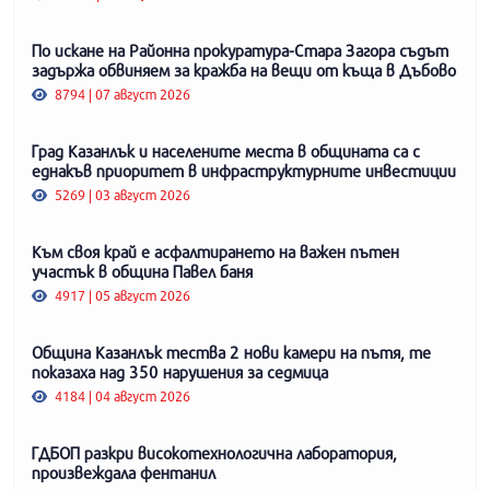
По искане на Районна прокуратура-Стара Загора съдът
задържа обвиняем за кражба на вещи от къща в Дъбово
8794 | 07 август 2026
Град Казанлък и населените места в общината са с
еднакъв приоритет в инфраструктурните инвестиции
5269 | 03 август 2026
Към своя край е асфалтирането на важен пътен
участък в община Павел баня
4917 | 05 август 2026
Община Казанлък тества 2 нови камери на пътя, те
показаха над 350 нарушения за седмица
4184 | 04 август 2026
ГДБОП разкри високотехнологична лаборатория,
произвеждала фентанил