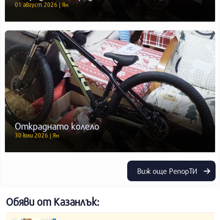
01 август 2026 | Ян
Откраднато колело
30 юли 2026 | Ян
Виж още РепорТИ
Обяви от Казанлък: