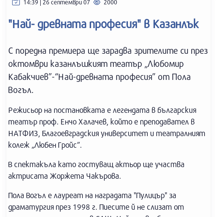
14:39 | 26 септември 07
2000
"Най- древната професия" в Казанлък
С поредна премиера ще зарадва зрителите си през
октомври казанлъшкият театър „Любомир
Кабакчиев”-“Най-древната професия” от Пола
Вогъл.
Режисьор на постановката е легендата в българския
театър проф. Енчо Халачев, който е преподавател в
НАТФИЗ, Благоевградския университет и театралният
колеж „Любен Гройс”.
В спектакъла като гостуващ актьор ще участва
актрисата Жоржета Чакърова.
Пола Вогъл е лауреат на наградата "Пулицър" за
драматургия през 1998 г. Пиесите й не слизат от