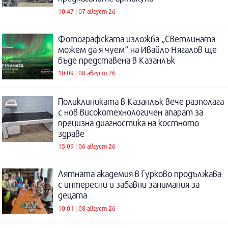
10:47 | 07 август 26
Фотографската изложба „Светлината
можем да я чуем“ на Ивайло Нягалов ще
бъде представена в Казанлък
10:09 | 08 август 26
Поликлиниката в Казанлък вече разполага
с нов високотехнологичен апарат за
прецизна диагностика на костното
здраве
15:09 | 06 август 26
Лятната академия в Гурково продължава
с интересни и забавни занимания за
децата
10:01 | 08 август 26