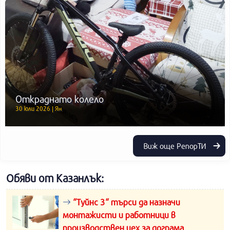
Откраднато колело
30 юли 2026 | Ян
Виж още РепорТИ
Обяви от Казанлък:
“Туйнс 3“ търси да назначи
монтажисти и работници в
производствен цех за дограма