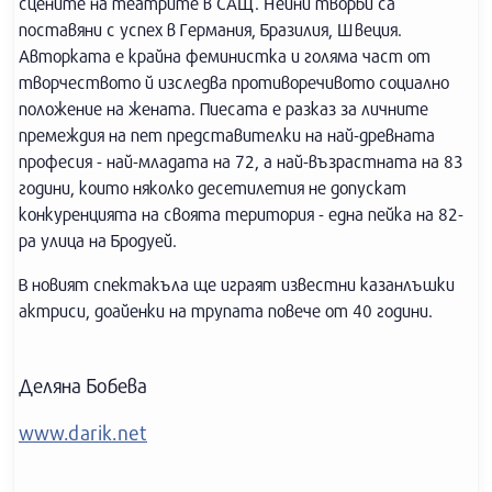
сцените на театрите в САЩ. Нейни творби са
поставяни с успех в Германия, Бразилия, Швеция.
Авторката е крайна феминистка и голяма част от
творчеството й изследва противоречивото социално
положение на жената. Пиесата е разказ за личните
премеждия на пет представителки на най-древната
професия - най-младата на 72, а най-възрастната на 83
години, които няколко десетилетия не допускат
конкуренцията на своята територия - една пейка на 82-
ра улица на Бродуей.
В новият спектакъла ще играят известни казанлъшки
актриси, доайенки на трупата повече от 40 години.
Деляна Бобева
www.darik.net