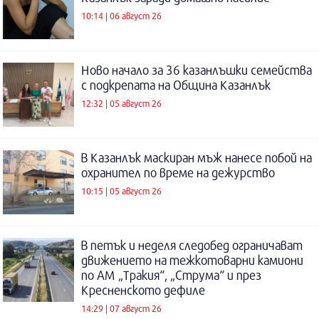
10:14 | 06 август 26
Ново начало за 36 казанлъшки семейства
с подкрепата на Община Казанлък
12:32 | 05 август 26
В Казанлък маскиран мъж нанесе побой на
охранител по време на дежурство
10:15 | 05 август 26
В петък и неделя следобед ограничават
движението на тежкотоварни камиони
по АМ „Тракия“, „Струма“ и през
Кресненското дефиле
14:29 | 07 август 26