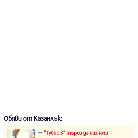
Обяви от Казанлък:
“Туйнс 3“ търси да назначи