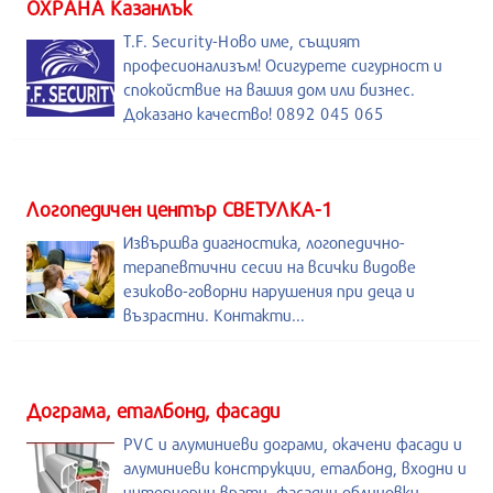
ОХРАНА Казанлък
T.F. Security-Ново име, същият
професионализъм! Осигурете сигурност и
спокойствие на вашия дом или бизнес.
Доказано качество! 0892 045 065
Логопедичен център СВЕТУЛКА-1
Извършва диагностика, логопедично-
терапевтични сесии на всички видове
езиково-говорни нарушения при деца и
възрастни. Контакти...
Дограма, еталбонд, фасади
PVC и алуминиеви дограми, окачени фасади и
алуминиеви конструкции, еталбонд, входни и
интериорни врати, фасадни облицовки