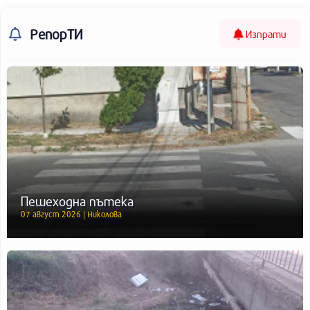
РепорТИ
Изпрати
Пешеходна пътека
07 август 2026 | Николова