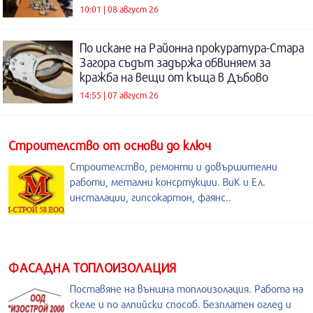
10:01 | 08 август 26
По искане на Районна прокуратура-Стара
Загора съдът задържа обвиняем за
кражба на вещи от къща в Дъбово
14:55 | 07 август 26
Строителство от основи до ключ
Строителство, ремонти и довършителни
работи, метални консртукции. ВиК и Ел.
инсталации, гипсокартон, фаянс..
ФАСАДНА ТОПЛОИЗОЛАЦИЯ
Поставяне на външна топлоизолация. Работа на
скеле и по алпийски способ. Безплатен оглед и