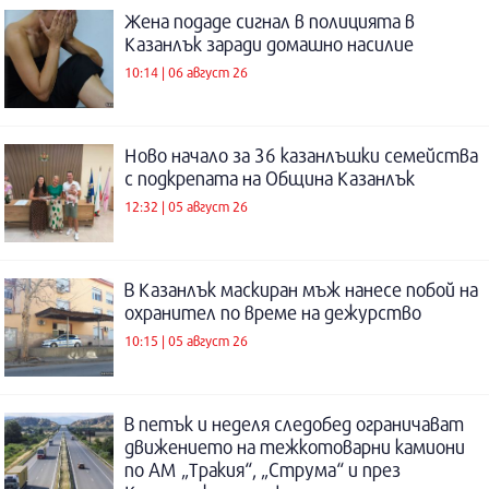
Жена подаде сигнал в полицията в
Казанлък заради домашно насилие
10:14 | 06 август 26
Ново начало за 36 казанлъшки семейства
с подкрепата на Община Казанлък
12:32 | 05 август 26
В Казанлък маскиран мъж нанесе побой на
охранител по време на дежурство
10:15 | 05 август 26
В петък и неделя следобед ограничават
движението на тежкотоварни камиони
по АМ „Тракия“, „Струма“ и през