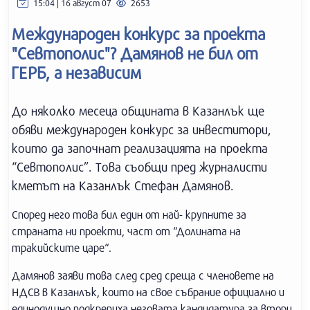
15:04 | 16 август 07
2653
Международен конкурс за проекта
"Севтополис"? Дамянов не бил от
ГЕРБ, а независим
До няколко месеца общината в Казанлък ще
обяви международен конкурс за инвеститори,
които да започнат реализацията на проекта
“Севтополис”. Това съобщи пред журналисти
кметът на Казанлък Стефан Дамянов.
Според него това бил един от най- крупните за
страната ни проекти, част от “Долината на
тракийските царе“.
Дамянов заяви това след сред среща с членовете на
НДСВ в Казанлък, които на свое събрание официално и
единодушно подкрепиха неговата кандидатура за втори