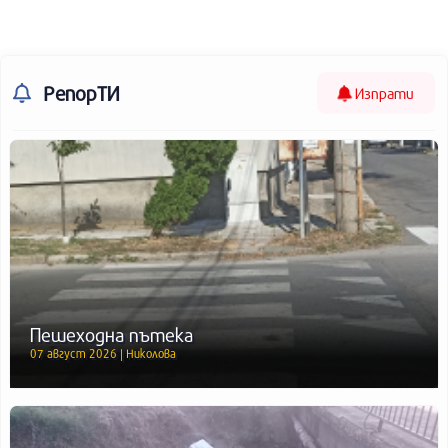
РепорТИ
Изпрати
Пешеходна пътека
07 август 2026 | Николова