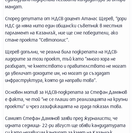
мандат.
Според депутата от НДСВ доцент Атанас Щерев, “дори
НДС да няма нито един общински съветник в местния
парламент на Казанлък, ние ще сме победители, ако
стане проекта “Севтополис”.
Щерев допълни, че реална била подкрепата на НДСВ-
лидерите за този проект, тъй като ”много хора не
разбират, че кметството и правителството не могат
да увеличат доходите им, но могат да създадат
инфраструктура, която да направи това”.
Основен мотив за НДСВ-подкрепата за Стефан Дамянов
е факта, че той “не се плаши от реализацията на крупни
проекти” и чрез газификацията на града показал това.
Самият Стефан Дамянов заяви пред журналисти, че
идната седмица- 22-ри август ще обяви кандидатурата
си като независим кандидат за кмет на Казанлък,