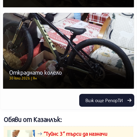
Откраднато колело
30 юли 2026 | Ян
Виж още РепорТИ
Обяви от Казанлък:
“Туйнс 3“ търси да назначи