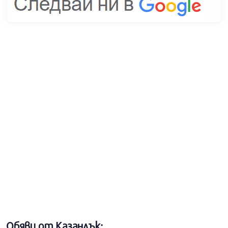
Обяви от Казанлък: