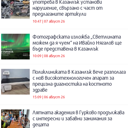
употреба в Казанлък установи
нарушение, свързано с част от
предлаганите артикули
10:47 | 07 август 26
Фотографската изложба „Светлината
можем да я чуем“ на Ивайло Нягалов ще
бъде представена в Казанлък
10:09 | 08 август 26
Поликлиниката в Казанлък вече разполага
с нов високотехнологичен апарат за
прецизна диагностика на костното
здраве
15:09 | 06 август 26
Лятната академия в Гурково продължава
с интересни и забавни занимания за
децата