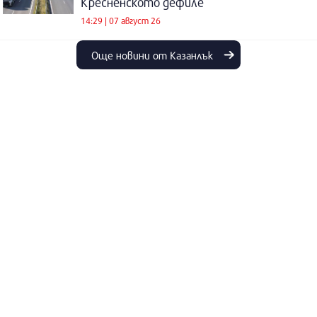
Кресненското дефиле
14:29 | 07 август 26
Още новини от Казанлък