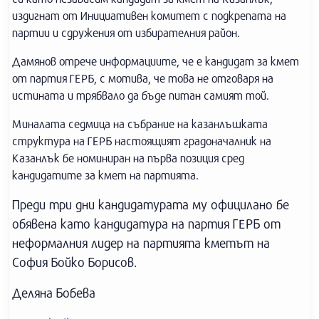
издигнат от Инициативен комитет с подкрепата на
партии и сдружения от избирателния район.
Дамянов отрече информациите, че е кандидат за кмет
от партия ГЕРБ, с мотива, че това не отговаря на
истината и трябвало да бъде питан самият той.
Миналата седмица на събрание на казанлъшката
структура на ГЕРБ настоящият градоначалник на
Казанлък бе номиниран на първа позиция сред
кандидатите за кмет на партията.
Преди три дни кандидатурата му официлано бе
обявена като кандидатура на партия ГЕРБ от
неформалния лидер на партията кметът на
София Бойко Борисов.
Деляна Бобева