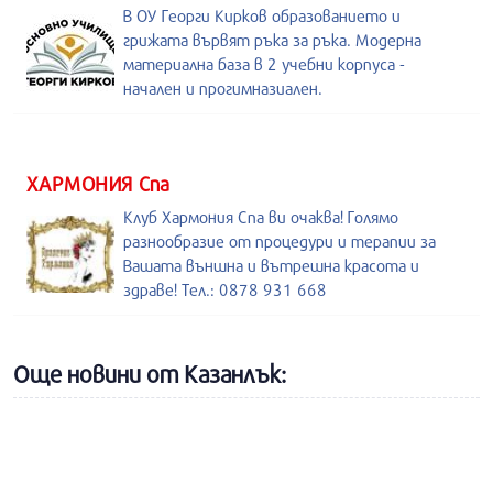
В ОУ Георги Кирков образованието и
грижата вървят ръка за ръка. Модерна
материална база в 2 учебни корпуса -
начален и прогимназиален.
ХАРМОНИЯ Спа
Клуб Хармония Спа ви очаква! Голямо
разнообразие от процедури и терапии за
Вашата външна и вътрешна красота и
здраве! Тел.: 0878 931 668
Още новини от Казанлък: