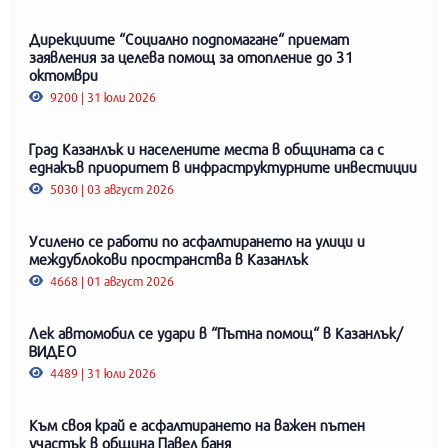
Дирекциите “Социално подпомагане“ приемат
заявления за целева помощ за отопление до 31
октомври
9200 | 31 юли 2026
Град Казанлък и населените места в общината са с
еднакъв приоритет в инфраструктурните инвестиции
5030 | 03 август 2026
Усилено се работи по асфалтирането на улици и
междублокови пространства в Казанлък
4668 | 01 август 2026
Лек автомобил се удари в “Пътна помощ“ в Казанлък/
ВИДЕО
4489 | 31 юли 2026
Към своя край е асфалтирането на важен пътен
участък в община Павел баня