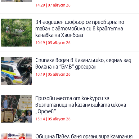
14:29 | 07 август 26
34-годишен шофьор се преобърна по
таван с автомобила си в крайпътна
канавка на Хаинбоаз
10:19 | 05 август 26
Спипаха водач в Казанлъшко, седнал зад
волана на “БМВ“ дрогиран
10:19 | 05 август 26
Призови места от конкурси за
възпитаници на казанлъшката школа
„Орфей“
15:14 | 05 август 26
Община Павел баня организира кампания