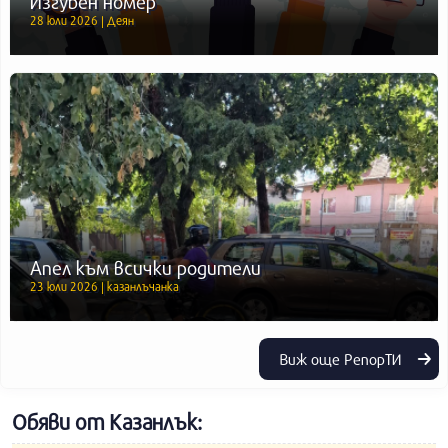
Изгубен номер
28 юли 2026 | Деян
Апел към всички родители
23 юли 2026 | казанлъчанка
Виж още РепорТИ
Обяви от Казанлък: