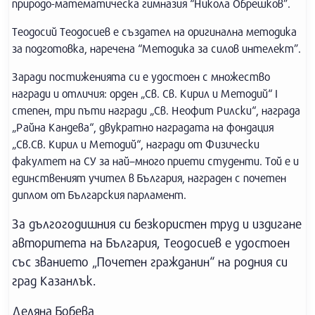
природо-математическа гимназия “Никола Обрешков”.
Теодосий Теодосиев е създател на оригинална методика
за подготовка, наречена “Методика за силов интелект”.
Заради постиженията си е удостоен с множество
награди и отличия: орден „Св. Св. Кирил и Методий“ I
степен, три пъти награди „Св. Неофит Рилски“, награда
„Райна Кандева“, двукратно наградата на фондация
„Св.Св. Кирил и Методий“, награди от Физически
факултет на СУ за най–много приети студенти. Той е и
единственият учител в България, награден с почетен
диплом от Българския парламент.
За дългогодишния си безкористен труд и издигане
авторитета на България, Теодосиев е удостоен
със званието „Почетен гражданин“ на родния си
град Казанлък.
Деляна Бобева