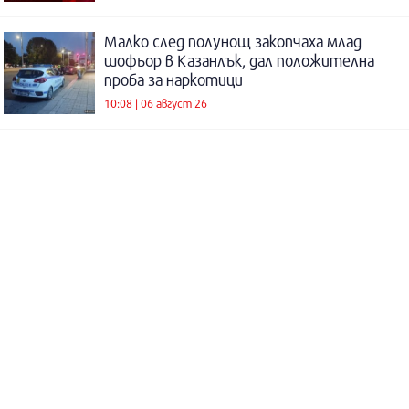
Малко след полунощ закопчаха млад
шофьор в Казанлък, дал положителна
проба за наркотици
10:08 | 06 август 26