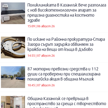
Поликлиниката в Казанлък вече разполага
с нов високотехнологичен апарат за
прецизна диагностика на костното
здраве
15:09 | 06 август 26
По искане на Районна прокуратура-Стара
Загора съдът задържа обвиняем за
кражба на вещи от къща в Дъбово
14:55 | 07 август 26
87 моторни превозни средства и 112
души са проверени при специализирана
полицейска акция в община Мъглиж
10:45 | 07 август 26
Община Казанлък се превръща в
пространство за среща с творчеството