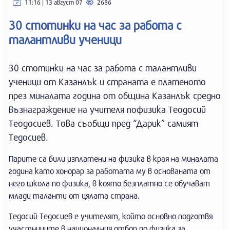
11:16 | 13 август 07
2686
30 стотинки на час за работа с
талантливи ученици
30 стотинки на час за работа с талантливи
ученици от Казанлък и страната е платеното
през миналата година от община Казанлък средно
възнаграждение на учителя пофизика Теодосий
Теодосиев. Това съобщи пред “Дарик” самият
Тедосиев.
Парите са били изплатени на физика в края на миналата
година като хонорар за работата му в основаната от
него школа по физика, в която безплатно се обучават
млади таланти от цялата страна.
Тедосий Тедосиев е учителят, който основно подготвя
участниците в националния отбор по физика за