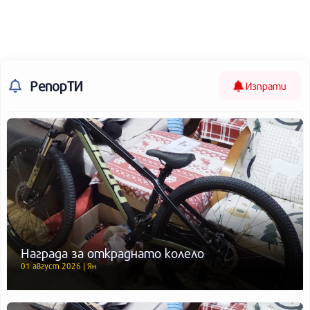
РепорТИ
Изпрати
Награда за откраднато колело
01 август 2026 | Ян