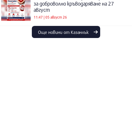
за доброволно кръводаряване на 27
август
11:47 | 05 август 26
Още новини от Казанлък