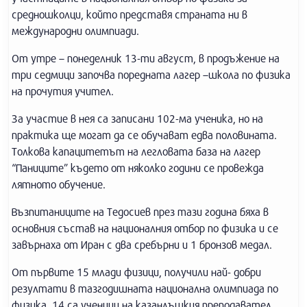
средношколци, който представя страната ни в
международни олимпиади.
От утре – понеделник 13-ти август, в продъжение на
три седмици започва поредната лагер –школа по физика
на прочутия учител.
За участие в нея са записани 102-ма ученика, но на
практика ще могат да се обучават едва половината.
Толкова капацитетът на легловата база на лагер
“Паниците” където от няколко години се провежда
лятното обучение.
Възпитаниците на Тедосиев през тази година бяха в
основния състав на националния отбор по физика и се
завърнаха от Иран с два сребърни и 1 бронзов медал.
От първите 15 млади физици, получили най- добри
резултати в тазгодишната национална олимпиада по
физика, 14 са ученици на казанлъшкия преподавател.