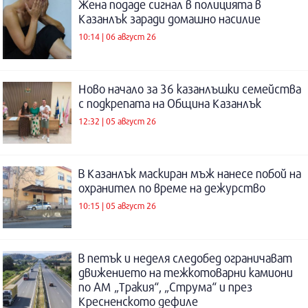
Жена подаде сигнал в полицията в
Казанлък заради домашно насилие
10:14 | 06 август 26
Ново начало за 36 казанлъшки семейства
с подкрепата на Община Казанлък
12:32 | 05 август 26
В Казанлък маскиран мъж нанесе побой на
охранител по време на дежурство
10:15 | 05 август 26
В петък и неделя следобед ограничават
движението на тежкотоварни камиони
по АМ „Тракия“, „Струма“ и през
Кресненското дефиле