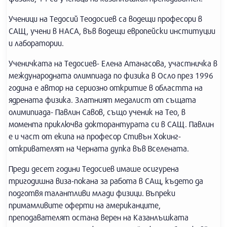
Ученици на Тедосий Теодосиев са водещи професори в
САЩ, учени в НАСА, във водещи европейски институции
и лаборатории.
Ученичката на Тедосиев- Елена Атанасова, участничка в
международната олимпиада по физика в Осло през 1996
година е автор на сериозно откритие в областта на
ядрената физика. Златният медалист от същата
олимипиада- Павлин Савов, също ученик на Тео, в
момента приключва докторантурата си в САЩ. Павлин
е и част от екипа на професор Стивън Хокинг-
откривателят на Черната дупка във Вселената.
Преди десет години Тедосиев имаше осигурена
тригодишна виза-покана за работа в САщ, където да
подготвя талантливи млади физици. Въпреки
примамливите оферти на американците,
преподавателят остана верен на Казанлъшката