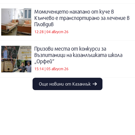
Момиченцето нахапано от куче в
Кънчево е транспортирано за лечение в
Пловдив
12:28 | 04 август 26
Призови места от конкурси за
възпитаници на казанлъшката школа
„Орфей“
15:14 | 05 август 26
Още новини от Казанлък