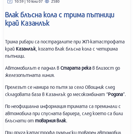
10:59 | 10 юли 07
2580
Влак блъсна кола с трима пътници
край Kaзанлък
Трима рибари са пострадалите при ЖП-катастрофата
край
Казанлък
, когато влак блъсна кола с четирима
пътници.
Автомобилът е паднал в
Старата
река
в близост до
железопътната линия.
Прелезът се намира по пътя за село Овощник след
складовата база в Казанлък до месокомбинат “
Родопа
”.
По неофициална информация тримата са преминали с
автомобила при спусната бариера, след което са били
блъснати от
товарния
влак
.
При друга катастрофа румънски товарен автомобил