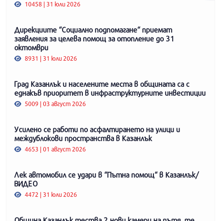
10458 | 31 юли 2026
Дирекциите “Социално подпомагане“ приемат
заявления за целева помощ за отопление до 31
октомври
8931 | 31 юли 2026
Град Казанлък и населените места в общината са с
еднакъв приоритет в инфраструктурните инвестиции
5009 | 03 август 2026
Усилено се работи по асфалтирането на улици и
междублокови пространства в Казанлък
4653 | 01 август 2026
Лек автомобил се удари в “Пътна помощ“ в Казанлък/
ВИДЕО
4472 | 31 юли 2026
Община Казанлък тества 2 нови камери на пътя, те