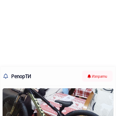
РепорТИ
Изпрати