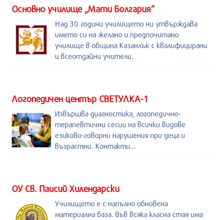
Основно училище „Мати Болгария“
Над 30 години училището ни утвърждава
името си на желано и предпочитано
училище в община Казанлък с квалифицирани
и всеотдайни учители.
Логопедичен център СВЕТУЛКА-1
Извършва диагностика, логопедично-
терапевтични сесии на всички видове
езиково-говорни нарушения при деца и
възрастни. Контакти...
ОУ Св. Паисий Хилендарски
Училището е с напълно обновена
материална база. Във всяка класна стая има