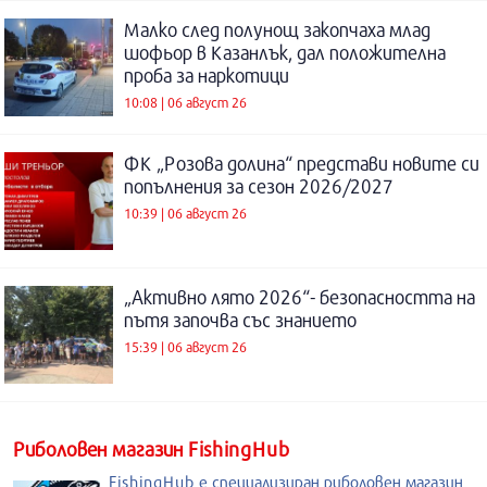
Малко след полунощ закопчаха млад
шофьор в Казанлък, дал положителна
проба за наркотици
10:08 | 06 август 26
ФК „Розова долина“ представи новите си
попълнения за сезон 2026/2027
10:39 | 06 август 26
„Активно лято 2026“- безопасността на
пътя започва със знанието
15:39 | 06 август 26
Риболовен магазин FishingHub
FishingHub е специализиран риболовен магазин,