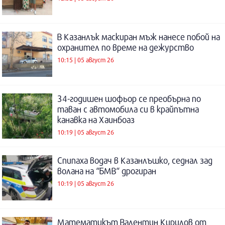
В Казанлък маскиран мъж нанесе побой на
охранител по време на дежурство
10:15 | 05 август 26
34-годишен шофьор се преобърна по
таван с автомобила си в крайпътна
канавка на Хаинбоаз
10:19 | 05 август 26
Спипаха водач в Казанлъшко, седнал зад
волана на “БМВ“ дрогиран
10:19 | 05 август 26
Математикът Валентин Кирилов от