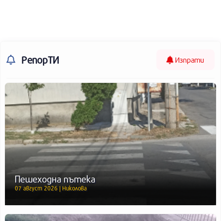
РепорТИ
Изпрати
Пешеходна пътека
07 август 2026 | Николова