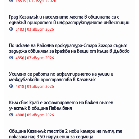
18519 | 07 август 2026
Град Казанлък и населените места в общината са с
еднакъв приоритет в инфраструктурните инвестиции
5183 | 03 август 2026
По искане на Районна прокуратура-Стара Загора съдът
задържа обвиняем за кражба на вещи от къща в Дъбово
4856 | 07 август 2026
Усилено се работи по асфалтирането на улици и
междублокови пространства в Казанлък
4818 | 01 август 2026
Към своя край е асфалтирането на важен пътен
участък в община Павел баня
4808 | 05 август 2026
Община Казанлък тества 2 нови камери на пътя, те
показаха над 350 нарушения за седмица