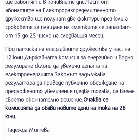
ще работят и в почивните дни.Част от
абонатите на Електроразпределителното
дружество ще получат две фактури през юли,а
сроковете за плащане на сметките се запазват-
от 15 до 25 число на следващия месец.
Под натиска на енергийните дружества у нас, на
12 юни Държавната комисия за енергийно и водно
регулиране склони да увеличи цената на
електроенергията.Законът задължава
регулатора да проведе публично обсъждане на
предложеното увеличение и,едва тогава, да вземе
своето окончателно решение.
Очаква се
комисията да обяви новите цени на тока на 28
юни.
Надежда Митева