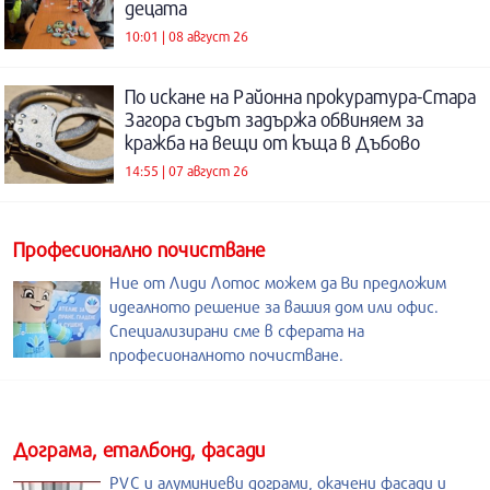
децата
10:01 | 08 август 26
По искане на Районна прокуратура-Стара
Загора съдът задържа обвиняем за
кражба на вещи от къща в Дъбово
14:55 | 07 август 26
Професионално почистване
Ние от Лиди Лотос можем да Ви предложим
идеалното решение за вашия дом или офис.
Специализирани сме в сферата на
професионалното почистване.
Дограма, еталбонд, фасади
PVC и алуминиеви дограми, окачени фасади и