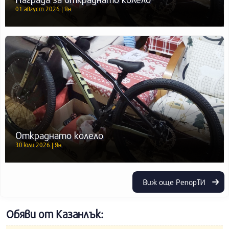
01 август 2026 | Ян
Откраднато колело
30 юли 2026 | Ян
Виж още РепорТИ
Обяви от Казанлък: