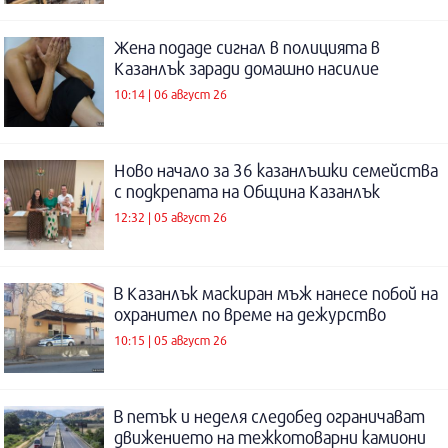
Жена подаде сигнал в полицията в
Казанлък заради домашно насилие
10:14 | 06 август 26
Ново начало за 36 казанлъшки семейства
с подкрепата на Община Казанлък
12:32 | 05 август 26
В Казанлък маскиран мъж нанесе побой на
охранител по време на дежурство
10:15 | 05 август 26
В петък и неделя следобед ограничават
движението на тежкотоварни камиони