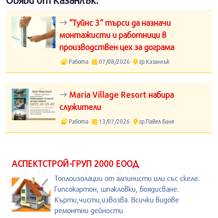
Обяви от Казанлък:
“Туйнс 3“ търси да назначи
монтажисти и работници в
производствен цех за дограма
Работа
07/08/2026
гр.Казанлък
Maria Village Resort набира
служители
Работа
13/07/2026
гр.Павел Баня
АСПЕКТСТРОЙ-ГРУП 2000 ЕООД
Топлоизолации от алпинисти или със скеле.
Гипсокартон, шпакловки, боядисване.
Кърти,чисти,извозва. Всички видове
ремонтни дейности