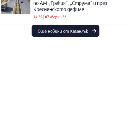
по АМ „Тракия“, „Струма“ и през
Кресненското дефиле
14:29 | 07 август 26
Още новини от Казанлък