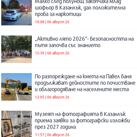
Малко след полунощ закопчаха млад
шофьор в Казанлък, дал положителна
проба за наркотици
10:08 | 06 август 26
„Активно лято 2026“- безопасността на
пътя започва със знанието
15:39 | 06 август 26
По разпореждане на кмета на Павел баня
продължават дейностите по почистване
и облагородяване на населените места
12:05 | 06 август 26
Музеят на фотографията в Казанлък
приема заявки за фотографски изложби
през 2027 година
11:57 | 06 август 26