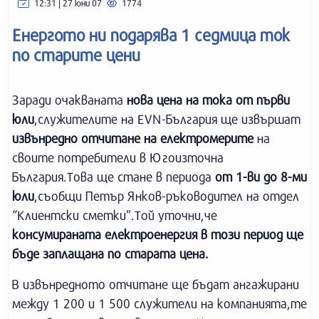
12:31 | 27 юни 07
1774
Енергото ни подарява 1 седмица ток
по старите цени
Заради очакваната
нова цена на тока от първи
юли
,служителите на EVN-България ще извършат
извънредно отчитане на електромерите
на
своите потребители в Югоизточна
България.Това ще стане в периода
от 1-ви до 8-ми
юли
,съобщи Петър Янков-ръководител на отдел
“Клиентски сметки”.Той уточни,че
консумираната електроенергия в този период ще
бъде заплащана по старата цена.
В извънредното отчитане ще бъдат ангажирани
между 1 200 и 1 500 служители на компанията,те