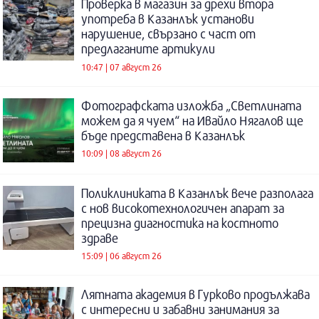
Проверка в магазин за дрехи втора
употреба в Казанлък установи
нарушение, свързано с част от
предлаганите артикули
10:47 | 07 август 26
Фотографската изложба „Светлината
можем да я чуем“ на Ивайло Нягалов ще
бъде представена в Казанлък
10:09 | 08 август 26
Поликлиниката в Казанлък вече разполага
с нов високотехнологичен апарат за
прецизна диагностика на костното
здраве
15:09 | 06 август 26
Лятната академия в Гурково продължава
с интересни и забавни занимания за