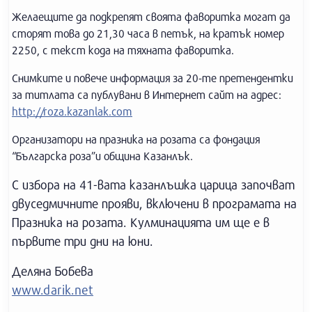
Желаещите да подкрепят своята фаворитка могат да
сторят това до 21,30 часа в петък, на кратък номер
2250, с текст кода на тяхната фаворитка.
Снимките и повече информация за 20-те претендентки
за титлата са публувани в Интернет сайт на адрес:
http://roza.kazanlak.com
Организатори на празника на розата са фондация
“Българска роза”и община Казанлък.
С избора на 41-вата казанлъшка царица започват
двуседмичните прояви, включени в програмата на
Празника на розата. Кулминацията им ще е в
първите три дни на юни.
Деляна Бобева
www.darik.net