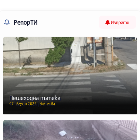
РепорТИ
Изпрати
Пешеходна пътека
07 август 2026 | Николова