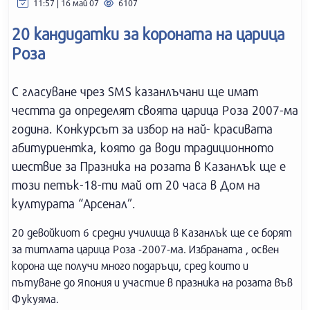
11:57 | 16 май 07
6107
20 кандидатки за короната на царица
Роза
С гласуване чрез SMS казанлъчани ще имат
честта да определят своята царица Роза 2007-ма
година. Конкурсът за избор на най- красивата
абитуриентка, която да води традиционното
шествие за Празника на розата в Казанлък ще е
този петък-18-ти май от 20 часа в Дом на
културата “Арсенал”.
20 девойкиот 6 средни училища в Казанлък ще се борят
за титлата царица Роза -2007-ма. Избраната , освен
корона ще получи много подаръци, сред които и
пътуване до Япония и участие в празника на розата във
Фукуяма.