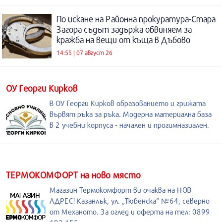
По искане на Районна прокуратура-Стара
Загора съдът задържа обвиняем за
кражба на вещи от къща в Дъбово
14:55 | 07 август 26
ОУ Георги Кирков
В ОУ Георги Кирков образованието и грижата
вървят ръка за ръка. Модерна материална база
в 2 учебни корпуса - начален и прогимназиален.
ТЕРМОКОМФОРТ на ново място
Магазин Термокомфорт ви очаква на НОВ
АДРЕС! Казанлък, ул. „Тюбенска“ №64, северно
от Механото. За оглед и оферта на тел: 0899