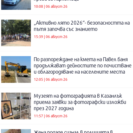
10:08 | 06 август 26
„Активно лято 2026“- безопасността на
пътя започва със знанието
15:39 | 06 август 26
По разпореждане на кмета на Павел баня
продължават дейностите по почистване
и облагородяване на населените места
12:05 | 06 август 26
Музеят на фотографията в Казанлък
приема заявки за фотографски изложби
през 2027 година
11:57 | 06 август 26
Жена подаде сигнал в полицията в