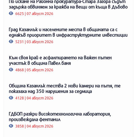
По искане на Районна прокуратура-Стара Загора съдът
задържа обвиняем за кражба на вещи от къща в Дъбово
6625 | 07 август 2026
Град Казанлък и населените места в общината са с
еднакъв приоритет в инфраструктурните инвестиции
5231 | 03 август 2026
Към своя край е асфалтирането на важен пътен
участък в община Павел баня
4868 | 05 август 2026
Община Казанлък тества 2 нови камери на пътя, те
показаха над 350 нарушения за седмица
4128 | 04 август 2026
ГДБОП разкри високотехнологична лаборатория,
произвеждала фентанил
3858 | 04 август 2026