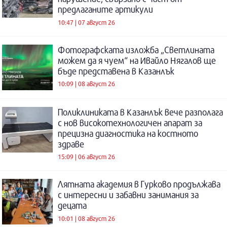
предлаганите артикули
10:47 | 07 август 26
Фотографската изложба „Светлината
можем да я чуем“ на Ивайло Нягалов ще
бъде представена в Казанлък
10:09 | 08 август 26
Поликлиниката в Казанлък вече разполага
с нов високотехнологичен апарат за
прецизна диагностика на костното
здраве
15:09 | 06 август 26
Лятната академия в Гурково продължава
с интересни и забавни занимания за
децата
10:01 | 08 август 26