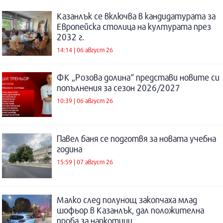
Казанлък се включва в кандидатурата за
Европейска столица на културата през
2032 г.
14:14 | 06 август 26
ФК „Розова долина“ представи новите си
попълнения за сезон 2026/2027
10:39 | 06 август 26
Павел баня се подготвя за новата учебна
година
15:59 | 07 август 26
Малко след полунощ закопчаха млад
шофьор в Казанлък, дал положителна
проба за наркотици