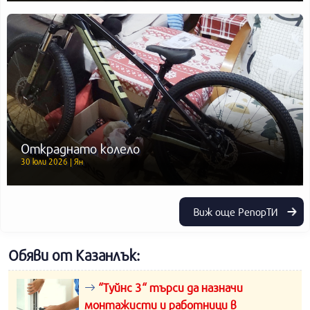
Откраднато колело
30 юли 2026 | Ян
Виж още РепорТИ
Обяви от Казанлък:
“Туйнс 3“ търси да назначи
монтажисти и работници в