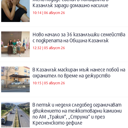
Казанлък заради домашно насилие
10:14 | 06 август 26
Ново начало за 36 казанлъшки семейства
с подкрепата на Община Казанлък
12:32 | 05 август 26
В Казанлък маскиран мъж нанесе побой на
охранител по време на дежурство
10:15 | 05 август 26
В петък и неделя следобед ограничават
движението на тежкотоварни камиони
по АМ „Тракия“, „Струма“ и през
Кресненското дефиле