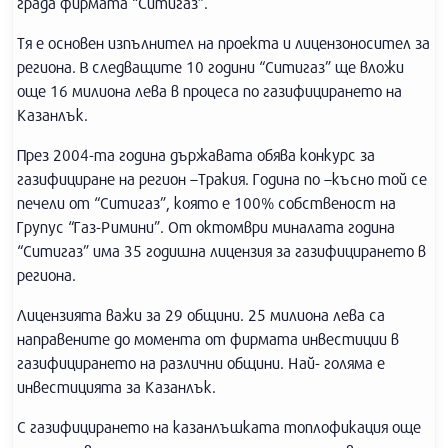
града фирмата “Ситигаз”.
Тя е основен изпълнител на проекта и лицензоносител за
региона. В следващите 10 години “Ситигаз” ще вложи
още 16 милиона лева в процеса по газифицирането на
Казанлък.
През 2004-та година държавата обява конкурс за
газифициране на регион –Тракия. Година по –късно той се
печели от “Ситигаз”, която е 100% собственост на
Групус “Газ-Римини”. От октомври миналата година
“Ситигаз” има 35 годишна лицензия за газифицирането в
региона.
Лицензията важи за 29 общини. 25 милиона лева са
направените до момента от фирмата инвестиции в
газифицирането на различни общини. Най- голяма е
инвестицията за Казанлък.
С газифицирането на казанлъшката топлофикация още