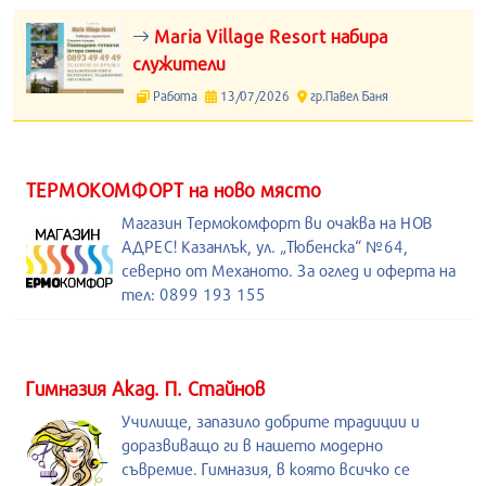
Maria Village Resort набира
служители
Работа
13/07/2026
гр.Павел Баня
ТЕРМОКОМФОРТ на ново място
Магазин Термокомфорт ви очаква на НОВ
АДРЕС! Казанлък, ул. „Тюбенска“ №64,
северно от Механото. За оглед и оферта на
тел: 0899 193 155
Гимназия Акад. П. Стайнов
Училище, запазило добрите традиции и
доразвиващо ги в нашето модерно
съвремие. Гимназия, в която всичко се