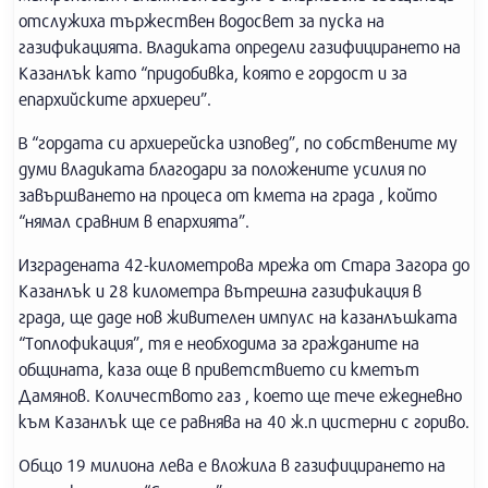
отслужиха тържествен водосвет за пуска на
газификацията. Владиката определи газифицирането на
Казанлък като “придобивка, която е гордост и за
епархийските архиереи”.
В “гордата си архиерейска изповед”, по собствените му
думи владиката благодари за положените усилия по
завършването на процеса от кмета на града , който
“нямал сравним в епархията”.
Изградената 42-километрова мрежа от Стара Загора до
Казанлък и 28 километра вътрешна газификация в
града, ще даде нов живителен импулс на казанлъшката
“Топлофикация”, тя е необходима за гражданите на
общината, каза още в приветствието си кметът
Дамянов. Количеството газ , което ще тече ежедневно
към Казанлък ще се равнява на 40 ж.п цистерни с гориво.
Общо 19 милиона лева е вложила в газифицирането на