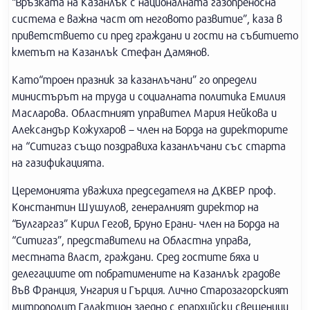
“Връзката на Казанлък с националната газопреносна
система е важна част от неговото развитие”, каза в
приветствието си пред граждани и гости на събитието
кметът на Казанлък Стефан Дамянов.
Като“троен празник за казанлъчани” го определи
министърът на труда и социалната политика Емилия
Масларова. Областният управител Мария Нейкова и
Александър Кожухаров – член на Борда на директорите
на “Ситигаз също поздравиха казанлъчани със старта
на газификацията.
Церемонията уважиха председателя на ДКВЕР проф.
Константин Шушулов, генералният директор на
“Булгаргаз” Кирил Гегов, Бруно Ерани- член на Борда на
“Ситигаз”, представители на Областна управа,
местната власт, граждани. Сред гостите бяха и
делегациите от побратимените на Казанлък градове
във Франция, Унгария и Гърция. Лично Старозагорският
митрополит Галактион заедно с епархийски свещеници