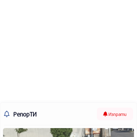
РепорТИ
Изпрати