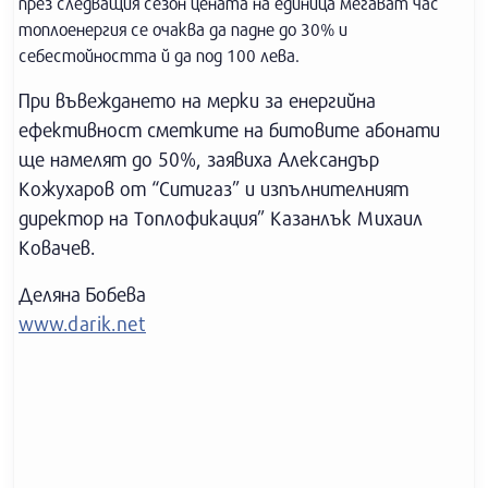
през следващия сезон цената на единица мегават час
топлоенергия се очаква да падне до 30% и
себестойността й да под 100 лева.
При въвеждането на мерки за енергийна
ефективност сметките на битовите абонати
ще намелят до 50%, заявиха Александър
Кожухаров от “Ситигаз” и изпълнителният
директор на Топлофикация” Казанлък Михаил
Ковачев.
Деляна Бобева
www.darik.net