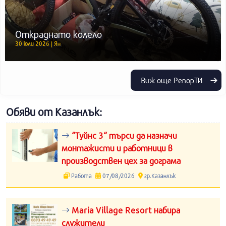
Откраднато колело
30 юли 2026 | Ян
Виж още РепорТИ
Обяви от Казанлък:
“Туйнс 3“ търси да назначи
монтажисти и работници в
производствен цех за дограма
Работа
07/08/2026
гр.Казанлък
Maria Village Resort набира
служители