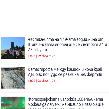
Честванията на 149-ата годишнина от
Шипченската епопея ще се състоят 21 и
22 август
13:03 | 09 август 26
Катастрофа между камион и кола край
Дъбово по чудо се размина без жертви
13:02 | 08 август 26
Фотографската изложба „Светлината
можем да я чуем“ на Ивайло Нягалов ще