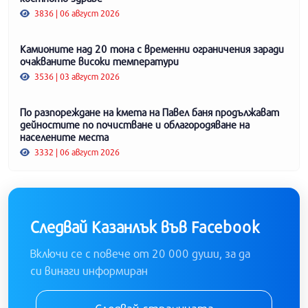
3836 | 06 август 2026
Камионите над 20 тона с временни ограничения заради
очакваните високи температури
3536 | 03 август 2026
По разпореждане на кмета на Павел баня продължават
дейностите по почистване и облагородяване на
населените места
3332 | 06 август 2026
Следвай Казанлък във Facebook
Включи се с повече от 20 000 души, за да
си винаги информиран