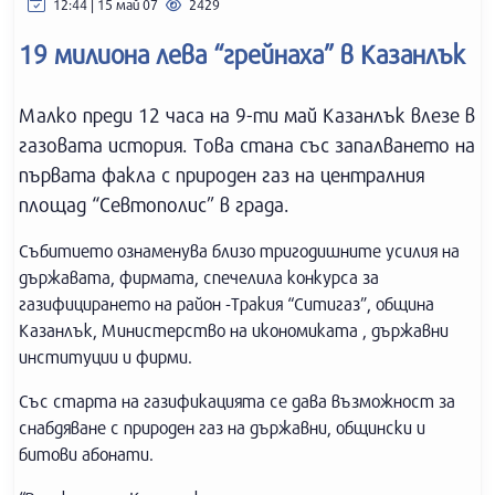
12:44 | 15 май 07
2429
19 милиона лева “грейнаха” в Казанлък
Малко преди 12 часа на 9-ти май Казанлък влезе в
газовата история. Това стана със запалването на
първата факла с природен газ на централния
площад “Севтополис” в града.
Събитието ознаменува близо тригодишните усилия на
държавата, фирмата, спечелила конкурса за
газифицирането на район -Тракия “Ситигаз”, община
Казанлък, Министерство на икономиката , държавни
институции и фирми.
Със старта на газификацията се дава възможност за
снабдяване с природен газ на държавни, общински и
битови абонати.