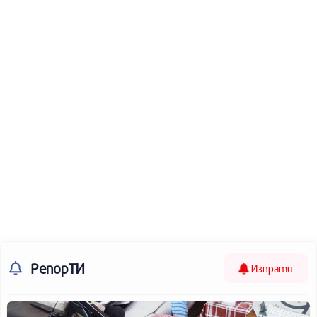
РепорТИ
Изпрати