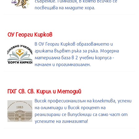
съвремие. Гимназия, в която всичко се
посвещава на младите хора.
ОУ Георги Кирков
В ОУ Георги Кирков образованието и
грижата вървят ръка за ръка. Модерна
материална база в 2 учебни корпуса -
начален и прогимназиален.
ПХГ Св. Св. Кирил и Методий
Висок професионализъм на колектива, успехи
на олимпиади и висок процент на
реализирали се випускници са само част от
успехите на гимназията!