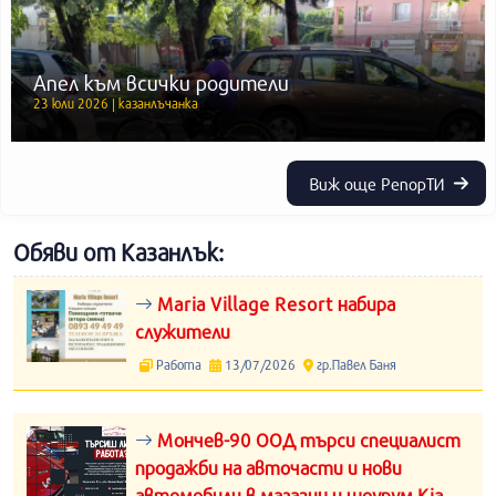
Апел към всички родители
23 юли 2026 | казанлъчанка
Виж още РепорТИ
Обяви от Казанлък:
Maria Village Resort набира
служители
Работа
13/07/2026
гр.Павел Баня
Мончев-90 ООД търси специалист
продажби на авточасти и нови
автомобили в магазин и шоурум Kia