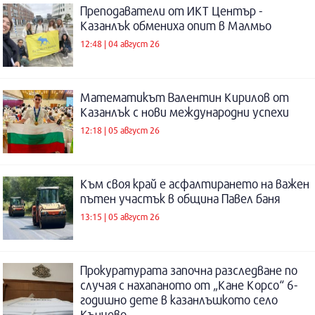
Преподаватели от ИКТ Център -
Казанлък обмениха опит в Малмьо
12:48 | 04 август 26
Математикът Валентин Кирилов от
Казанлък с нови международни успехи
12:18 | 05 август 26
Към своя край е асфалтирането на важен
пътен участък в община Павел баня
13:15 | 05 август 26
Прокуратурата започна разследване по
случая с нахапаното от „Кане Корсо“ 6-
годишно дете в казанлъшкото село
Кънчево