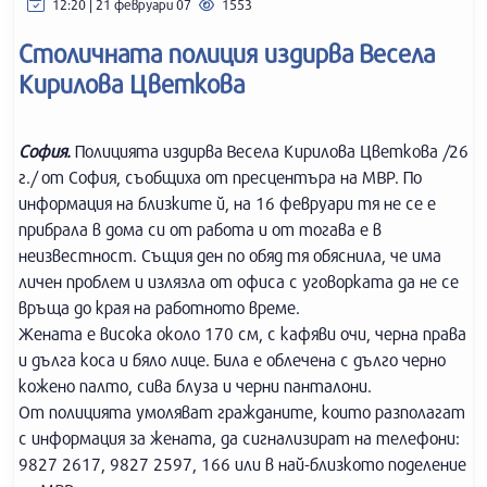
12:20 | 21 февруари 07
1553
Столичната полиция издирва Весела
Кирилова Цветкова
София.
Полицията издирва Весела Кирилова Цветкова /26
г./ от София, съобщиха от пресцентъра на МВР. По
информация на близките й, на 16 февруари тя не се е
прибрала в дома си от работа и от тогава е в
неизвестност. Същия ден по обяд тя обяснила, че има
личен проблем и излязла от офиса с уговорката да не се
връща до края на работното време.
Жената е висока около 170 см, с кафяви очи, черна права
и дълга коса и бяло лице. Била е облечена с дълго черно
кожено палто, сива блуза и черни панталони.
От полицията умоляват гражданите, които разполагат
с информация за жената, да сигнализират на телефони:
9827 2617, 9827 2597, 166 или в най-близкото поделение