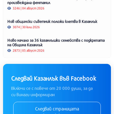
произвеждала фентанил
3246 | 04 август 2026
Нов общински съветник положи клетва в Казанлък
3074 | 30 юли 2026
Ново начало за 36 казанлъшки семейства с подкрепата
на Община Казанлък
2873 | 05 август 2026
Следвай Казанлък във Facebook
Включи се с повече от 20 000 души, за да
си винаги информиран
Следвай страницата