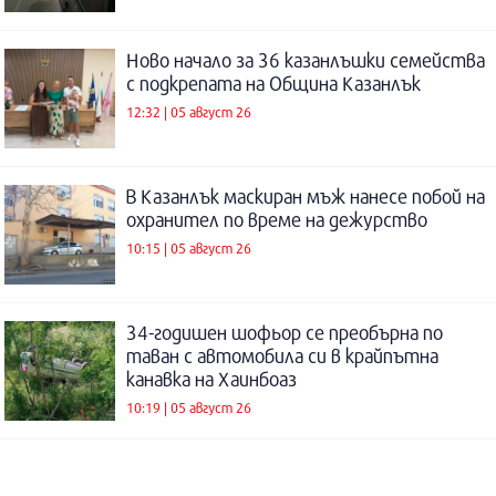
Ново начало за 36 казанлъшки семейства
с подкрепата на Община Казанлък
12:32 | 05 август 26
В Казанлък маскиран мъж нанесе побой на
охранител по време на дежурство
10:15 | 05 август 26
34-годишен шофьор се преобърна по
таван с автомобила си в крайпътна
канавка на Хаинбоаз
10:19 | 05 август 26