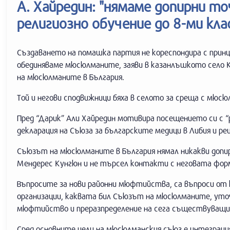
А. Хайредин: "нямаме допирни т
религиозно обучение до 8-ми клас
Създаването на помашка партия не кореспондира с принци
обединяваме мюсюлманите, заяви в казанлъшкото село К
на мюсюлманите в България.
Той и негови сподвижници бяха в селото за среща с мюсю
Пред “Дарик” Али Хайредин мотивира посещението си с
декларация на Съюза за българските медици в Либия и ре
Съюзът на мюсюлманите в България нямал никакви допир
Мендерес Кунгюн и не търсел контакти с неговата форм
Въпросите за нови районни мюфтийства, са въпроси от
организации, каквата бил Съюзът на мюсюлманите, уто
мюфтийство и преразпределение на сега съществуващ
Сред основните цели на мюсюлманския съюз е интеграци