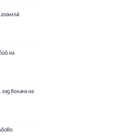
Казанлък
бой на
 зад волана на
ъбово