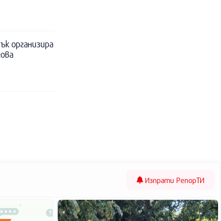
ък организира
гова
Изпрати
РепорТИ