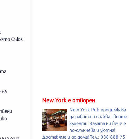
а
 лято Съюз
ата
 на
New York е отворен
New York Pub продължава
твени
да работи и очаква своите
шко
клиенти! Залата ни вече е
по-слънчева и уютна!
Доставяме и до дома! Тел.: 088 888 75
мало още