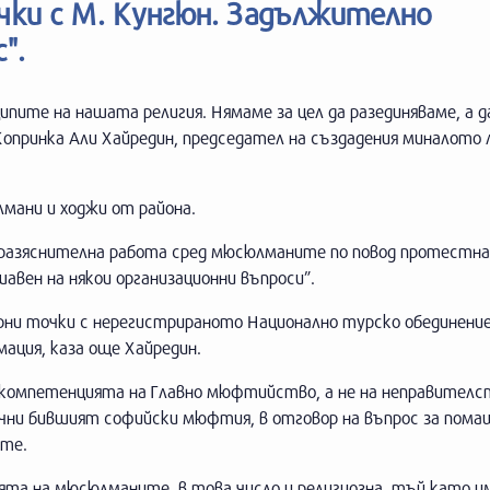
очки с М. Кунгюн. Задължително
".
пите на нашата религия. Нямаме за цел да разединяваме, а д
опринка Али Хайредин, председател на създадения миналото
лмани и ходжи от района.
 “разяснителна работа сред мюсюлманите по повод протестн
шавен на някои организационни въпроси”.
ни точки с нерегистрираното Национално турско обединение
ация, каза още Хайредин.
 компетенцията на Главно мюфтийство, а не на неправителс
чни бившият софийски мюфтия, в отговор на въпрос за пома
ите.
ята на мюсюлманите, в това число и религиозна, тъй като и