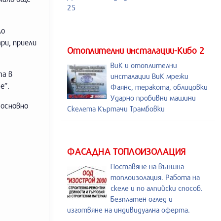
25
ло
ри, приели
Отоплителни инсталации-Кибо 2
ВиК и отоплителни
та в
инсталации ВиК мрежи
е”.
Фаянс, теракота, облицовки
Ударно пробивни машини
 основно
Скелета Къртачи Трамбовки
ФАСАДНА ТОПЛОИЗОЛАЦИЯ
Поставяне на външна
топлоизолация. Работа на
скеле и по алпийски способ.
Безплатен оглед и
изготвяне на индивидуална оферта.