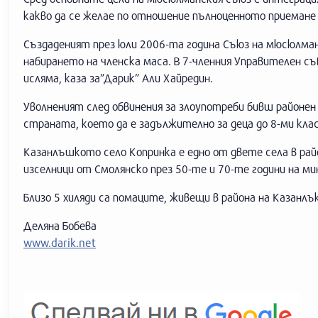
какво да се желае по отношение пълноценното приеман
Създаденият през юли 2006-та година Съюз на мюсюлман
набирането на членска маса. В 7-членния Управителен с
исляма, каза за”Дарик” Али Хайредин.
Уволненият след обвинения за злоупотреби бивш районен
страната, което да е задължително за деца до 8-ми кл
Казанлъшкото село Копринка е едно от двете села в райо
изселници от Смолянско през 50-те и 70-те години на ми
Близо 5 хиляди са помаците, живещи в района на Казанлък
Деляна Бобева
www.darik.net