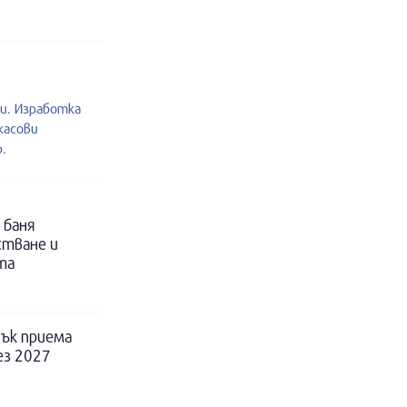
и. Изработка
касови
.
 баня
стване и
та
ък приема
ез 2027