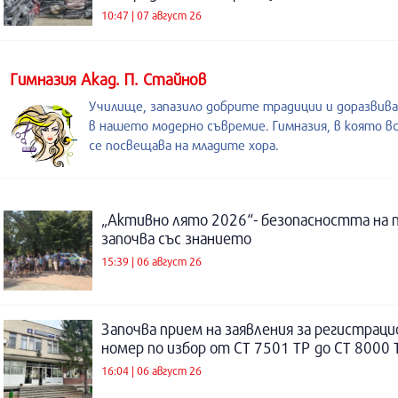
10:47 | 07 август 26
Гимназия Акад. П. Стайнов
Училище, запазило добрите традиции и доразвив
в нашето модерно съвремие. Гимназия, в която в
се посвещава на младите хора.
„Активно лято 2026“- безопасността на 
започва със знанието
15:39 | 06 август 26
Започва прием на заявления за регистраци
номер по избор от СТ 7501 ТР до СТ 8000 
16:04 | 06 август 26