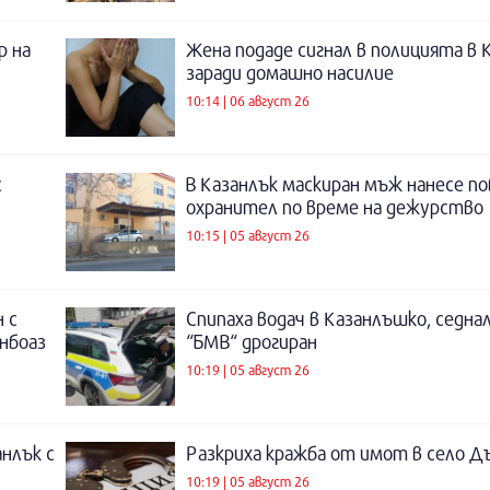
р на
Жена подаде сигнал в полицията в 
заради домашно насилие
10:14 | 06 август 26
с
В Казанлък маскиран мъж нанесе по
охранител по време на дежурство
10:15 | 05 август 26
 с
Спипаха водач в Казанлъшко, седнал
инбоаз
“БМВ“ дрогиран
10:19 | 05 август 26
нлък с
Разкриха кражба от имот в село Д
10:19 | 05 август 26