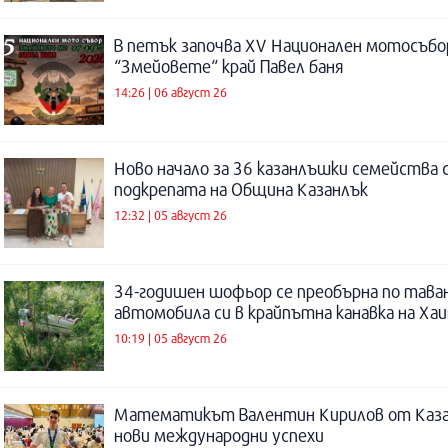
В петък започва XV Национален мотосъбо
“Змейовете“ край Павел баня
14:26 | 06 август 26
Ново начало за 36 казанлъшки семейства 
подкрепата на Община Казанлък
12:32 | 05 август 26
34-годишен шофьор се преобърна по таван
автомобила си в крайпътна канавка на Ха
10:19 | 05 август 26
Математикът Валентин Кирилов от Каза
нови международни успехи