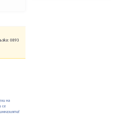
ъзка: 0893
ехи на
и се
гимназията!