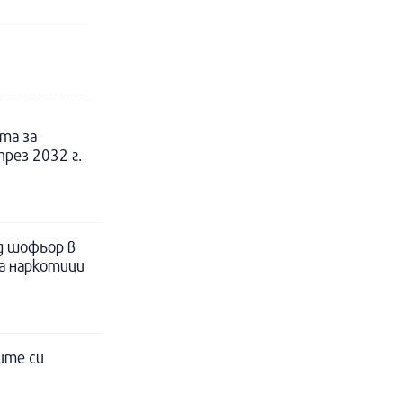
та за
рез 2032 г.
д шофьор в
за наркотици
ите си