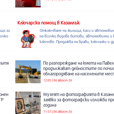
Kлючарска помощ в Казанлък
ащо ги
Отключване на жилища, каси и автомобил
сичко
на всички видове битови, автомобилни и 
ключове. Продажба на брави, ключалки и др
пътя
По разпореждане на кмета на Павел
продължават дейностите по почи
облагородяване на населените мес
12:05 | 06 август 26
онен
Музеят на фотографията в Казанл
ТР
заявки за фотографски изложби пр
година
11:57 | 06 август 26