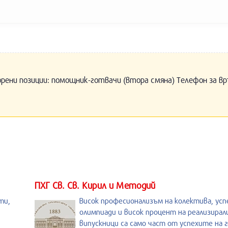
орени позиции: помощник-готвачи (втора смяна) Телефон за вр
ПХГ Св. Св. Кирил и Методий
ти,
Висок професионализъм на колектива, усп
олимпиади и висок процент на реализирал
випускници са само част от успехите на 