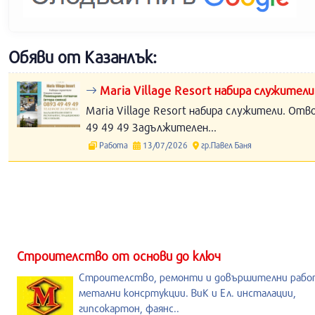
Обяви от Казанлък:
Maria Village Resort набира служители
Maria Village Resort набира служители. Отв
49 49 49 Задължителен...
Работа
13/07/2026
гр.Павел Баня
Строителство от основи до ключ
Строителство, ремонти и довършителни рабо
метални консртукции. ВиК и Ел. инсталации,
гипсокартон, фаянс..