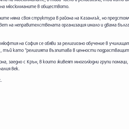
е на мюсюлманите в обществото.
ите няма своя структура в района на Казанлък, но предстоя
ъвет на неправителствената организация имало и двама бълга
 мюфтия на София се обяви за религиозно обучение в училища
ас, тъй като “религията възпитава в ценности подрастващит
на, заедно с Крън, в които живеят многолюдни групи помаци,
налия век.
.