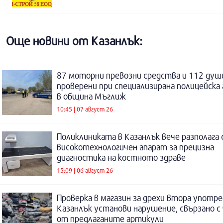
Още новини от Казанлък:
87 моторни превозни средства и 112 душ
проверени при специализирана полицейска 
в община Мъглиж
10:45 | 07 август 26
Поликлиниката в Казанлък вече разполага 
високотехнологичен апарат за прецизна
диагностика на костното здраве
15:09 | 06 август 26
Проверка в магазин за дрехи втора употре
Казанлък установи нарушение, свързано с
от предлаганите артикули