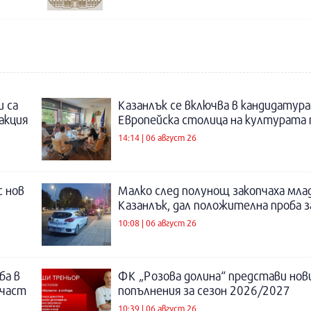
и са
Казанлък се включва в кандидатура
акция
Европейска столица на културата п
14:14 | 06 август 26
с нов
Малко след полунощ закопчаха мла
Казанлък, дал положителна проба 
10:08 | 06 август 26
ба в
ФК „Розова долина“ представи нов
 част
попълнения за сезон 2026/2027
10:39 | 06 август 26