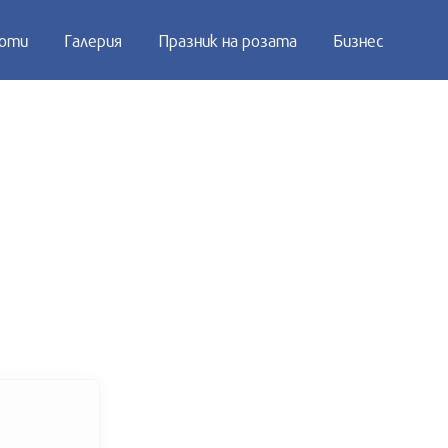
оти
Галерия
Празник на розата
Бизнес