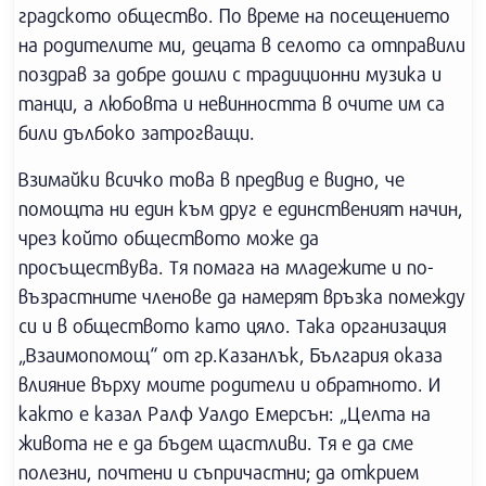
градското общество. По време на посещението
на родителите ми, децата в селото са отправили
поздрав за добре дошли с традиционни музика и
танци, а любовта и невинността в очите им са
били дълбоко затрогващи.
Взимайки всичко това в предвид е видно, че
помощта ни един към друг е единственият начин,
чрез който обществото може да
просъществува. Тя помага на младежите и по-
възрастните членове да намерят връзка помежду
си и в обществото като цяло. Така организация
„Взаимопомощ“ от гр.Казанлък, България оказа
влияние върху моите родители и обратното. И
както е казал Ралф Уалдо Емерсън: „Целта на
живота не е да бъдем щастливи. Тя е да сме
полезни, почтени и съпричастни; да открием