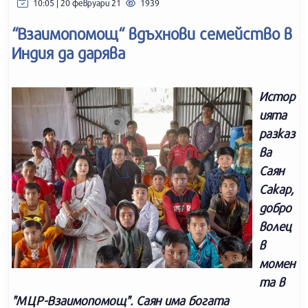
10:05 | 20 февруари 21
1939
“Взаимопомощ“ вдъхнови семейство в
Индия да дарява
Истор
ията
разказ
ва
Саян
Сакар,
добро
волец
в
момен
та в
"МЦР-Взаимопомощ".
Саян има богата