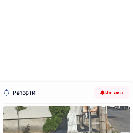
РепорТИ
Изпрати