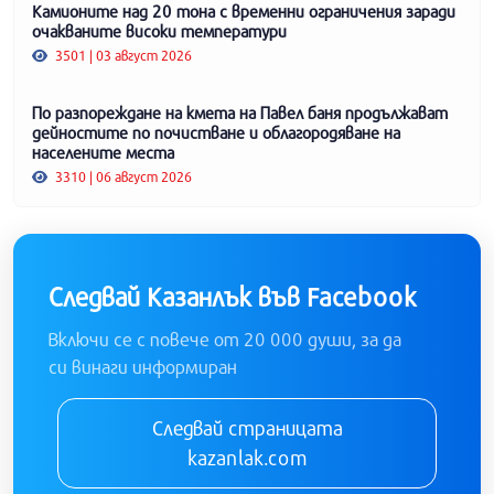
Камионите над 20 тона с временни ограничения заради
очакваните високи температури
3501 | 03 август 2026
По разпореждане на кмета на Павел баня продължават
дейностите по почистване и облагородяване на
населените места
3310 | 06 август 2026
Следвай Казанлък във Facebook
Включи се с повече от 20 000 души, за да
си винаги информиран
Следвай страницата
kazanlak.com