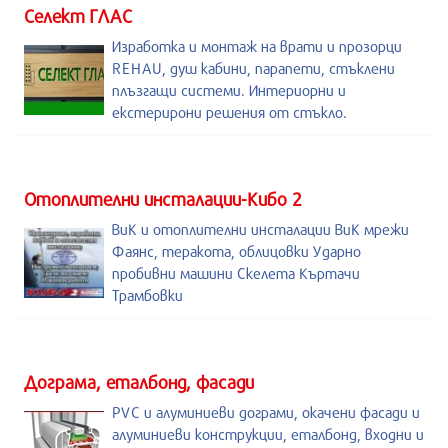
Селект ГЛАС
Изработка и монтаж на врати и прозорци
REHAU, душ кабини, парапети, стъклени
плъзгащи системи. Интериорни и
екстерирони решения от стъкло.
Отоплителни инсталации-Кибо 2
ВиК и отоплителни инсталации ВиК мрежи
Фаянс, теракота, облицовки Ударно
пробивни машини Скелета Къртачи
Трамбовки
Дограма, еталбонд, фасади
PVC и алуминиеви дограми, окачени фасади и
алуминиеви конструкции, еталбонд, входни и