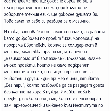
гостоприемство ще докосне сърцето ви, а
състрадателността им, дори когато не
говорите техния език, ще докосне душата ви.
Това само по себе си разбира се е магично.
И така, започвайки от самото начало, аз работя
като доброволец по проект "Взаимопомощ" на
програма Европейски корпус за солидарност в
местна, младежка организация, наречена
„Взаимопомощ“ в гр.Казанлък, България. Имаме
много проекти, които не само подкрепят
местните жители, но също и приютите за
животни и други. Един пример е инициативата
„Без пари“, която позволява да се раздадат дрехи
безплатно на хора в нужда. Имайки това в
предвид, наскоро баща ми, който е пенсиониран
зам. археологически инженер към Института по