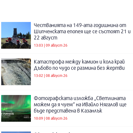
Честванията на 149-ата годишнина от
Шипченската епопея ще се състоят 21 и
22 август
13:03 | 09 август 26
Катастрофа между камион и кола край
Дъбово по чудо се размина без жертви
13:02 | 08 август 26
Фотографската изложба „Светлината
можем да я чуем“ на Ивайло Нягалов ще
бъде представена в Казанлък
10:09 | 08 август 26