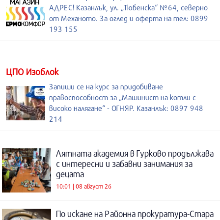
АДРЕС! Казанлък, ул. „Тюбенска“ №64, северно
от Механото. За оглед и оферта на тел: 0899
193 155
ЦПО Изоблок
Запиши се на курс за придобиване
правоспособност за „Машинист на котли с
високо налягане“ - ОГНЯР. Казанлък: 0897 948
214
Лятната академия в Гурково продължава
с интересни и забавни занимания за
децата
10:01 | 08 август 26
По искане на Районна прокуратура-Стара