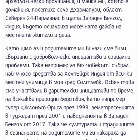
археологически проучвания, и майка ми, която е
домакиня, посетиха село Дхармапури, област
Северен 24-Параганас в щата Западен Бенгол,
Индия, където осигуриха месечната дажба на
местните жители и деца.
Като цяло аз и родителите ми винаги сме били
свързани с доброволчески инициативи и социални
проблеми. Така например аз бях човекът, събрал
най-много средства за ХелпЕйдж Индия от всички
местни училища в моя град Солтлейк. Освен това
сме участвали в дарителски инициативи по време
на всякакви природни бедствия, като например
супер циклонът Ориса през 1999, земетресенията
в Гуджерат през 2001 и наводненията в Западен
Бенгол от 2017. Така че културата и традициите
в съзнанието на родителите ми ги накараха да