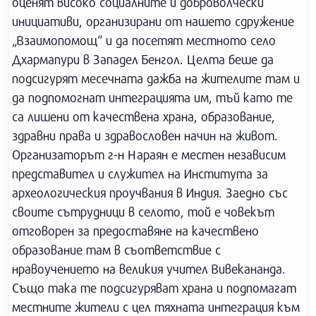
оценят високо социалните и доброволчески
инициативи, организирани от нашето сдружение
„Взаимопомощ“ и да посетят местното село
Дхармапури в Западел Бенгол. Целта беше да
подсигурят месечната дажба на жителите там и
да подпомогнат интеграцията им, тъй като те
са лишени от качествена храна, образование,
здравни права и здравословен начин на живот.
Организаторът г-н Нараян е местен независим
представител и служител на Института за
археологическия проучвания в Индия. Заедно със
своите сътрудници в селото, той е човекът
отговорен за предоставяне на качествено
образование там в съответствие с
нравоучението на великия учител Вивекананда.
Също така те подсигуряват храна и подпомагат
местните жители с цел тяхната интеграция към