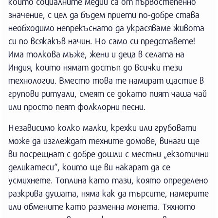
който социалните медии са от първостепенно
значение, с цел да бъдем приети по-добре става
необходимо непрекъснато да украсяваме живота
си по всякакъв начин. Но само си представете!
Има толкова мъже, жени и деца в селата на
Индия, които нямат достъп до всички тези
технологии. Вместо това те намират щастие в
групови ритуали, смеят се докато пият чаша чай
или просто пеят фолклорни песни.
Независимо колко малки, крехки или грубовати
може да изглеждат техните домове, винаги ще
ви посрещнат с добре дошли с местни „екзотични
деликатеси“, които ще ви накарат да се
усмихнете. Топлина като тази, която определено
разкрива душата, няма как да търсите, намерите
или обмените като разменна монета. Тяхното