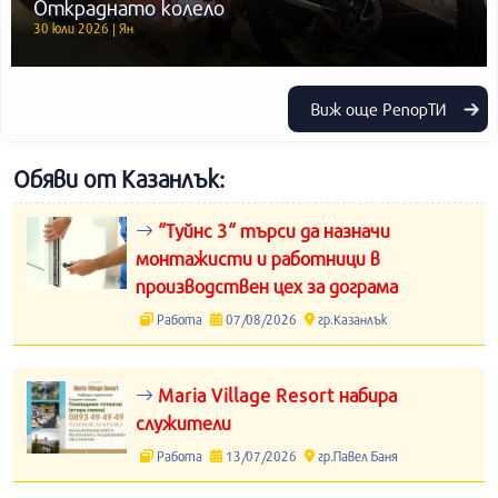
Откраднато колело
30 юли 2026 | Ян
Виж още РепорТИ
Обяви от Казанлък:
“Туйнс 3“ търси да назначи
монтажисти и работници в
производствен цех за дограма
Работа
07/08/2026
гр.Казанлък
Maria Village Resort набира
служители
Работа
13/07/2026
гр.Павел Баня