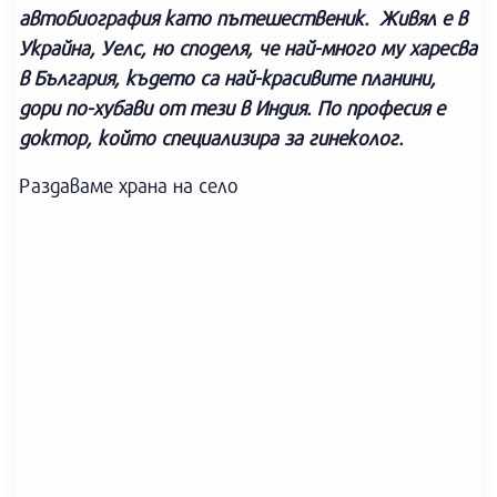
автобиография като пътешественик. Живял е в
Украйна, Уелс, но споделя, че най-много му харесва
в България, където са най-красивите планини,
дори по-хубави от тези в Индия. По професия е
д
октор, който специализира за гинеколог.
Раздаваме храна на село