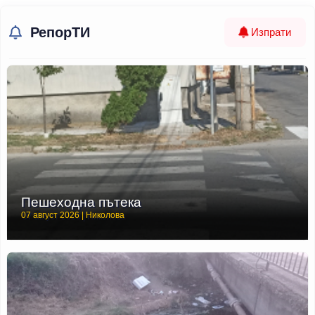
РепорТИ
Изпрати
Пешеходна пътека
07 август 2026 | Николова