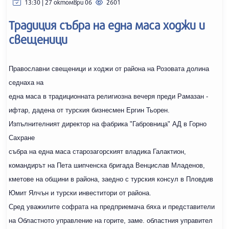
13:30 | 27 октомври 06
2601
Традиция събра на една маса ходжи и
свещеници
Православни свещеници и ходжи от района на Розовата долина
седнаха на
една маса в традиционната религиозна вечеря преди Рамазан -
ифтар, дадена от турския бизнесмен Ергин Тьорен.
Изпълнителният директор на фабрика "Габровница" АД в Горно
Сахране
събра на една маса старозагорският владика Галактион,
командирът на Пета шипченска бригада Венцислав Младенов,
кметове на общини в района, заедно с турския консул в Пловдив
Юмит Ялчън и турски инвеститори от района.
Сред уважилите софрата на предприемача бяха и представители
на Областното управление на горите, заме. областния управител