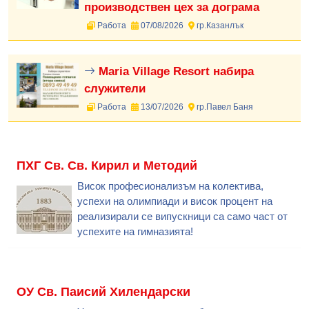
производствен цех за дограма
Работа
07/08/2026
гр.Казанлък
Maria Village Resort набира
служители
Работа
13/07/2026
гр.Павел Баня
ПХГ Св. Св. Кирил и Методий
Висок професионализъм на колектива,
успехи на олимпиади и висок процент на
реализирали се випускници са само част от
успехите на гимназията!
ОУ Св. Паисий Хилендарски