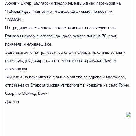
Хюсеин Енгер, български предприемачи, бизнес партньори на
"Габровница", приятели от българската секция на вестник
"ZAMAN".
По традиция всеки заможен мюсюлманин в навечерието на
Рамазан байрам е длъжен да даде вечеря поне на 70 свои
приятели и нуждаещи се.
Задължително на трапезата се слагат фурми, маслини, основни
ястия сладък десерт, салата, характерното рамазан биде и
ляхманджун.
Финалът на вечерята бе с обща молитва за здраве и благослов,
отправени от Старозагорския митрополит и ходжата на село Горно
Сахране Мехмед Вели.
Долина