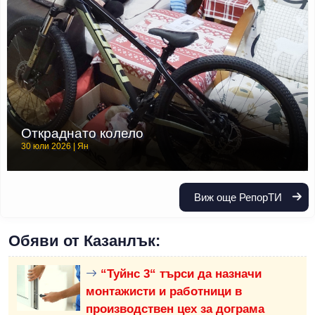
Откраднато колело
30 юли 2026 | Ян
Виж още РепорТИ
Обяви от Казанлък:
“Туйнс 3“ търси да назначи
монтажисти и работници в
производствен цех за дограма