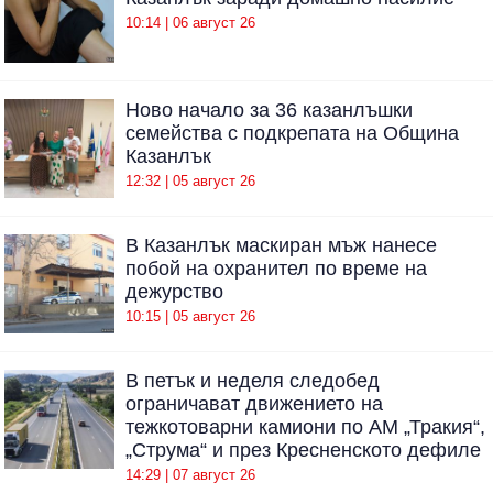
10:14 | 06 август 26
Ново начало за 36 казанлъшки
семейства с подкрепата на Община
Казанлък
12:32 | 05 август 26
В Казанлък маскиран мъж нанесе
побой на охранител по време на
дежурство
10:15 | 05 август 26
В петък и неделя следобед
ограничават движението на
тежкотоварни камиони по АМ „Тракия“,
„Струма“ и през Кресненското дефиле
14:29 | 07 август 26