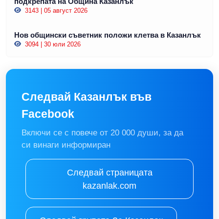
подкрепата на Община Казанлък
3143 | 05 август 2026
Нов общински съветник положи клетва в Казанлък
3094 | 30 юли 2026
Следвай Казанлък във
Facebook
Включи се с повече от 20 000 души, за да
си винаги информиран
Следвай страницата
kazanlak.com