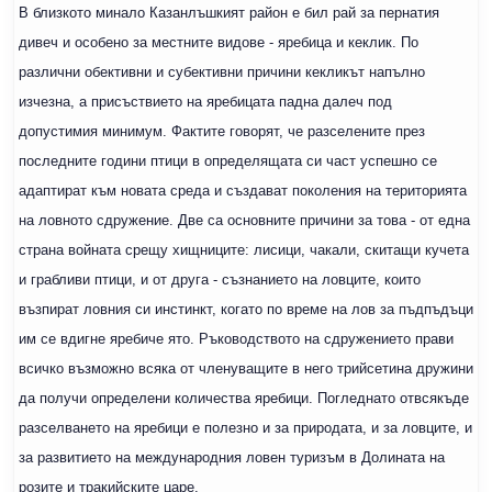
В близкото минало Казанлъшкият район е бил рай за пернатия
дивеч и особено за местните видове - яребица и кеклик. По
различни обективни и субективни причини кекликът напълно
изчезна, а присъствието на яребицата падна далеч под
допустимия минимум. Фактите говорят, че разселените през
последните години птици в определящата си част успешно се
адаптират към новата среда и създават поколения на територията
на ловното сдружение. Две са основните причини за това - от една
страна войната срещу хищниците: лисици, чакали, скитащи кучета
и грабливи птици, и от друга - съзнанието на ловците, които
възпират ловния си инстинкт, когато по време на лов за пъдпъдъци
им се вдигне яребиче ято. Ръководството на сдружението прави
всичко възможно всяка от членуващите в него трийсетина дружини
да получи определени количества яребици. Погледнато отвсякъде
разселването на яребици е полезно и за природата, и за ловците, и
за развитието на международния ловен туризъм в Долината на
розите и тракийските царе.