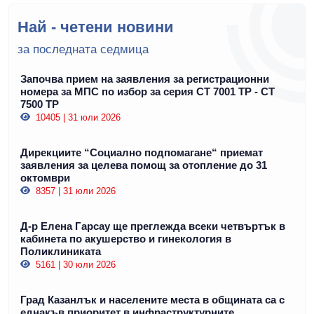
Най - четени новини
за последната седмица
Започва прием на заявления за регистрационни
номера за МПС по избор за серия СТ 7001 ТР - СТ
7500 ТР
10405 | 31 юли 2026
Дирекциите “Социално подпомагане“ приемат
заявления за целева помощ за отопление до 31
октомври
8357 | 31 юли 2026
Д-р Елена Гарсау ще преглежда всеки четвъртък в
кабинета по акушерство и гинекология в
Поликлиниката
5161 | 30 юли 2026
Град Казанлък и населените места в общината са с
еднакъв приоритет в инфраструктурните