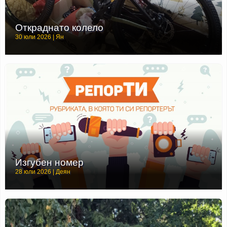
Откраднато колело
30 юли 2026 | Ян
Изгубен номер
28 юли 2026 | Деян