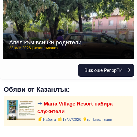
Апел към всички родители
23 юли 2026 | казанлъчанка
Виж още РепорТИ
Обяви от Казанлък:
Maria Village Resort набира
служители
Работа
13/07/2026
гр.Павел Баня