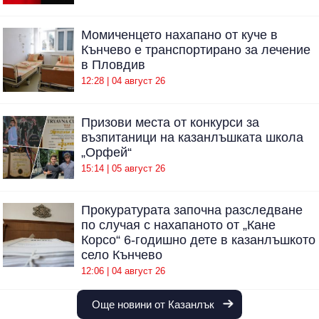
Момиченцето нахапано от куче в
Кънчево е транспортирано за лечение
в Пловдив
12:28 | 04 август 26
Призови места от конкурси за
възпитаници на казанлъшката школа
„Орфей“
15:14 | 05 август 26
Прокуратурата започна разследване
по случая с нахапаното от „Кане
Корсо“ 6-годишно дете в казанлъшкото
село Кънчево
12:06 | 04 август 26
Още новини от Казанлък