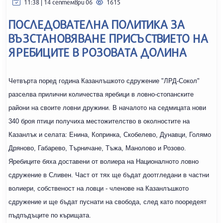
11:38 | 14 септември 06
1615
ПОСЛЕДОВАТЕЛНА ПОЛИТИКА ЗА
ВЪЗСТАНОВЯВАНЕ ПРИСЪСТВИЕТО НА
ЯРЕБИЦИТЕ В РОЗОВАТА ДОЛИНА
Четвърта поред година Казанлъшкото сдружение "ЛРД-Сокол"
разселва прилични количества яребици в ловно-стопанските
райони на своите ловни дружини. В началото на седмицата нови
340 броя птици получиха местожителство в околностите на
Казанлък и селата: Енина, Копринка, Скобелево, Дунавци, Голямо
Дряново, Габарево, Търничане, Тъжа, Манолово и Розово.
Яребиците бяха доставени от волиера на Националното ловно
сдружение в Сливен. Част от тях ще бъдат доотгледани в частни
волиери, собственост на ловци - членове на Казанлъшкото
сдружение и ще бъдат пуснати на свобода, след като пооредеят
пъдпъдъците по кърищата.