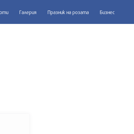
оти
Галерия
Празник на розата
Бизнес