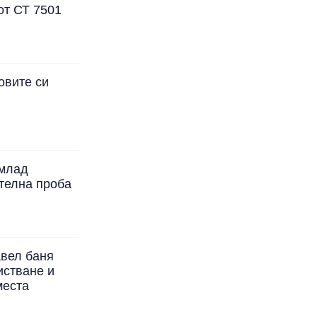
от СТ 7501
овите си
 млад
телна проба
авел баня
истване и
места