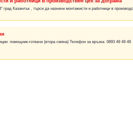
сти и работници в производствен цех за дограма
 град Казанлък , търси да назначи монтажисти и работници в производс
ли
иции: помощник-готвачи (втора смяна) Телефон за връзка: 0893 49 49 49