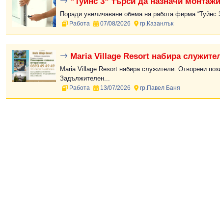
“Туйнс 3“ търси да назначи монтажи
Поради увеличаване обема на работа фирма “Туйнс 3“
Работа
07/08/2026
гр.Казанлък
Maria Village Resort набира служите
Maria Village Resort набира служители. Отворени поз
Задължителен...
Работа
13/07/2026
гр.Павел Баня