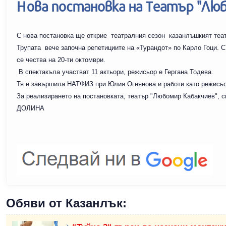
Нова постановка на Театър "Лю
С нова постановка ще открие театралния сезон казанлъшкият теа
Трупата вече започна репетициите на «Турандот» по Карло Гоци. С
се чества на 20-ти октомври.
В спектакъла участват 11 актьори, режисьор е Гергана Тодева.
Тя е завършила НАТФИЗ при Юлия Огнянова и работи като режисьо
За реализирането на постановката, театър "Любомир Кабакчиев", с
ДОЛИНА
Обяви от Казанлък: