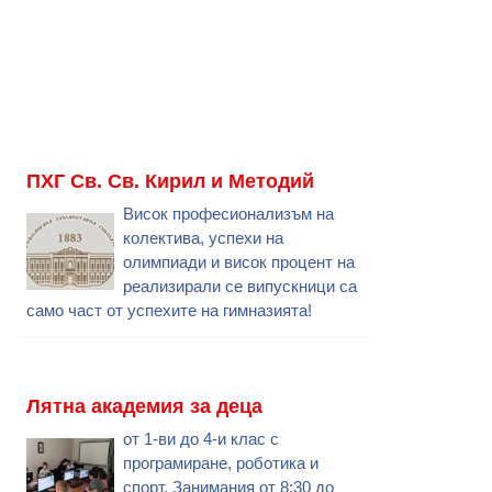
ПХГ Св. Св. Кирил и Методий
Висок професионализъм на
колектива, успехи на
олимпиади и висок процент на
реализирали се випускници са
само част от успехите на гимназията!
Лятна академия за деца
от 1-ви до 4-и клас с
програмиране, роботика и
спорт. Занимания от 8:30 до