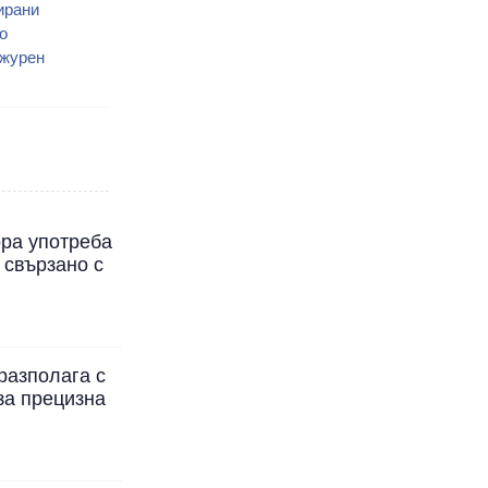
ирани
о
ежурен
ора употреба
 свързано с
разполага с
за прецизна