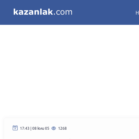
Н
17:43 | 08 юли 05
1268