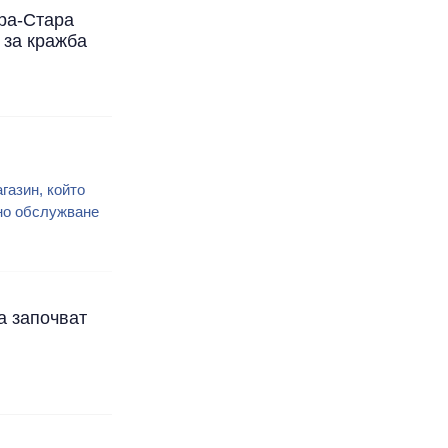
ра-Стара
 за кражба
газин, който
но обслужване
а започват