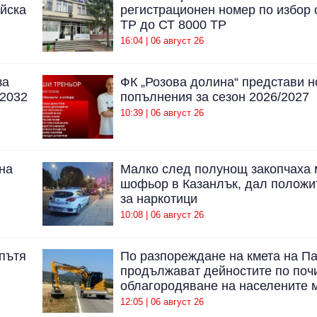
йска
регистрационен номер по избор 
ТР до СТ 8000 ТР
16:04 | 06 август 26
за
ФК „Розова долина“ представи н
 2032
попълнения за сезон 2026/2027
10:39 | 06 август 26
на
Малко след полунощ закопчаха
шофьор в Казанлък, дал положи
за наркотици
10:08 | 06 август 26
 пътя
По разпореждане на кмета на П
продължават дейностите по поч
облагородяване на населените 
12:05 | 06 август 26