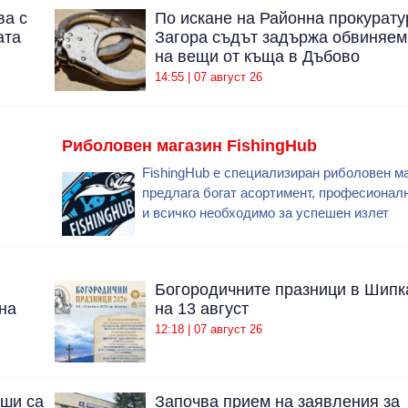
ва с
По искане на Районна прокурату
ата
Загора съдът задържа обвиняем
на вещи от къща в Дъбово
14:55 | 07 август 26
Риболовен магазин FishingHub
FishingHub е специализиран риболовен ма
предлага богат асортимент, професионал
и всичко необходимо за успешен излет
Богородичните празници в Шипк
на
на 13 август
12:18 | 07 август 26
уши са
Започва прием на заявления за