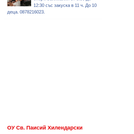
12:30 със закуска в 11 ч. До 10
деца. 0878216023.
ОУ Св. Паисий Хилендарски