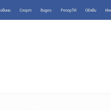
овини
Спорт
Видео
РепорТИ
Обяви
Им