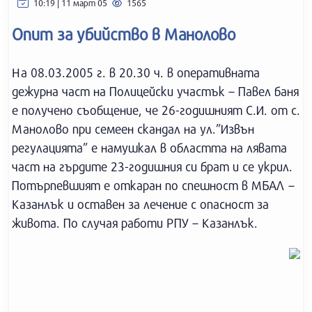
10:19 | 11 март 05
1565
Опит за убийство в Манолово
На 08.03.2005 г. в 20.30 ч. в оперативната
дежурна част на Полицейски участък – Павел баня
е получено съобщение, че 26-годишният С.И. от с.
Манолово при семеен скандал на ул.”Извън
регулацията” е намушкал в областта на лявата
част на гърдите 23-годишния си брат и се укрил.
Потърпевшият е откаран по спешност в МБАЛ –
Казанлък и оставен за лечение с опасност за
живота. По случая работи РПУ – Казанлък.