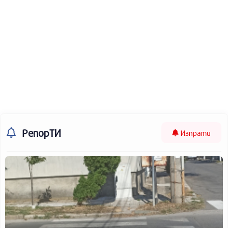
РепорТИ
Изпрати