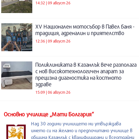
14:32 | 09 август 26
XV Национален мотосъбор в Павел баня -
традиция, адреналин и приятелство
12:36 | 09 август 26
Поликлиниката в Казанлък вече разполага
с нов високотехнологичен апарат за
прецизна диагностика на костното
здраве
15:09 | 06 август 26
Основно училище „Мати Болгария“
Над 30 години училището ни утвърждава
името си на желано и предпочитано училище в
община Казанлък с квалифицирани и всеотдайни