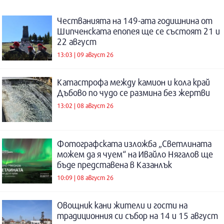
Честванията на 149-ата годишнина от
Шипченската епопея ще се състоят 21 и
22 август
13:03 | 09 август 26
Катастрофа между камион и кола край
Дъбово по чудо се размина без жертви
13:02 | 08 август 26
Фотографската изложба „Светлината
можем да я чуем“ на Ивайло Нягалов ще
бъде представена в Казанлък
10:09 | 08 август 26
Овощник кани жители и гости на
традиционния си събор на 14 и 15 август