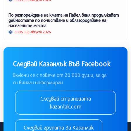
По разпореждане на кмета на Павел баня продължават
дейностите по почистване и облагородяване на
населените места
3386 | 06 август 2026
Следвай Казанлък във Facebook
Включи се с повече от 20 000 души, за да
си винаги информиран
Следвай страницата
kazanlak.com
Следвай групата За Казанлак