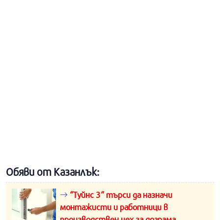
Обяви от Казанлък:
“Туйнс 3“ търси да назначи
монтажисти и работници в
производствен цех за дограма