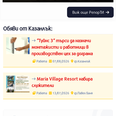
Виж още РепорТИ
Обяви от Казанлък:
“Туйнс 3“ търси да назначи
монтажисти и работници в
производствен цех за дограма
Работа
07/08/2026
гр.Казанлък
Maria Village Resort набира
служители
Работа
13/07/2026
гр.Павел Баня