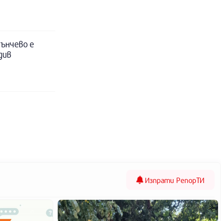
ънчево е
див
Изпрати
РепорТИ