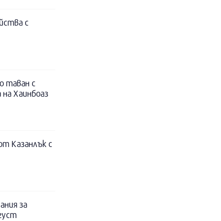
йства с
о таван с
 на Хаинбоаз
т Казанлък с
ания за
вгуст