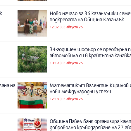
к
Ново начало за 36 казанлъшки семе
подкрепата на Община Казанлък
12:32 | 05 август 26
34-годишен шофьор се преобърна п
автомобила си в крайпътна канавка
10:19 | 05 август 26
лана на
Математикът Валентин Кирилов о
нови международни успехи
12:18 | 05 август 26
Община Павел баня организира камп
доброволно кръводаряване на 27 а