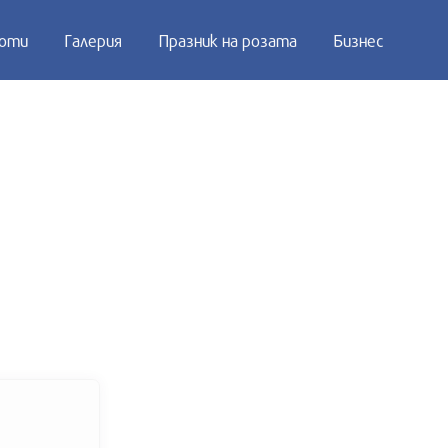
оти
Галерия
Празник на розата
Бизнес