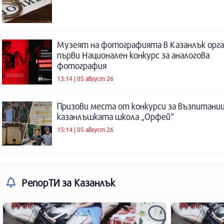
Музеят на фотографията в Казанлък орга
първи Национален конкурс за аналогова
фотография
13:14 | 05 август 26
Призови места от конкурси за възпитаниц
казанлъшката школа „Орфей“
15:14 | 05 август 26
РепорТИ
за Казанлък