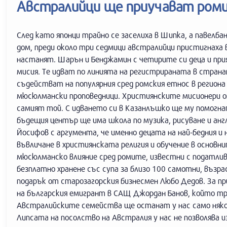
Австралийци ще приучават роми
След като японци трайно се заселиха в Шипка, а павелб
дом, преди около три седмици австралийци пристигнаха 
настанят. Шарън и Бенджамин с четирите си деца и пр
мисия. Те идват по линията на регистрираната в страна
съдействат на популярния сред ромския етнос в регион
мюсюлмански проповедници. Християнските мисионери о
самият той. С идването си в Казанлъшко ще му помогнат
бъдещия център ще има школа по музика, рисуване и анг
Йосифов с аргумента, че именно децата на най-бедния и
въвличане в християнската религия и обучение в осно
мюсюлманско влияние сред ромите, известни с податлив
безплатно хранене със супа за близо 100 самотни, възр
подарък от старозагорския бизнесмен Любо Дедов. За 
на българския емигрант в САЩ Джордан Банов, който т
Австралийските семейства ще останат у нас само някол
Липсата на посолство на Австралия у нас не позволява и