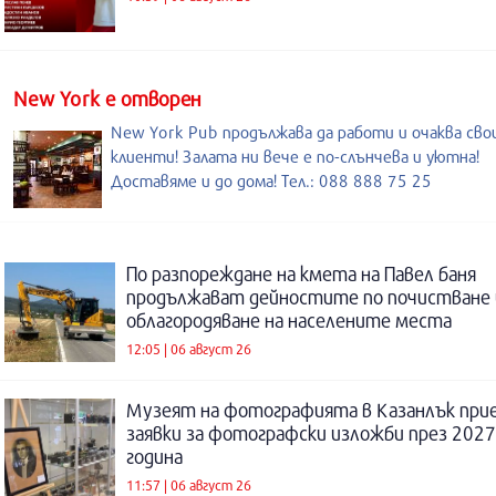
New York е отворен
New York Pub продължава да работи и очаква св
клиенти! Залата ни вече е по-слънчева и уютна!
Доставяме и до дома! Тел.: 088 888 75 25
По разпореждане на кмета на Павел баня
продължават дейностите по почистване 
облагородяване на населените места
12:05 | 06 август 26
Музеят на фотографията в Казанлък при
заявки за фотографски изложби през 2027
година
11:57 | 06 август 26