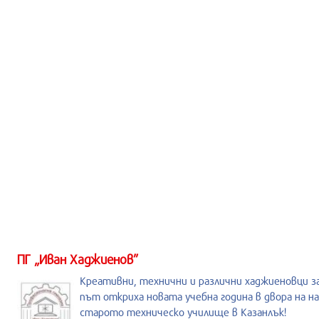
ПГ „Иван Хаджиенов”
Креативни, технични и различни хаджиеновци з
път откриха новата учебна година в двора на на
старото техническо училище в Казанлък!