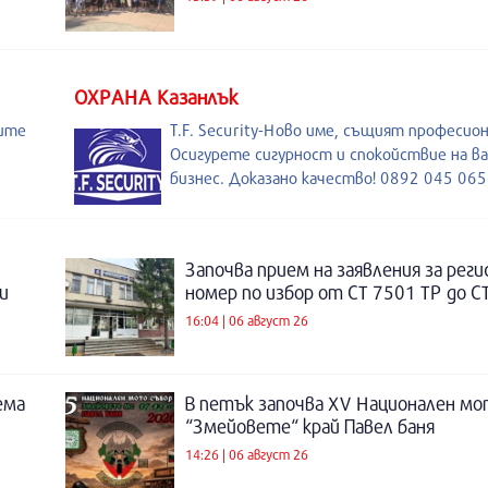
ОХРАНА Казанлък
оите
T.F. Security-Ново име, същият професио
Осигурете сигурност и спокойствие на в
бизнес. Доказано качество! 0892 045 065
Започва прием на заявления за рег
и
номер по избор от СТ 7501 ТР до С
16:04 | 06 август 26
ема
В петък започва XV Национален мо
“Змейовете“ край Павел баня
14:26 | 06 август 26