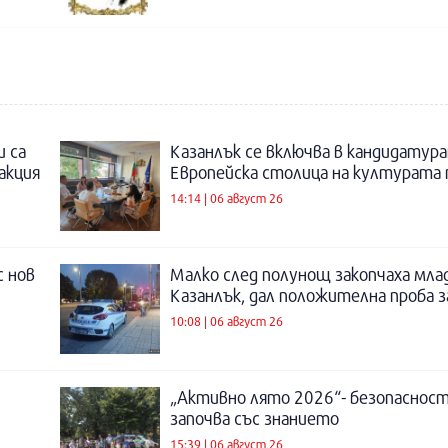
и са
Казанлък се включва в кандидатура
акция
Европейска столица на културата п
14:14 | 06 август 26
с нов
Малко след полунощ закопчаха мла
Казанлък, дал положителна проба 
10:08 | 06 август 26
„Активно лято 2026“- безопаснос
започва със знанието
15:39 | 06 август 26