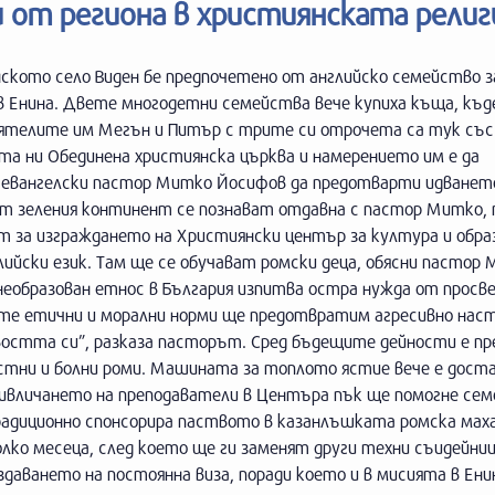
 от региона в християнската религ
анското село Виден бе предпочетено от английско семейство 
в Енина. Двете многодетни семейства вече купиха къща, къд
иятелите им Мегън и Питър с трите си отрочета са тук със
та ни Обединена християнска църква и намерението им е да
а евангелски пастор Митко Йосифов да предотварти идванет
т зеления континент се познават отдавна с пастор Митко,
 за изграждането на Християнски център за култура и образ
лийски език. Там ще се обучават ромски деца, обясни пастор
 необразован етнос в България изпитва остра нужда от просве
вните етични и морални норми ще предотвратим агресивно на
остта си”, разказа пасторът. Сред бъдещите дейности е пр
астни и болни роми. Машината за топлото ястие вече е доста
привличането на преподаватели в Центъра пък ще помогне с
радиционно спонсорира паството в казанлъшката ромска маха
ко месеца, след което ще ги заменят други техни съидейниц
здаването на постоянна виза, поради което и в мисията в Ени