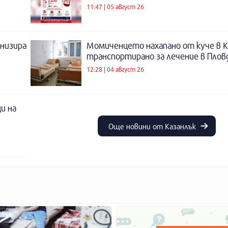
11:47 | 05 август 26
низира
Момиченцето нахапано от куче в К
транспортирано за лечение в Плов
12:28 | 04 август 26
и на
Още новини от Казанлък