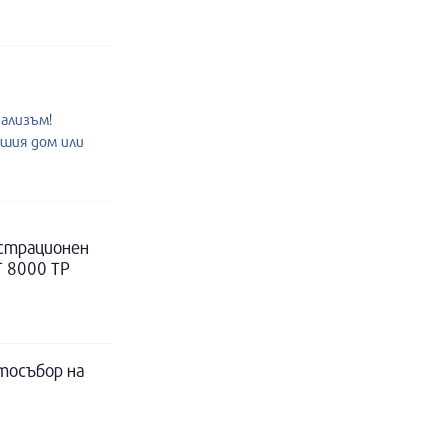
нализъм!
ашия дом или
истрационен
Т 8000 ТР
тосъбор на