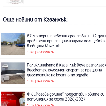
Още новини от Казанлък:
87 моторни превозни средства и 112 душ
проверени при специализирана полицейска 
в община Мъглиж
10:45 | 07 август 26
Поликлиниката в Казанлък вече разполага 
високотехнологичен апарат за прецизна
диагностика на костното здраве
15:09 | 06 август 26
ФК „Розова долина“ представи новите си
попълнения за сезон 2026/2027
10:39 | 06 август 26