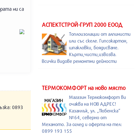
ората ни са
АСПЕКТСТРОЙ-ГРУП 2000 ЕООД
Топлоизолации от алпинисти
или със скеле. Гипсокартон,
шпакловки, боядисване.
Кърти,чисти,извозва.
Всички видове ремонтни дейности
ТЕРМОКОМФОРТ на ново място
Магазин Термокомфорт ви
очаква на НОВ АДРЕС!
ъзка: 0893
Казанлък, ул. „Тюбенска“
№64, северно от
Механото. За оглед и оферта на тел:
0899 193 155