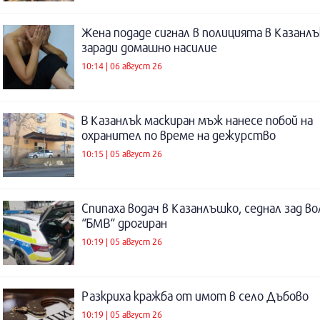
Жена подаде сигнал в полицията в Казанлъ
заради домашно насилие
10:14 | 06 август 26
В Казанлък маскиран мъж нанесе побой на
охранител по време на дежурство
10:15 | 05 август 26
Спипаха водач в Казанлъшко, седнал зад во
“БМВ“ дрогиран
10:19 | 05 август 26
Разкриха кражба от имот в село Дъбово
10:19 | 05 август 26