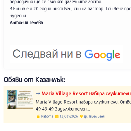
периодично ще се сменят далечните гости.
В Енина е и 20 годишният Бен, син на пастор. Той вече пр
чудесни.
Антония Тенева
Обяви от Казанлък:
Maria Village Resort набира служители
Maria Village Resort набира служители. Отв
49 49 49 Задължителен...
Работа
13/07/2026
гр.Павел Баня