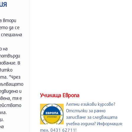
ия
за втори
ето да се
 специална
о на
 потвърди
ование. В
 Митко
та. “Чрез
стъпващото
едвидено и
Училища Европа
вена, тя е
Летни езикови курсове?
емейството
Отстъпки за ранно
ла.
записване за следващата
и.
учебна година? Информация:
на
тел. 0431 62711!