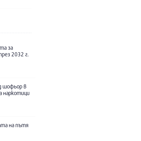
та за
рез 2032 г.
д шофьор в
за наркотици
тта на пътя