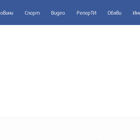
овини
Спорт
Видео
РепорТИ
Обяви
Им