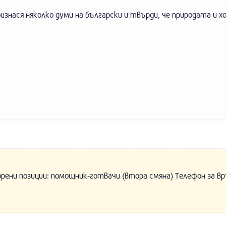
оизнася няколко думи на български и твърди, че природата и х
орени позиции: помощник-готвачи (втора смяна) Телефон за вр