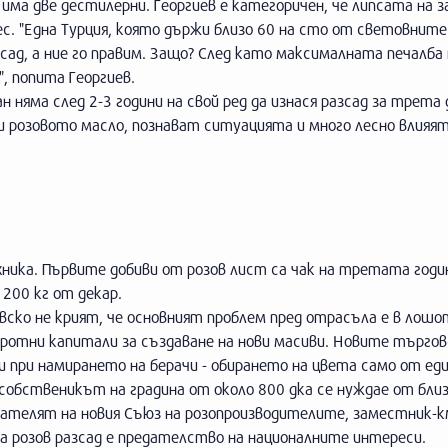
има две дестилерни. Георгиев е категоричен, че липсата на з
с. "Една Турция, която държи близо 60 на сто от световните
зсад, а ние го правим. Защо? След като максималната печалба 
", попита Георгиев.
н няма след 2-3 години на свой ред да изнася разсад за трета
и розовото масло, познават ситуацията и много лесно влияят
хника. Първите добиви от розов лист са чак на третата годи
200 кг от декар.
вско не крият, че основният проблем пред отрасъла е в лошо
ротни капитали за създаване на нови масиви. Новите търгов
и при намирането на берачи - обирането на цвета само от еди
е собственикът на градина от около 800 дка се нуждае от бли
едателят на новия Съюз на розопроизводителите, заместник
а розов разсад е предателство на националните интереси.