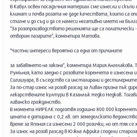
В Кабул освен посадъчния материал сме изнесли и скъпи
климат и почва розата не даде качествата, които са оп
стигне и до съд и да се намеси негативно името на Бълга
"За розопроизводството решенията ще са политически -
отворим пазарите", коментира Матова.
"Частни интереси вероятно са една от причините
за забавянето на закона", коментира Мария Ангелакова. Т
Румъния, като заедно с розовите коренчета е изнесена и
Сигишуара, в съседство са инсталирани и дестилерните,
За по-стар износ на розов разсад за Ливан призна пък 
лекарствените култури в Казанлък Недко Недков. Тогав
ливанско гражданство.
В момента НИРЕЛК подготвя годишно 800 000 коренчета
цената е дотирана с 0,2 лв. от земеделското ведомство.
време за Япония са изнесени 2 000 розички, но от тях се 
За износ на розов разсад в Южна Африка сподели старо