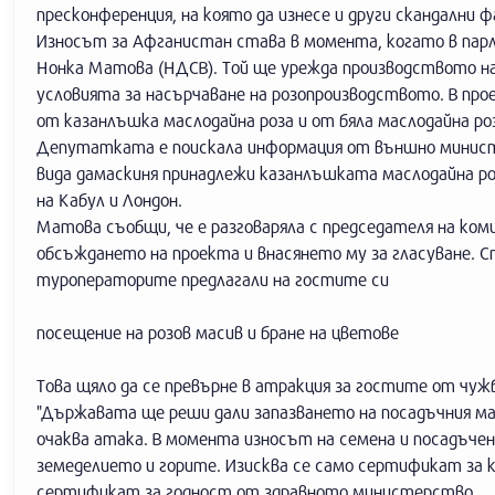
пресконференция, на която да изнесе и други скандални 
Износът за Афганистан става в момента, когато в пар
Нонка Матова (НДСВ). Той ще урежда производството на 
условията за насърчаване на розопроизводството. В про
от казанлъшка маслодайна роза и от бяла маслодайна ро
Депутатката е поискала информация от външно министе
вида дамаскиня принадлежи казанлъшката маслодайна ро
на Кабул и Лондон.
Матова съобщи, че е разговаряла с председателя на ком
обсъждането на проекта и внасянето му за гласуване. С
туроператорите предлагали на гостите си
посещение на розов масив и бране на цветове
Това щяло да се превърне в атракция за гостите от чуж
"Държавата ще реши дали запазването на посадъчния ма
очаква атака. В момента износът на семена и посадъче
земеделието и горите. Изисква се само сертификат за
сертификат за годност от здравното министерство.