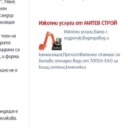
. Тяхно
елен
ксандър
низация
Изкопни услуги от МИТЕВ СТРОЙ
Изкопни услуги,багер с
 член на
хидрочук,водопровод и
трите
цирани са
канализация,Пречиствателни станции за
, и фирма
битови отпадни води от ТОПОЛ-ЕКО за
къщи,хотели,комплекси
шно не е
ндация е
елакова.