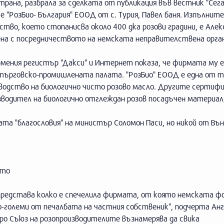
рана, разбрала за сделката от публикация във вестник "Сега"
е "РозБио- България" ЕООД от с. Турия, Павел баня. Изпълнит
тво, което стопанисва около 400 дка розови градини, е Але
ена с посредничеството на немската неправителствена орга
рмения регистър "Дакси" и Интернет показа, че фирмата му е
 търговско-промишлената палата. "РозБио" ЕООД е една от 
зводство на биологично чисто розово масло. Другите сертифи
зводител на биологично отглеждан розов посадъчен материал
ата "благословия" на министър Соломон Паси, но никой от Вън
ото
 представа колко е спечелила фирмата, от която немската фо
по-големи от печалбата на частния собственик", подчерта Анг
ро Съюз на розопроизводителите възнамерява да свика