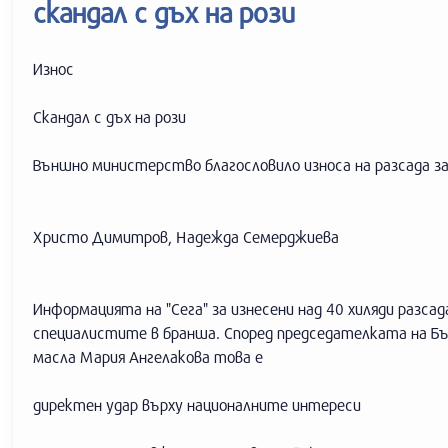
скандал с дъх на рози
Износ
Скандал с дъх на рози
Външно министерство благословило износа на разсада з
Христо Димитров, Надежда Семерджиева
Информацията на "Сега" за изнесени над 40 хиляди разса
специалистите в бранша. Според председателката на Бъ
масла Мария Ангелакова това е
директен удар върху националните интереси