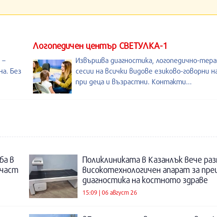
Логопедичен център СВЕТУЛКА-1
 –
Извършва диагностика, логопедично-тер
а. Без
сесии на всички видове езиково-говорни 
при деца и възрастни. Контакти...
ба в
Поликлиниката в Казанлък вече раз
 част
високотехнологичен апарат за пре
диагностика на костното здраве
15:09 | 06 август 26