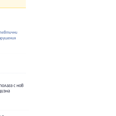
апевтични
нарушения
полага с нов
цизна