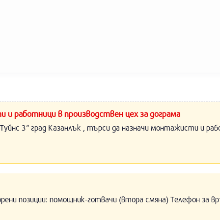
и и работници в производствен цех за дограма
Туйнс 3“ град Казанлък , търси да назначи монтажисти и раб
орени позиции: помощник-готвачи (втора смяна) Телефон за вр