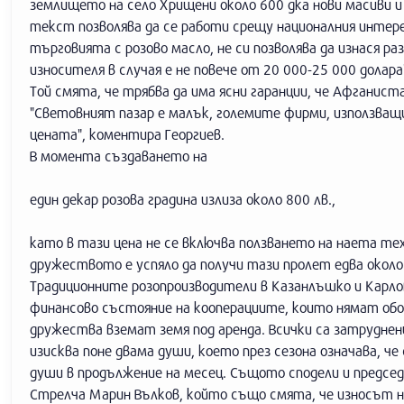
землището на село Хрищени около 600 дка нови масиви и 
текст позволява да се работи срещу националния интере
търговията с розово масло, не си позволява да изнася ра
износителя в случая е не повече от 20 000-25 000 долара
Той смята, че трябва да има ясни гаранции, че Афганиста
"Световният пазар е малък, големите фирми, използващ
цената", коментира Георгиев.
В момента създаването на
един декар розова градина излиза около 800 лв.,
като в тази цена не се включва ползването на наета те
дружеството е успяло да получи тази пролет едва около 
Традиционните розопроизводители в Казанлъшко и Карло
финансово състояние на кооперациите, които нямат обо
дружества вземат земя под аренда. Всички са затруднен
изисква поне двама души, което през сезона означава, ч
души в продължение на месец. Същото сподели и предс
Стрелча Марин Вълков, който също смята, че износът н