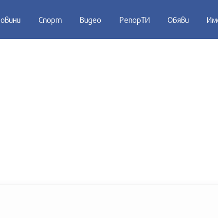
овини
Спорт
Видео
РепорТИ
Обяви
Им