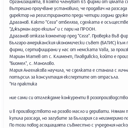
Организацията, в която членуват 65 фирми от цялата ст
вътрешно проучване установило, че продавач на разсада 
директор на регистрираното преди четири години дружес
Драганов. Както "Сега" отбеляза, сделката е осъществ
"Джърман агро екшън" и с пари на ПРООН.
Драганов отказа коментар пред "Сега". Проверка във фи
Българо-американския икономически съвет (БАТИС) към
фирми, сертифицирани у нас от немската Valla, за прои
Мариан Матев от с. Климент, Пловдивско, който е прои
"Биомел", с. Манолово.
Мария Ангелакова научила, че сделката е станала с личн
потърсил за консултация експертите от отрасъла.
"На практика
ние сами си отглеждаме конкуренти в розопроизводств
и в производството на розово масло и деривати. Нямам
купила разсада, но загубите за България са неизмеримо 
По този повод асоциацията съвместно с учредения наско