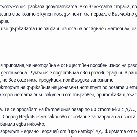
 съоръжения, разказа депутатката. Ако в чуждата страна, пр
исани и за които е купен посадъчният материал, е възможно д
рия.
 или държавата ще забрани износа на посадъчен материал, и
я припомня, че неотдавна е осъществен подобен износ на разс
 дестилерна. Румъния е подготвила свои розови градини в райо
 но все още няма продукция, потвърдиха запознати.
директорът на държавния национален институт по розата и ет
а коренчетата били закупени от търговец, притежаващ бълг
. Те се продават на вътрешния пазар по 60 стотинки с ДДС,
 Според Недков няма законово основание за забрана на износа.
хванали едва няколко.
загорецът Неделчо Георгиев от "Про натюр" АД. Фирмата отг