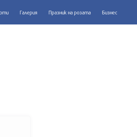
оти
Галерия
Празник на розата
Бизнес