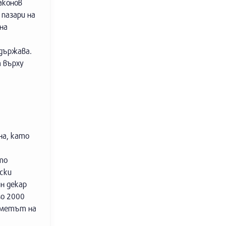
аконов
 пазари на
на
 държава.
 върху
на, като
то
ски
н декар
зо 2000
-кметът на