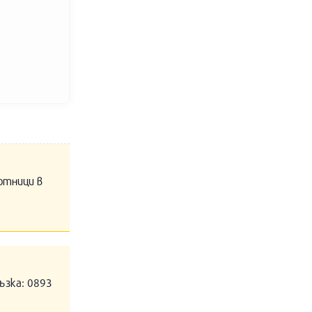
отници в
ъзка: 0893