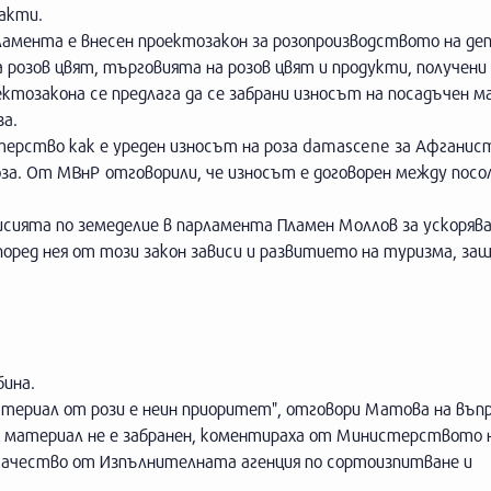
факти.
ламента е внесен проектозакон за розопроизводството на д
розов цвят, търговията на розов цвят и продукти, получени 
ектозакона се предлага да се забрани износът на посадъчен 
за.
рство как е уреден износът на роза damascene за Афганис
за. От МВнР отговорили, че износът е договорен между пос
исията по земеделие в парламента Пламен Моллов за ускорява
поред нея от този закон зависи и развитието на туризма, за
бина.
териал от рози е неин приоритет", отговори Матова на въпр
н материал не е забранен, коментираха от Министерството 
 качество от Изпълнителната агенция по сортоизпитване и