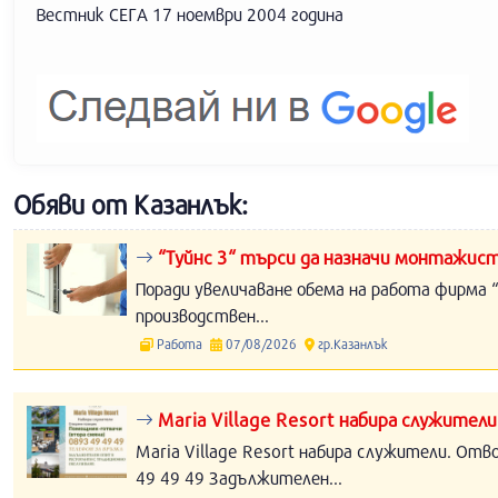
Вестник СЕГА 17 ноември 2004 година
Обяви от Казанлък:
“Туйнс 3“ търси да назначи монтажист
Поради увеличаване обема на работа фирма “
производствен...
Работа
07/08/2026
гр.Казанлък
Maria Village Resort набира служители
Maria Village Resort набира служители. Отв
49 49 49 Задължителен...