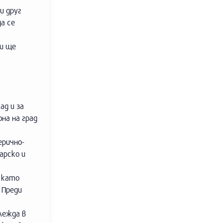
и друг
а се
ли ще
ад и за
на на град
ерично-
арско и
 като
 Преди
лежда в