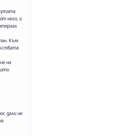
епутата
от него, и
материал
тан. Към
олствата
не на
щото
ос дали не
на