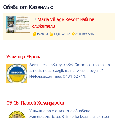
Обяви от Казанлък:
Maria Village Resort набира
служители
Работа
13/07/2026
гр.Павел Баня
Училища Европа
Летни езикови курсове? Отстъпки за ранно
записване за следващата учебна година?
Информация: тел. 0431 62711!
ОУ Св. Паисий Хилендарски
Училището е с напълно обновена
материална база. Във всяка класна стая има