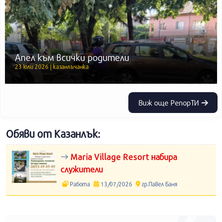
Апел към всички родители
23 юли 2026 | казанлъчанка
Виж още РепорТИ
Обяви от Казанлък:
Maria Village Resort набира
служители
Работа
13/07/2026
гр.Павел Баня