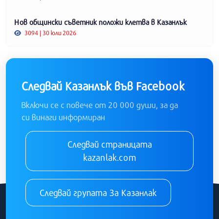
Нов общински съветник положи клетва в Казанлък
3094 | 30 юли 2026
Следвай Казанлък във Facebook
Включи се с повече от 20 000 души, за да
си винаги информиран
Следвай страницата
kazanlak.com
Следвай групата За Казанлак