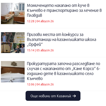
Момиченцето нахапано от куче в
Кънчево е транспортирано за лечение в
Пловдив
12:28 | 04 август 26
Призови места от конкурси за
възпитаници на казанлъшката школа
„Орфей“
15:14 | 05 август 26
Прокуратурата започна разследване по
случая с нахапаното от „Кане Корсо“ 6-
годишно дете в казанлъшкото село
Кънчево
12:06 | 04 август 26
Още новини от Казанлък