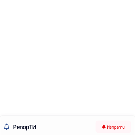
РепорТИ
Изпрати