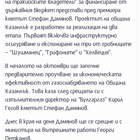
на тракийските владетели” за финансиране от
държавния бюджет представи пред премиера
кметът Стефан Дамянов. Проектът на община
Казанлък е разработен за реализация на два
етапа. Първият включва инфраструктурно
осигуряване и експониране на три от гробниците
– “Шушманец”, “Грифоните” и “Хелвеция”.
В началото на октомври ще започне
предварително проучване за икономическата
ефективност от газоснабдяването на Община
Казанлък. Това каза след срещата си с
изпълнителния директор на “Булгаргаз” Кирил
Гегов кметът Стефан Дамянов.
Днес в края на деня Дамянов ще се срещне и с
министъра на вътрешните работи Георги
Петканов.