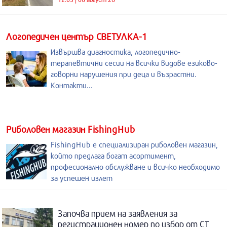
Логопедичен център СВЕТУЛКА-1
Извършва диагностика, логопедично-
терапевтични сесии на всички видове езиково-
говорни нарушения при деца и възрастни.
Контакти...
Риболовен магазин FishingHub
FishingHub е специализиран риболовен магазин,
който предлага богат асортимент,
професионално обслужване и всичко необходимо
за успешен излет
Започва прием на заявления за
регистрационен номер по избор от СТ