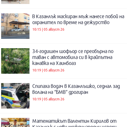
В Казанлък маскиран мъж нанесе побой на
охранител по време на дежурство
10:15 | 05 август 26
34-годишен шофьор се преобърна по
таван с автомобила си в крайпътна
канавка на Хаинбоаз
10:19 | 05 август 26
Спипаха водач в Казанлъшко, седнал зад
волана на “БМВ“ дрогиран
10:19 | 05 август 26
Математикът Валентин Кирилов от
Казанлък с нови международни успехи