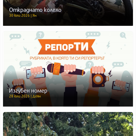
Откраднато колело
30 юли 2026 | Ян
Изгубен номер
28 юли 2026 | Деян