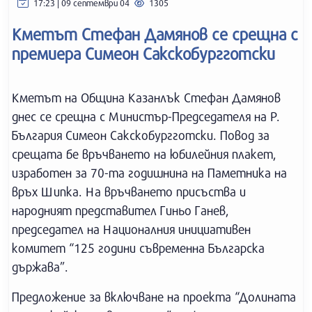
17:23 | 09 септември 04
1305
Кметът Стефан Дамянов се срещна с
премиера Симеон Сакскобургготски
Кметът на Община Казанлък Стефан Дамянов
днес се срещна с Министър-Председателя на Р.
България Симеон Сакскобургготски. Повод за
срещата бе връчването на юбилейния плакет,
изработен за 70-та годишнина на Паметника на
връх Шипка. На връчването присъства и
народният представител Гиньо Ганев,
председател на Националния инициативен
комитет “125 години съвременна Българска
държава”.
Предложение за включване на проекта “Долината