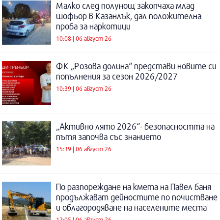
Малко след полунощ закопчаха млад
шофьор в Казанлък, дал положителна
проба за наркотици
10:08 | 06 август 26
ФК „Розова долина“ представи новите си
попълнения за сезон 2026/2027
10:39 | 06 август 26
„Активно лято 2026“- безопасността на
пътя започва със знанието
15:39 | 06 август 26
По разпореждане на кмета на Павел баня
продължават дейностите по почистване
и облагородяване на населените места
12:05 | 06 август 26