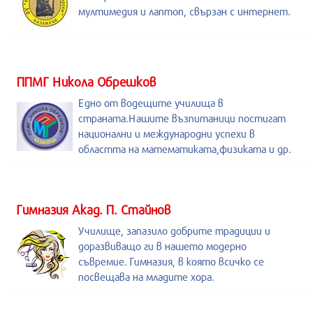
мултимедия и лаптоп, свързан с интернет.
ППМГ Никола Обрешков
Едно от водещите училища в
страната.Нашите възпитаници постигат
национални и международни успехи в
областта на математиката,физиката и др.
Гимназия Акад. П. Стайнов
Училище, запазило добрите традиции и
доразвиващо ги в нашето модерно
съвремие. Гимназия, в която всичко се
посвещава на младите хора.