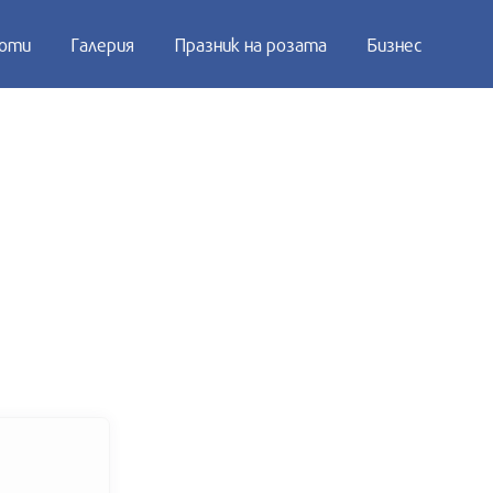
оти
Галерия
Празник на розата
Бизнес