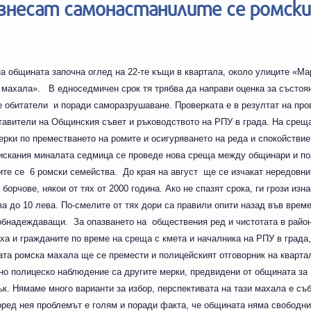
 изнесат самонастанилите се ромски
 общината започна оглед на 22-те къщи в квартала, около улиците «Ма
 махала». В едноседмичен срок тя трябва да направи оценка за състоя
те обитатели и поради саморазрушаване. Проверката е в резултат на пр
авители на Общинския съвет и ръководството на РПУ в града. На среща
рки по преместването на ромите и осигуряването на реда и спокойствие
и искания миналата седмица се проведе нова среща между общинари и по
ите се 6 ромски семейства. До края на август ще се изчакат нередовни
орчове, някои от тях от 2000 година. Ако не спазят срока, ги грози изна
ва до 10 лева. По-смелите от тях дори са правили опити назад във врем
са обнадеждаващи. За опазването на обществения ред и чистотата в рай
ояха и гражданите по време на среща с кмета и началника на РПУ в града
ата ромска махала ще се премести и полицейският отговорник на кварта
но полицеско наблюдение са другите мерки, предвидени от общината за
ък. Нямаме много варианти за избор, перспективата на тази махала е съ
оред нея проблемът е голям и поради факта, че общината няма свободн