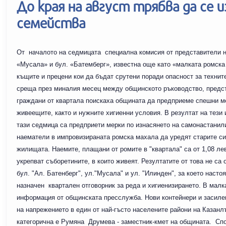
До края на август трябва да се
семейства
От началото на седмицата специална комисия от представители на
«Мусала» и бул. «Батемберг», известна още като «малката ромска
къщите и прецени кои да бъдат срутени поради опасност за техни
среща през миналия месец между общинското ръководство, предст
граждани от квартала поискаха общината да предприеме спешни ме
живеещите, както и нужните хигиенни условия. В резултат на тез
тази седмица са предприети мерки по изнасянето на самонастанил
наематели в импровизираната ромска махала да уредят старите си б
жилищата. Наемите, плащани от ромите в "квартала" са от 1,08 ле
укрепват съборетините, в които живеят. Резултатите от това не 
бул. "Ал. Батенберг", ул."Мусала" и ул. "Илинден", за което наст
назначен квартален отговорник за реда и хигиенизирането. В малк
информация от общинската пресслужба. Нови контейнери и засиле
на напрежението в един от най-гъсто населените райони на Казанл
категорична е Румяна Друмева - заместник-кмет на общината. Сп