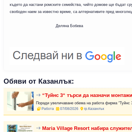
където да настани ромските семейства, чийто домове ще бъдат сру
свободен наем за известно време, са алтернативите пред многол
Деляна Бобева
Обяви от Казанлък:
“Туйнс 3“ търси да назначи монтажи
Поради увеличаване обема на работа фирма “Туйнс 3“
Работа
07/08/2026
гр.Казанлък
Maria Village Resort набира служите