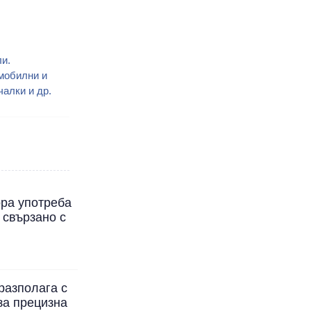
и.
омобилни и
алки и др.
ора употреба
 свързано с
разполага с
за прецизна