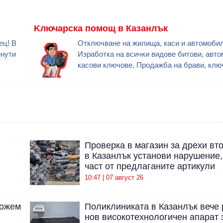
Kлючарска помощ в Казанлък
ец! В
Отключване на жилища, каси и автомобил
инути
Изработка на всички видове битови, авт
касови ключове. Продажба на брави, ключ
Проверка в магазин за дрехи вт
в Казанлък установи нарушение,
част от предлаганите артикули
10:47 | 07 август 26
можем
Поликлиниката в Казанлък вече 
нов високотехнологичен апарат 