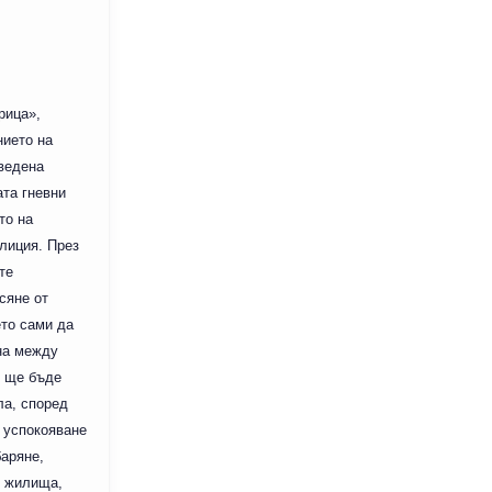
рица»,
нието на
оведена
та гневни
то на
лиция. През
те
сяне от
ето сами да
она между
, ще бъде
ла, според
 успокояване
баряне,
и жилища,