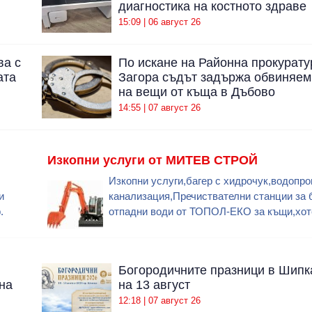
диагностика на костното здраве
15:09 | 06 август 26
ва с
По искане на Районна прокурату
ата
Загора съдът задържа обвиняем
на вещи от къща в Дъбово
14:55 | 07 август 26
Изкопни услуги от МИТЕВ СТРОЙ
Изкопни услуги,багер с хидрочук,водопро
и
канализация,Пречиствателни станции за 
.
отпадни води от ТОПОЛ-ЕКО за къщи,хот
Богородичните празници в Шипк
на
на 13 август
12:18 | 07 август 26