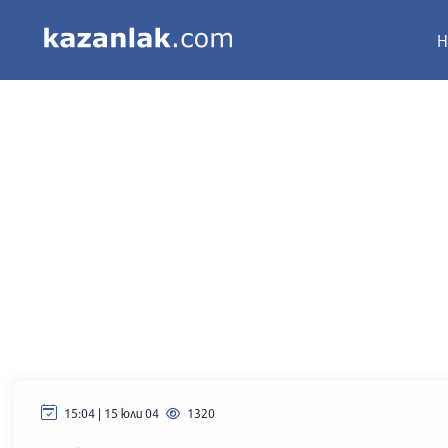
Н
15:04 | 15 юли 04
1320