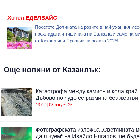
Хотел ЕДЕЛВАЙС
Посетете Долината на розите в най-уханния мес
прохладата и тишината на Балкана и само на м
от Казанлък и Празник на розата 2025!
Още новини от Казанлък:
Катастрофа между камион и кола край
Дъбово по чудо се размина без жертви
13:02 | 08 август 26
Фотографската изложба „Светлината 
да я чуем“ на Ивайло Нягалов ще бъде