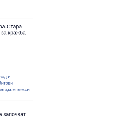
ра-Стара
 за кражба
вод и
битови
ели,комплекси
а започват