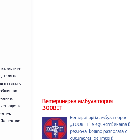
 на картите
едателя на
и пътуват с
 общинска
ожение.
Ветеринарна амбулатория
нистрацията,
ЗООВЕТ
че тук
Ветеринарна амбулатория
р Желев пое
„ЗООВЕТ” е единствената в
региона, която разполага с
дигитален рентген!