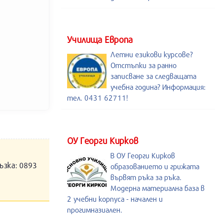
Училища Европа
Летни езикови курсове?
Отстъпки за ранно
записване за следващата
учебна година? Информация:
тел. 0431 62711!
ОУ Георги Кирков
В ОУ Георги Кирков
ъзка: 0893
образованието и грижата
вървят ръка за ръка.
Модерна материална база в
2 учебни корпуса - начален и
прогимназиален.