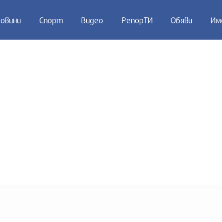
овини
Спорт
Видео
РепорТИ
Обяви
Им