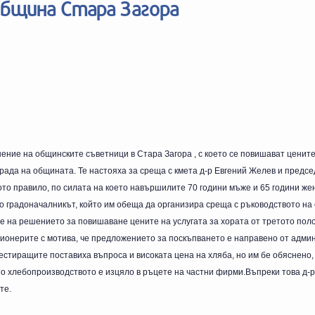
Община Стара Загора
ение на общинските съветници в Стара Загора ,
с което се повишават цените
рада на общината. Те настояха за среща с кмета д-р Евгений Желев и предс
о правило, по силата на което навършилите 70 години мъже и 65 години жен
но градоначалникът, който им обеща да организира среща с ръководството на
е на решението за повишаване цените на услугата за хората от третото пол
ионерите с мотива, че предложението за поскъпването е направено от адми
естиращите поставиха въпроса и високата цена на хляба, но им бе обяснено, 
то хлебопроизводството е изцяло в ръцете на частни фирми.Въпреки това д-
те.