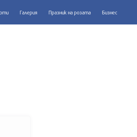
оти
Галерия
Празник на розата
Бизнес