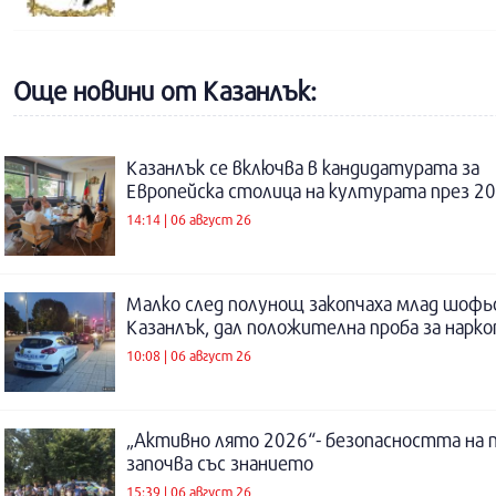
Още новини от Казанлък:
Казанлък се включва в кандидатурата за
Европейска столица на културата през 20
14:14 | 06 август 26
Малко след полунощ закопчаха млад шофь
Казанлък, дал положителна проба за нарк
10:08 | 06 август 26
„Активно лято 2026“- безопасността на 
започва със знанието
15:39 | 06 август 26