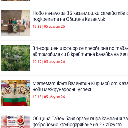
Ново начало за 36 казанлъшки семейства 
подкрепата на Община Казанлък
12:32 | 05 август 26
34-годишен шофьор се преобърна по таван
автомобила си в крайпътна канавка на Ха
10:19 | 05 август 26
Математикът Валентин Кирилов от Каза
нови международни успехи
12:18 | 05 август 26
Община Павел баня организира кампания за
доброволно кръводаряване на 27 август