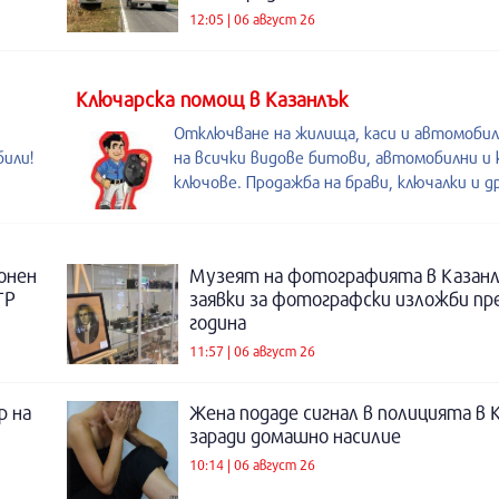
12:05 | 06 август 26
Kлючарска помощ в Казанлък
Отключване на жилища, каси и автомобил
били!
на всички видове битови, автомобилни и 
ключове. Продажба на брави, ключалки и др
онен
Музеят на фотографията в Казанл
ТР
заявки за фотографски изложби пр
година
11:57 | 06 август 26
р на
Жена подаде сигнал в полицията в 
заради домашно насилие
10:14 | 06 август 26