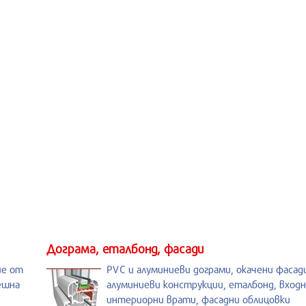
Дограма, еталбонд, фасади
ие от
PVC и алуминиеви дограми, окачени фасад
ешна
алуминиеви конструкции, еталбонд, входн
интериорни врати, фасадни облицовки