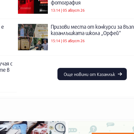
фотография
13:14 | 05 август 26
 е
Призови места от конкурси за въз
казанлъшката школа „Орфей“
15:14 | 05 август 26
учая с
те в
Още новини от Казанлък