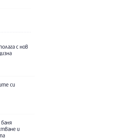
полага с нов
цизна
ите си
 баня
стване и
та