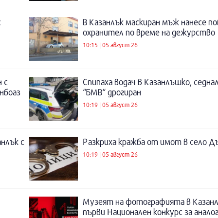
с
В Казанлък маскиран мъж нанесе по
охранител по време на дежурство
10:15 | 05 август 26
 с
Спипаха водач в Казанлъшко, седнал
инбоаз
“БМВ“ дрогиран
10:19 | 05 август 26
нлък с
Разкриха кражба от имот в село Д
10:19 | 05 август 26
Музеят на фотографията в Казанл
първи Национален конкурс за анало