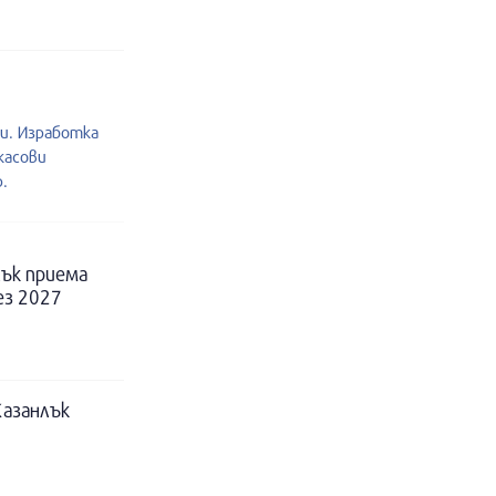
и. Изработка
касови
.
ък приема
ез 2027
Казанлък