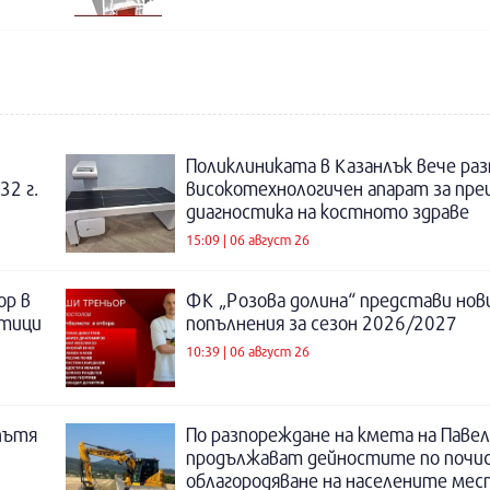
Поликлиниката в Казанлък вече раз
32 г.
високотехнологичен апарат за пре
диагностика на костното здраве
15:09 | 06 август 26
ор в
ФК „Розова долина“ представи нов
отици
попълнения за сезон 2026/2027
10:39 | 06 август 26
пътя
По разпореждане на кмета на Павел
продължават дейностите по почи
облагородяване на населените мес