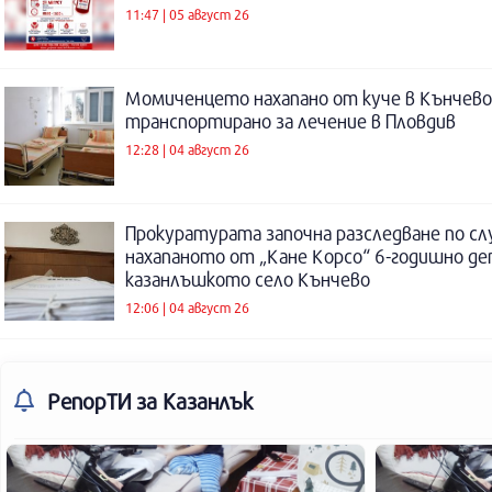
11:47 | 05 август 26
Момиченцето нахапано от куче в Кънчево
транспортирано за лечение в Пловдив
12:28 | 04 август 26
Прокуратурата започна разследване по сл
нахапаното от „Кане Корсо“ 6-годишно де
казанлъшкото село Кънчево
12:06 | 04 август 26
РепорТИ
за Казанлък