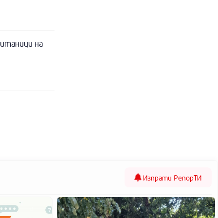
питаници на
Изпрати
РепорТИ