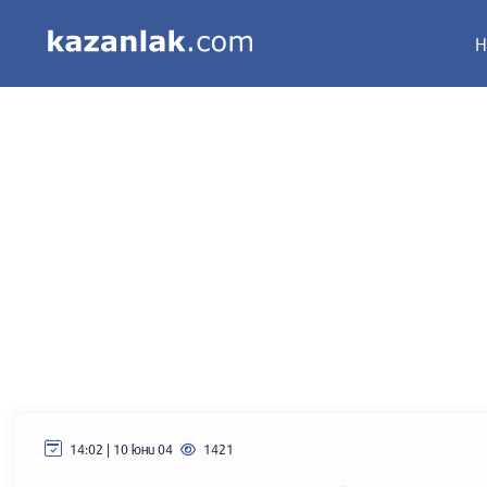
Н
14:02 | 10 юни 04
1421