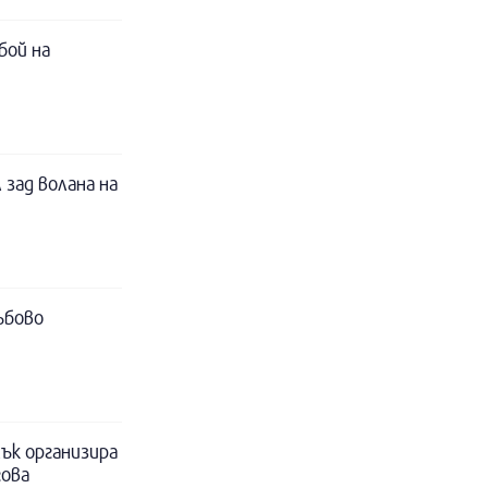
бой на
 зад волана на
ъбово
ък организира
гова