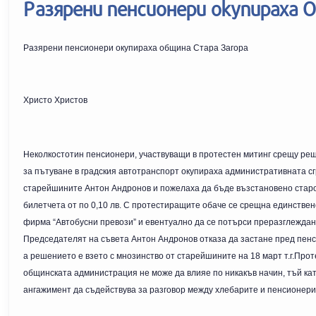
Разярени пенсионери окупираха 
Разярени пенсионери окупираха община Стара Загора
Христо Христов
Неколкостотин пенсионери, участвуващи в протестен митинг срещу реш
за пътуване в градския автотранспорт окупираха административната сг
старейшините Антон Андронов и пожелаха да бъде възстановено старот
билетчета от по 0,10 лв. С протестиращите обаче се срещна единстве
фирма “Автобусни превози” и евентуално да се потърси преразглеждан
Председателят на съвета Антон Андронов отказа да застане пред пенс
а решението е взето с мнозинство от старейшините на 18 март т.г.Прот
общинската администрация не може да влияе по никакъв начин, тъй ка
ангажимент да съдействува за разговор между хлебарите и пенсионери