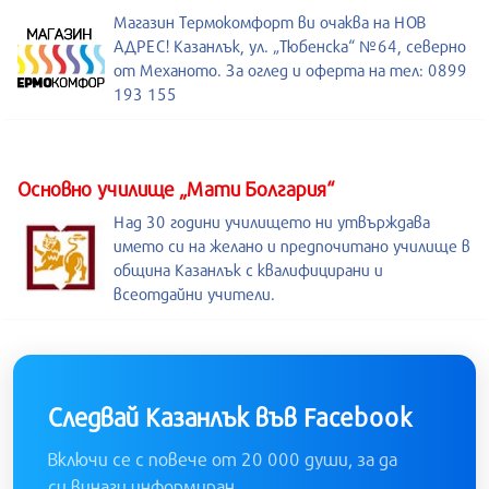
Магазин Термокомфорт ви очаква на НОВ
АДРЕС! Казанлък, ул. „Тюбенска“ №64, северно
от Механото. За оглед и оферта на тел: 0899
193 155
Основно училище „Мати Болгария“
Над 30 години училището ни утвърждава
името си на желано и предпочитано училище в
община Казанлък с квалифицирани и
всеотдайни учители.
Следвай Казанлък във Facebook
Включи се с повече от 20 000 души, за да
си винаги информиран