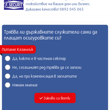
спокойствие на вашия дом или бизнес.
Доказано качество! 0892 045 065
Трябва ли държавните служители сами да
плащат осигуровките си?
Питаме Казанлък
Да, както е в частния сектор
Не, сегашният ред трябва да се запази
Да, но при компенсация в заплатите
Нямам мнение
Закови си ВотЪ