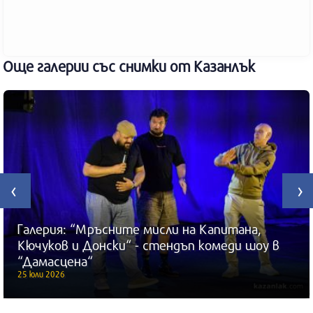
Още галерии със снимки от Казанлък
‹
›
Галерия: “Мръсните мисли на Капитана,
Кючуков и Донски“ - стендъп комеди шоу в
“Дамасцена“
25 юли 2026