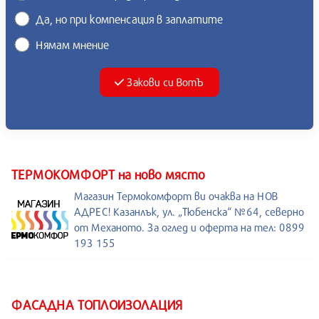
Да, но при компенсация в заплатите
Нямам мнение
Закови си ВотЪ
ТЕРМОКОМФОРТ на ново място
Магазин Термокомфорт ви очаква на НОВ
АДРЕС! Казанлък, ул. „Тюбенска“ №64, северно
от Механото. За оглед и оферта на тел: 0899
193 155
ФАСАДНА ТОПЛОИЗОЛАЦИЯ