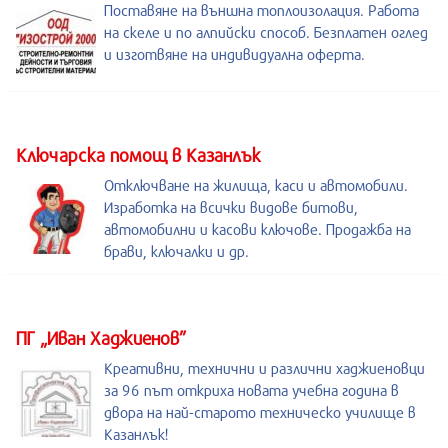
Поставяне на външна топлоизолация. Работа
на скеле и по алпийски способ. Безплатен оглед
и изготвяне на индивидуална оферта.
Kлючарска помощ в Казанлък
Отключване на жилища, каси и автомобили.
Изработка на всички видове битови,
автомобилни и касови ключове. Продажба на
брави, ключалки и др.
ПГ „Иван Хаджиенов”
Креативни, технични и различни хаджиеновци
за 96 път откриха новата учебна година в
двора на най-старото техническо училище в
Казанлък!