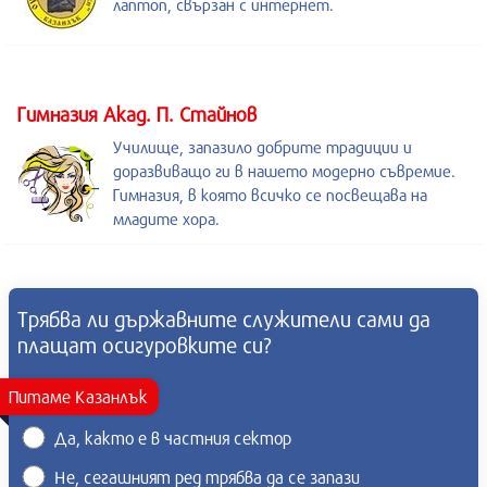
лаптоп, свързан с интернет.
Гимназия Акад. П. Стайнов
Училище, запазило добрите традиции и
доразвиващо ги в нашето модерно съвремие.
Гимназия, в която всичко се посвещава на
младите хора.
Трябва ли държавните служители сами да
плащат осигуровките си?
Питаме Казанлък
Да, както е в частния сектор
Не, сегашният ред трябва да се запази