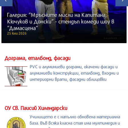
Галерия: “Мръсните мисли на Капитана,
Кючуков и Донски“ - стендъп комеди шоу в
“Дамасцена“
25 юли 2026
Дограма, еталбонд, фасади
PVC и алуминиеви дограми, окачени фасади и
алуминиеви конструкции, еталбонд, входни и
интериорни врати, фасадни облицовки
ОУ Св. Паисий Хилендарски
Училището е с напълно обновена материална
база. Във всяка класна стая има мултимедия и