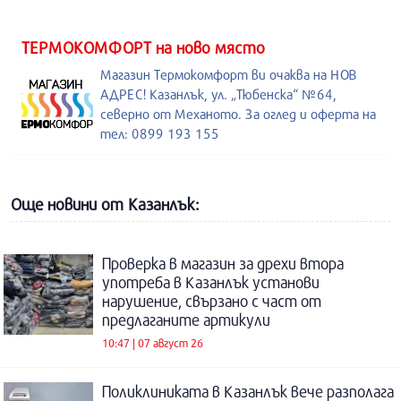
ТЕРМОКОМФОРТ на ново място
Магазин Термокомфорт ви очаква на НОВ
АДРЕС! Казанлък, ул. „Тюбенска“ №64,
северно от Механото. За оглед и оферта на
тел: 0899 193 155
Още новини от Казанлък:
Проверка в магазин за дрехи втора
употреба в Казанлък установи
нарушение, свързано с част от
предлаганите артикули
10:47 | 07 август 26
Поликлиниката в Казанлък вече разполага