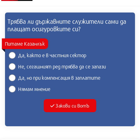
Трябва ли държавните служители сами да
плащат осигуровките си?
Питаме Казанлък
Да, както е в частния сектор
Не, сегашният ред трябва да се запази
Да, но при компенсация в заплатите
Нямам мнение
Закови си ВотЪ