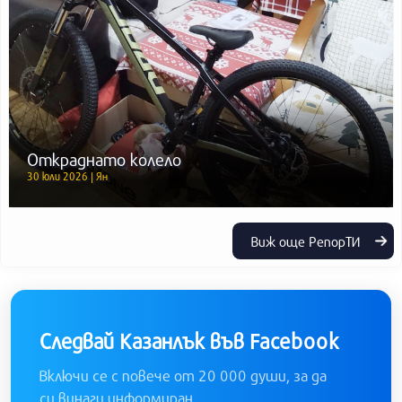
Откраднато колело
30 юли 2026 | Ян
Виж още РепорТИ
Следвай Казанлък във Facebook
Включи се с повече от 20 000 души, за да
си винаги информиран