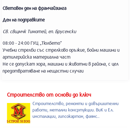
Световен ден на франчайзинга
Ден на подправките
Св. свщмчк Тимотей, еп. Брусенски
08:00 - 24:00 ГУЦ „Тюлбето”
Учебни стрелби със стрелково оръжие, бойни машини и
артилерийска материална част
Не се допускат хора, машини и животни в района, с цел
предотвратяване на нещастни случаи
Строителство от основи до ключ
Строителство, ремонти и довършителни
работи, метални консртукции. ВиК и Ел.
инсталации, гипсокартон, фаянс..