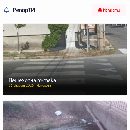
РепорТИ
Изпрати
Пешеходна пътека
07 август 2026 | Николова