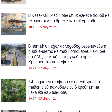
В Казанлък маскиран мъж нанесе побой на
охранител по време на дежурство
10:15 | 05 август 26
В петък и неделя следобед ограничават
движението на тежкотоварни камиони
по АМ „Тракия“, „Струма“ и през
Кресненското дефиле
14:29 | 07 август 26
34-годишен шофьор се преобърна по
таван с автомобила си в крайпътна
канавка на Хаинбоаз
10:19 | 05 август 26