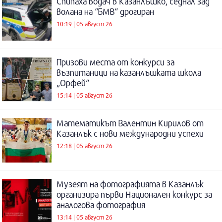
Спипаха водач в Казанлъшко, седнал зад
волана на “БМВ“ дрогиран
10:19 | 05 август 26
Призови места от конкурси за
възпитаници на казанлъшката школа
„Орфей“
15:14 | 05 август 26
Математикът Валентин Кирилов от
Казанлък с нови международни успехи
12:18 | 05 август 26
Музеят на фотографията в Казанлък
организира първи Национален конкурс за
аналогова фотография
13:14 | 05 август 26