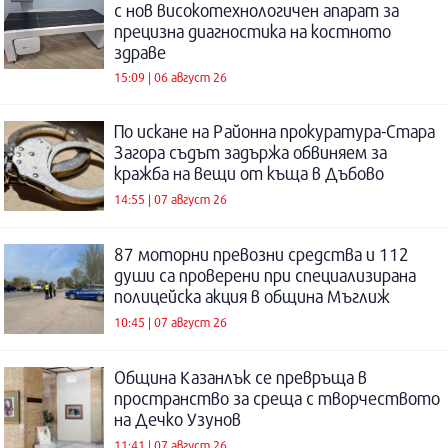
с нов високотехнологичен апарат за
прецизна диагностика на костното
здраве
15:09 | 06 август 26
По искане на Районна прокуратура-Стара
Загора съдът задържа обвиняем за
кражба на вещи от къща в Дъбово
14:55 | 07 август 26
87 моторни превозни средства и 112
души са проверени при специализирана
полицейска акция в община Мъглиж
10:45 | 07 август 26
Община Казанлък се превръща в
пространство за среща с творчеството
на Дечко Узунов
11:41 | 07 август 26