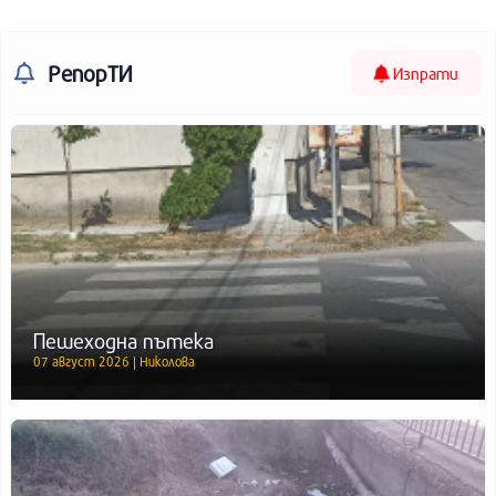
РепорТИ
Изпрати
Пешеходна пътека
07 август 2026 | Николова