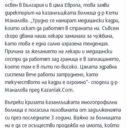
освен в България и в цяла Европа, това заяви
директорът на казанлъшката болница д-р Кети
Маналова. „Трудно се намират медицински кадри,
които искат да работят в страната ни. Съвсем
скоро двама наши лекари заминаха за чужбина,
като това е една силно изразена тенденция.
Причина за желанието на лекари и медицински
сестри да работят зад граница е в заплащането,
което там е в пъти по-високо. Цялата здравна
система вече работи затруднено, като
текучеството на кадри е огромно”- сподели д-р
Маналова пред Kazanlak.Com.
Въпреки кризата казанлъшката многопрофилна
болница е погасила половината от задълженията
си през последните 3 години. Важно за болницата
ни е да се осъществи продажба на имота, който