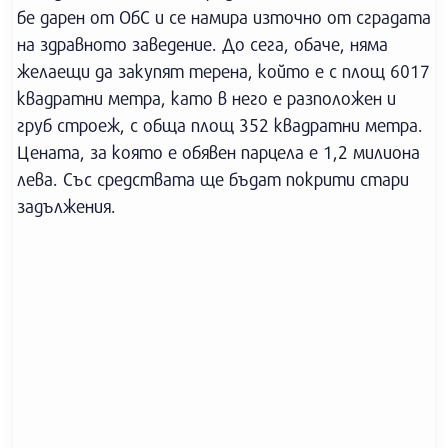
бе дарен от ОбС и се намира източно от сградата
на здравното заведение. До сега, обаче, няма
желаещи да закупят терена, който е с площ 6017
квадратни метра, като в него е разположен и
груб строеж, с обща площ 352 квадратни метра.
Цената, за която е обявен парцела е 1,2 милиона
лева. Със средствата ще бъдат покрити стари
задължения.