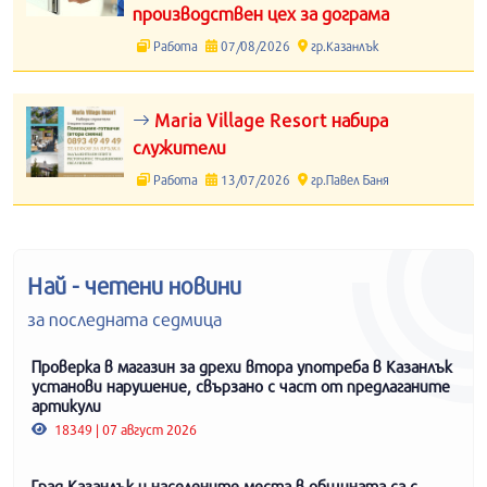
производствен цех за дограма
Работа
07/08/2026
гр.Казанлък
Maria Village Resort набира
служители
Работа
13/07/2026
гр.Павел Баня
Най - четени новини
за последната седмица
Проверка в магазин за дрехи втора употреба в Казанлък
установи нарушение, свързано с част от предлаганите
артикули
18349 | 07 август 2026
Град Казанлък и населените места в общината са с