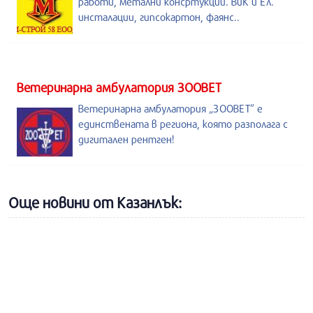
работи, метални консртукции. ВиК и Ел.
инсталации, гипсокартон, фаянс..
Ветеринарна амбулатория ЗООВЕТ
Ветеринарна амбулатория „ЗООВЕТ” е
единствената в региона, която разполага с
дигитален рентген!
Още новини от Казанлък: