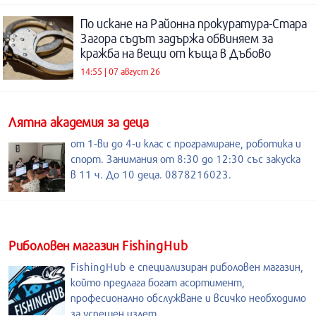
По искане на Районна прокуратура-Стара
Загора съдът задържа обвиняем за
кражба на вещи от къща в Дъбово
14:55 | 07 август 26
Лятна академия за деца
от 1-ви до 4-и клас с програмиране, роботика и
спорт. Занимания от 8:30 до 12:30 със закуска
в 11 ч. До 10 деца. 0878216023.
Риболовен магазин FishingHub
FishingHub е специализиран риболовен магазин,
който предлага богат асортимент,
професионално обслужване и всичко необходимо
за успешен излет