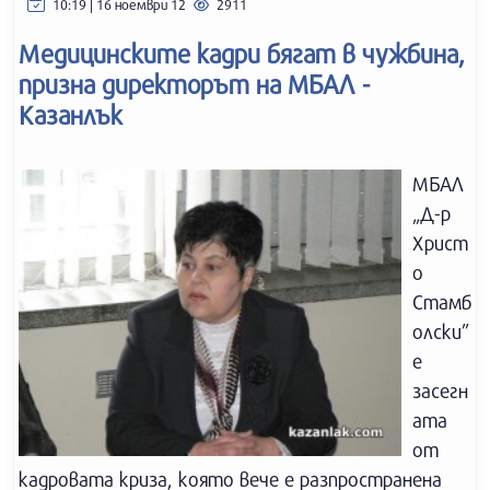
10:19 | 16 ноември 12
2911
Медицинските кадри бягат в чужбина,
призна директорът на МБАЛ -
Казанлък
МБАЛ
„Д-р
Христ
о
Стамб
олски”
е
засегн
ата
от
кадровата криза, която вече е разпространена