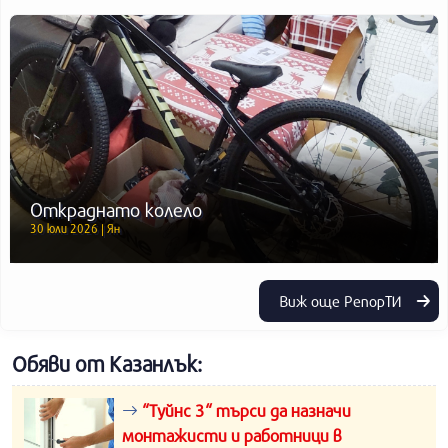
Откраднато колело
30 юли 2026 | Ян
Виж още РепорТИ
Обяви от Казанлък:
“Туйнс 3“ търси да назначи
монтажисти и работници в