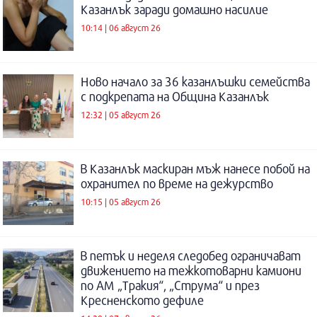
Казанлък заради домашно насилие
10:14 | 06 август 26
Ново начало за 36 казанлъшки семейства
с подкрепата на Община Казанлък
12:32 | 05 август 26
В Казанлък маскиран мъж нанесе побой на
охранител по време на дежурство
10:15 | 05 август 26
В петък и неделя следобед ограничават
движението на тежкотоварни камиони
по АМ „Тракия“, „Струма“ и през
Кресненското дефиле