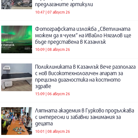
предлаганите артикули
10:47 | 07 август 26
Фотографската изложба „Светлината
можем да я чуем“ на Ивайло Нягалов ще
бъде представена в Казанлък
10:09 | 08 август 26
Поликлиниката в Казанлък вече разполага
с нов високотехнологичен апарат за
прецизна диагностика на костното
здраве
15:09 | 06 август 26
Лятната академия в Гурково продължава
с интересни и забавни занимания за
децата
10:01 | 08 август 26