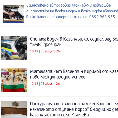
Единствено автосервиз Мончев-90 извършва
диагностика на всеки модел и всяка марка автомо
Всеки клиент е приоритет за нас! 0899 963 935
Спипаха водач в Казанлъшко, седнал зад во
“БМВ“ дрогиран
10:19 | 05 август 26
Математикът Валентин Кирилов от Каза
нови международни успехи
12:18 | 05 август 26
Прокуратурата започна разследване по сл
нахапаното от „Кане Корсо“ 6-годишно де
казанлъшкото село Кънчево