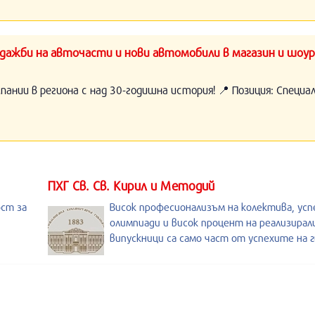
ажби на авточасти и нови автомобили в магазин и шоур
нии в региона с над 30-годишна история! 📍 Позиция: Специ
ПХГ Св. Св. Кирил и Методий
ост за
Висок професионализъм на колектива, усп
олимпиади и висок процент на реализирал
випускници са само част от успехите на 