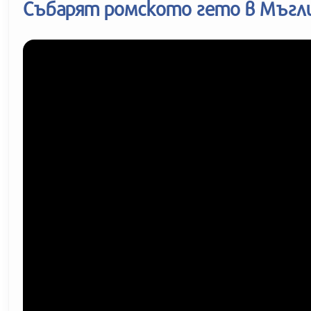
Събарят ромското гето в Мъгл