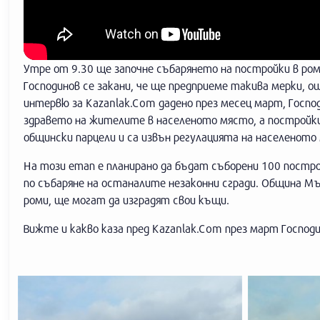
Утре от 9.30 ще започне събарянето на постройки в р
Господинов се закани, че ще предприеме такива мерки, още
интервю за Kazanlak.Com дадено през месец март, Господ
здравето на жителите в населеното място, а постройки
общински парцели и са извън регулацията на населеното
На този етап е планирано да бъдат съборени 100 постро
по събаряне на останалите незаконни сгради. Община Мъ
роми, ще могат да изградят свои къщи.
Вижте и какво каза пред Kazanlak.Com през март Господи