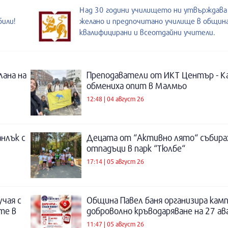
Над 30 години училището ни утвърждава
били!
желано и предпочитано училище в община
квалифицирани и всеотдайни учители.
лана на
Преподаватели от ИКТ Център - К
обмениха опит в Малмьо
12:48 | 04 август 26
нлък с
Децата от “Активно лято“ събира
отпадъци в парк “Тюлбе“
17:14 | 05 август 26
учая с
Община Павел баня организира камп
те в
доброволно кръводаряване на 27 а
11:47 | 05 август 26