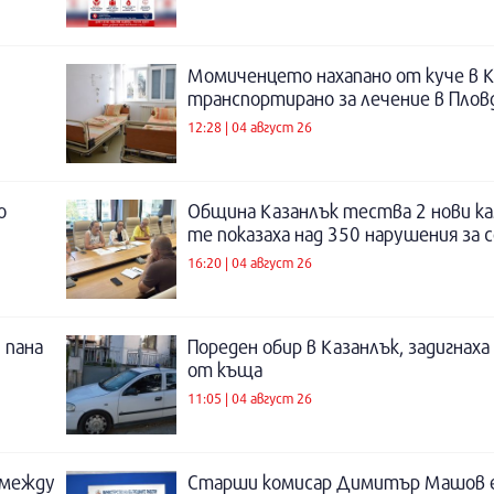
Момиченцето нахапано от куче в К
транспортирано за лечение в Плов
12:28 | 04 август 26
о
Община Казанлък тества 2 нови ка
те показаха над 350 нарушения за 
16:20 | 04 август 26
 пана
Пореден обир в Казанлък, задигнах
от къща
11:05 | 04 август 26
 между
Старши комисар Димитър Машов 