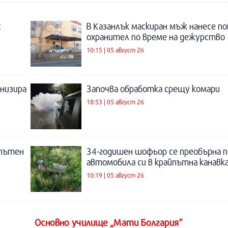
с
В Казанлък маскиран мъж нанесе по
охранител по време на дежурство
10:15 | 05 август 26
низира
Започва обработка срещу комари
18:53 | 05 август 26
 пътен
34-годишен шофьор се преобърна п
автомобила си в крайпътна канавка
10:19 | 05 август 26
Основно училище „Мати Болгария“