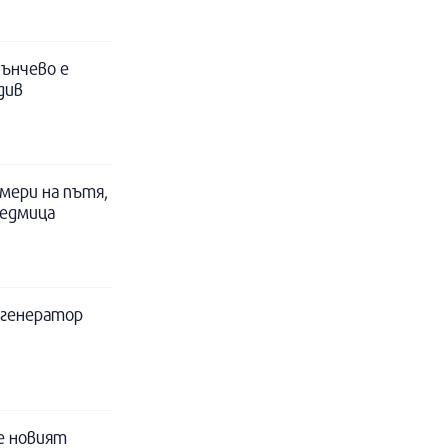
ънчево е
див
мери на пътя,
седмица
а генератор
е новият