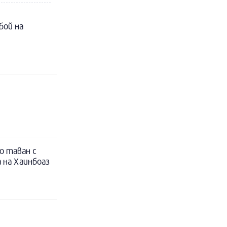
бой на
о таван с
 на Хаинбоаз