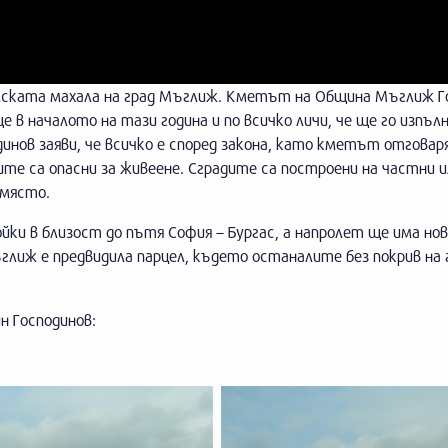
омската махала на град Мъглиж. Кметът на Община Мъглиж Г
 в началото на тази година и по всичко личи, че ще го изпълн
инов заяви, че всичко е според закона, като кметът отговаря
те са опасни за живеене. Сградите са построени на частни и
 място.
йки в близост до пътя София – Бургас, а напролет ще има но
глиж е предвидила парцел, където останалите без покрив на 
н Господинов: