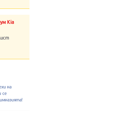
ум Kia
алист
ехи на
и се
гимназията!