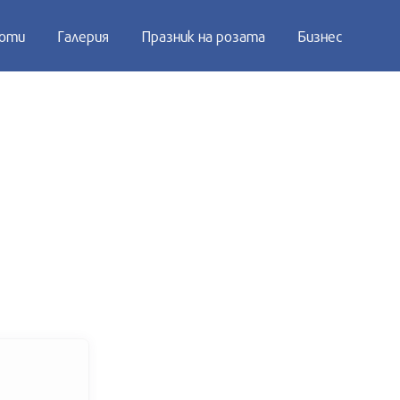
оти
Галерия
Празник на розата
Бизнес