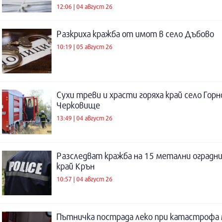
12:06 | 04 август 26
Разкриха кражба от имот в село Дъбово
10:19 | 05 август 26
Сухи треви и храсти горяха край село Горн
Черковище
13:49 | 04 август 26
Разследват кражба на 15 метални оградни
край Крън
10:57 | 04 август 26
Пътничка пострада леко при катастрофа