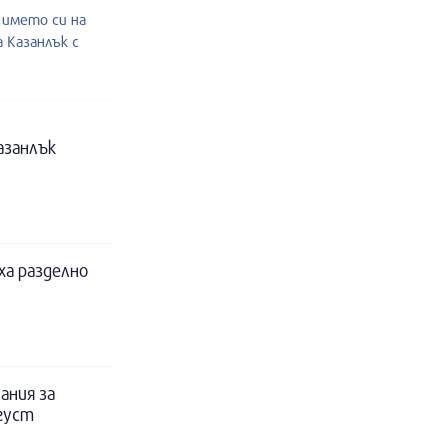
 името си на
 Казанлък с
азанлък
ха разделно
ания за
вгуст