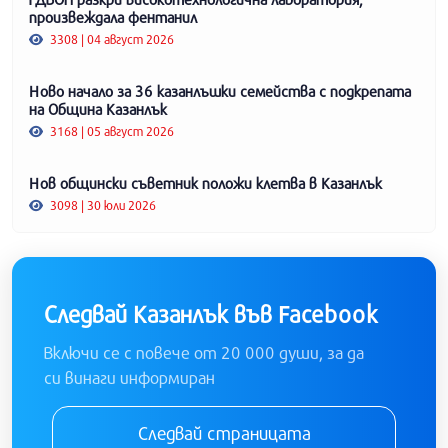
произвеждала фентанил
3308 | 04 август 2026
Ново начало за 36 казанлъшки семейства с подкрепата
на Община Казанлък
3168 | 05 август 2026
Нов общински съветник положи клетва в Казанлък
3098 | 30 юли 2026
Следвай Казанлък във Facebook
Включи се с повече от 20 000 души, за да
си винаги информиран
Следвай страницата