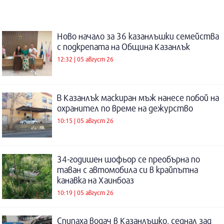
Ново начало за 36 казанлъшки семейства
с подкрепата на Община Казанлък
12:32 | 05 август 26
В Казанлък маскиран мъж нанесе побой на
охранител по време на дежурство
10:15 | 05 август 26
34-годишен шофьор се преобърна по
таван с автомобила си в крайпътна
канавка на Хаинбоаз
10:19 | 05 август 26
Спипаха водач в Казанлъшко, седнал зад