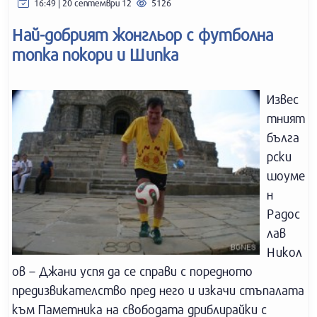
16:49 | 20 септември 12
5126
Най-добрият жонгльор с футболна
топка покори и Шипка
Извес
тният
бълга
рски
шоуме
н
Радос
лав
Никол
ов – Джани успя да се справи с поредното
предизвикателство пред него и изкачи стъпалата
към Паметника на свободата дриблирайки с