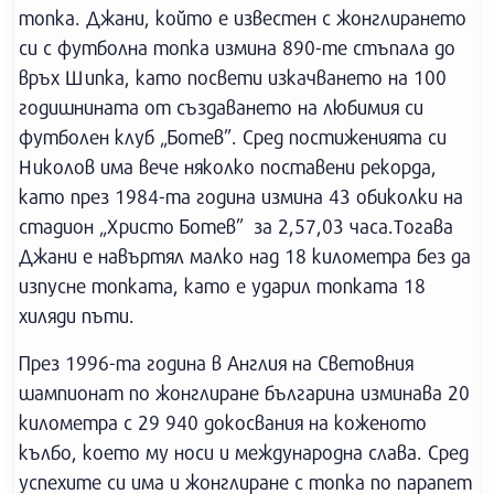
топка. Джани, който е известен с жонглирането
си с футболна топка измина 890-те стъпала до
връх Шипка, като посвети изкачването на 100
годишнината от създаването на любимия си
футболен клуб „Ботев”. Сред постиженията си
Николов има вече няколко поставени рекорда,
като през 1984-та година измина 43 обиколки на
стадион „Христо Ботев” за 2,57,03 часа.Тогава
Джани е навъртял малко над 18 километра без да
изпусне топката, като е ударил топката 18
хиляди пъти.
През 1996-та година в Англия на Световния
шампионат по жонглиране българина изминава 20
километра с 29 940 докосвания на коженото
кълбо, което му носи и международна слава. Сред
успехите си има и жонглиране с топка по парапет