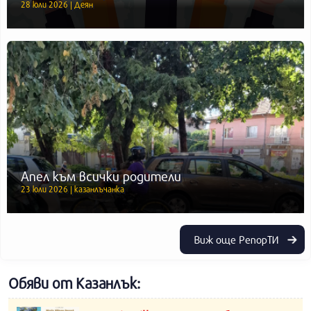
28 юли 2026 | Деян
Апел към всички родители
23 юли 2026 | казанлъчанка
Виж още РепорТИ
Обяви от Казанлък: