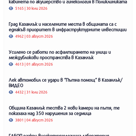
кабинета по акушерство и гинекология в Поликлиниката
5165 | 30 юли 2026
Град Казанлък и населените места в общината са с
еднакъв приоритет в инфраструктурните инвестиции
4962 | 03 август 2026
Усилено се работи по асфалтирането на улици и
междублокови пространства в Казанлък
4613 | 01 август 2026
Лек автомобил се удари в “Пътна помощ“ в Казанлък/
ВИДЕО
4432 | 31 юли 2026
Община Казанлък тества 2 нови камери на пътя, те
показаха над 350 нарушения за седмица
3801 | 04 август 2026
ГДБОП разкри високотехнологична лаборатория,