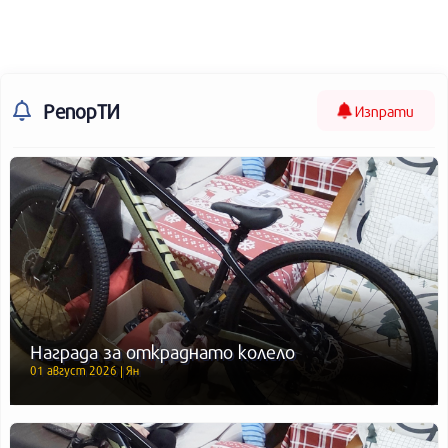
РепорТИ
Изпрати
Награда за откраднато колело
01 август 2026 | Ян