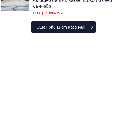
годишно дете в казанлъшкото село
Кънчево
12:06 | 04 август 26
Още новини от Казанлък