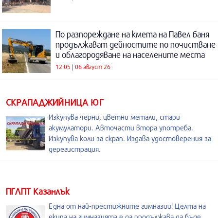
По разпореждане на кмета на Павел баня
продължават дейностите по почистване
и облагородяване на населените места
12:05 | 06 август 26
СКРАПАДЖИЙНИЦА ЮГ
Изкупува черни, цветни метали, стари
акумулатори. Авточасти втора употреба.
Изкупува коли за скрап. Издава удостоверения за
дерегистрация.
ПГЛПТ Казанлък
Една от най-престижните гимназии! Целта на
екипа на гимназията е да продължава да бъде