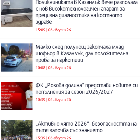
Поликлиниката в Казанлък вече разполага
с нов високотехнологичен апарат за
прецизна диагностика на костното
здраве
15:09 | 06 август 26
Малко след полунощ закопчаха млад
шофьор в Казанлък, дал положителна
проба за наркотици
10:08 | 06 август 26
ФК „Розова долина“ представи новите си
попълнения за сезон 2026/2027
10:39 | 06 август 26
„Активно лято 2026“- безопасността на
пътя започва със знанието
15:39 | 06 август 26