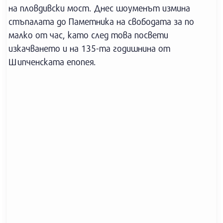
на пловдивски мост. Днес шоуменът измина
стъпалата до Паметника на свободата за по
малко от час, като след това посвети
изкачването и на 135-та годишнина от
Шипченската епопея.