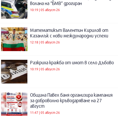
волана на “БМВ“ дрогиран
10:19 | 05 август 26
Математикът Валентин Кирилов от
Казанлък с нови международни успехи
12:18 | 05 август 26
Разкриха кражба от имот в село Дъбово
10:19 | 05 август 26
Община Павел баня организира кампания
за доброволно кръводаряване на 27
август
11:47 | 05 август 26