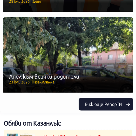
28 юли 2026 | Деян
Апел към всички родители
23 юли 2026 | казанлъчанка
Виж още РепорТИ
Обяви от Казанлък: