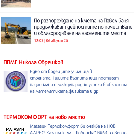
По разпореждане на кмета на Павел баня
продължават дейностите по почистване
и облагородяване на населените места
12:05 | 06 август 26
ППМГ Никола Обрешков
Едно от водещите училища в
страната.Нашите възпитаници постигат
национални и международни успехи в областта
на математиката,физиката и др.
ТЕРМОКОМФОРТ на ново място
Магазин Термокомфорт ви очаква на НОВ
АДРЕС! Казанлък, ул. „Тюбенска“ №64, северно