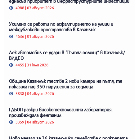
еднакъв приоритет в инфраструктурните инвестиции
4988 | 03 август 2026
Усилено се работи по асфалтирането на улици и
междублокови пространства в Казанлък
4636 | 01 август 2026
Лек автомобил се удари в “Пътна помощ“ в Казанлък/
ВИДЕО
4455 | 31 юли 2026
Община Казанлък тества 2 нови камери на пътя, те
показаха над 350 нарушения за седмица
3838 | 04 август 2026
ГДБОП разкри високотехнологична лаборатория,
произвеждала фентанил
3359 | 04 август 2026
Ново начало за 36 казанлъшки семейства с подкрепата