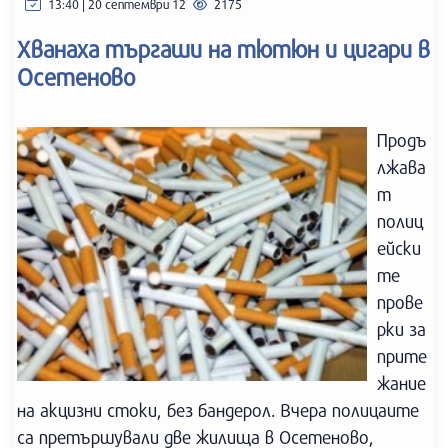
13:40 | 20 септември 12
2175
Хванаха търгаши на тютюн и цигари в
Осетеново
Продъ
лжава
т
полиц
ейски
те
прове
рки за
прите
жание
на акцизни стоки, без бандерол. Вчера полицаите
са претършували две жилища в Осетеново,