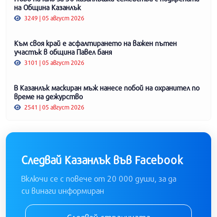
на Община Казанлък
3249 | 05 август 2026
Към своя край е асфалтирането на важен пътен
участък в община Павел баня
3101 | 05 август 2026
В Казанлък маскиран мъж нанесе побой на охранител по
време на дежурство
2541 | 05 август 2026
Следвай Казанлък във Facebook
Включи се с повече от 20 000 души, за да
си винаги информиран