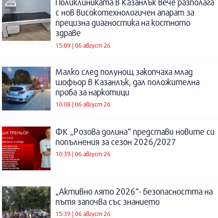
Поликлиниката в Казанлък вече разполага
с нов високотехнологичен апарат за
прецизна диагностика на костното
здраве
15:09 | 06 август 26
Малко след полунощ закопчаха млад
шофьор в Казанлък, дал положителна
проба за наркотици
10:08 | 06 август 26
ФК „Розова долина“ представи новите си
попълнения за сезон 2026/2027
10:39 | 06 август 26
„Активно лято 2026“- безопасността на
пътя започва със знанието
15:39 | 06 август 26