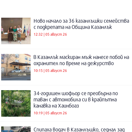
Ново начало за 36 казанлъшки семейства
с подкрепата на Община Казанлък
12:32 | 05 август 26
В Казанлък маскиран мъж нанесе побой на
охранител по време на дежурство
10:15 | 05 август 26
34-годишен шофьор се преобърна по
таван с автомобила си в крайпътна
канавка на Хаинбоаз
10:19 | 05 август 26
Спипаха водач в Казанлъшко, седнал зад