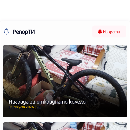
РепорТИ
Изпрати
Награда за откраднато колело
01 август 2026 | Ян