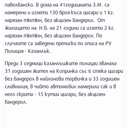
павелбанско. В дома на 41годишната З.М. са
намерени и иззети 130 броя къса цигари и 1 кг.
нарязан тютюн, без акцизен бандерол. От
жилището на Н.Б. на 21 години са иззети 2 кг.
нарязан тютюн, без акцизен бандерол. По
случаите са заведени преписки по описа на РУ
Полиция - Казанлък.
Преди 3 седмици казанлъшките полицаи хванаха
31 годишен жител на Копринка със 6 стека цигари
без бандерол в найлонова торбичка и 33 годишен
сливналия, в чийто автомобил намерили сак и в
него скрити - 15 кутии цигари, без акцизен
бандерол.