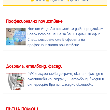
Професионално почистване
Ние от Лиди Лотос можем да Ви предложим
идеалното решение за вашия дом или офис.
Специализирани сме в сферата на
професионалното почистване.
Дограма, еталбонд, фасади
PVC и алуминиеви дограми, окачени фасади и
алуминиеви конструкции, еталбонд, входни и
интериорни врати, фасадни облицовки
ПЪТНА ПОМОЩ