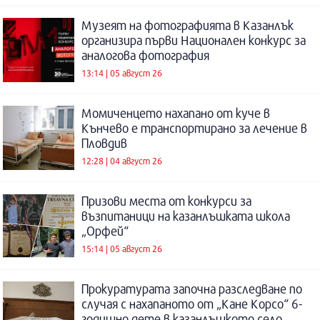
Музеят на фотографията в Казанлък
организира първи Национален конкурс за
аналогова фотография
13:14 | 05 август 26
Момиченцето нахапано от куче в
Кънчево е транспортирано за лечение в
Пловдив
12:28 | 04 август 26
Призови места от конкурси за
възпитаници на казанлъшката школа
„Орфей“
15:14 | 05 август 26
Прокуратурата започна разследване по
случая с нахапаното от „Кане Корсо“ 6-
годишно дете в казанлъшкото село