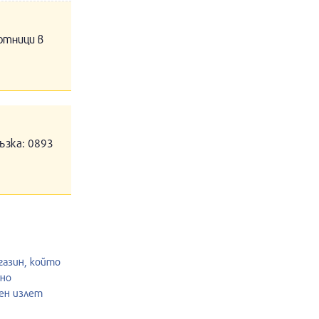
отници в
ъзка: 0893
газин, който
лно
шен излет