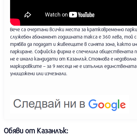
Вече са очертани всички места за кратковременно парки
служебен абонамент годишната такса е 360 лева, той с
трябва да подадат и живеещите в синята зона, както ин
паркиране. Софийска фирма е спечелила обществената по
не е имало кандидати от Казанлък.Стоянова е недоволн
маркировките – за 9 месеца не е изпълнил единствената 
унищожени или изчезнали.
Обяви от Казанлък: