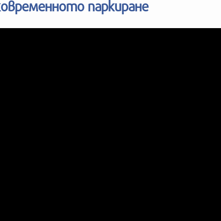
ковременното паркиране