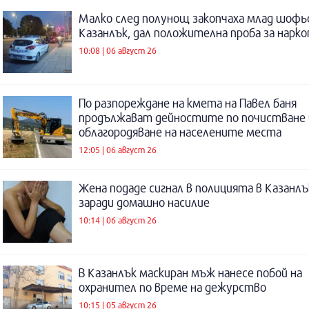
Малко след полунощ закопчаха млад шофь
Казанлък, дал положителна проба за нарк
10:08 | 06 август 26
По разпореждане на кмета на Павел баня
продължават дейностите по почистване 
облагородяване на населените места
12:05 | 06 август 26
Жена подаде сигнал в полицията в Казанлъ
заради домашно насилие
10:14 | 06 август 26
В Казанлък маскиран мъж нанесе побой на
охранител по време на дежурство
10:15 | 05 август 26