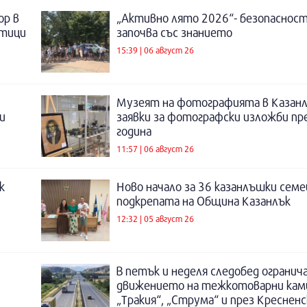
ор в
„Активно лято 2026“- безопаснос
отици
започва със знанието
15:39 | 06 август 26
Музеят на фотографията в Казанл
и
заявки за фотографски изложби пр
година
11:57 | 06 август 26
к
Ново начало за 36 казанлъшки семе
подкрепата на Община Казанлък
12:32 | 05 август 26
В петък и неделя следобед огранич
движението на тежкотоварни кам
„Тракия“, „Струма“ и през Креснен