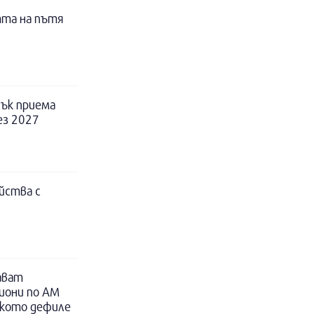
тта на пътя
ък приема
ез 2027
йства с
ават
иони по АМ
ското дефиле