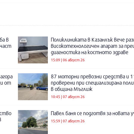
ба в
Поликлиниката в Казанлък вече раз
 част
високотехнологичен апарат за пре
диагностика на костното здраве
15:09 | 06 август 26
Загора
87 моторни превозни средства и 1
щи от
проверени при специализирана поли
в община Мъглиж
10:45 | 07 август 26
нство
Павел баня се подготвя за новата у
в
15:59 | 07 август 26