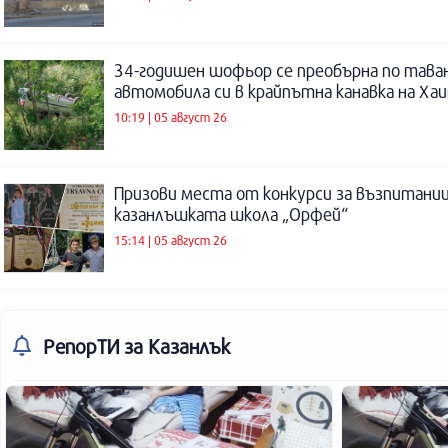
34-годишен шофьор се преобърна по таван
автомобила си в крайпътна канавка на Ха
10:19 | 05 август 26
Призови места от конкурси за възпитаниц
казанлъшката школа „Орфей“
15:14 | 05 август 26
РепорТИ
за Казанлък