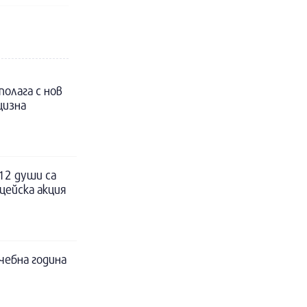
полага с нов
цизна
12 души са
цейска акция
чебна година