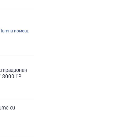
2 Пътна помощ
истрационен
Т 8000 ТР
ите си