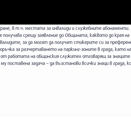
ране, в т.ч. местата за инвалиди и служебните абонаменти.
е получава срещу заявление до Общината, каквото до края н
валидите, за да могат да получат стикерите си за преферен
ръчка за разчертаването на паркинг-зоните в града, като н
а от работата на общинския служител отговарящ за знаците
му поставена задача – да възстанови всички знаци в града, к