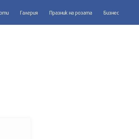
оти
Галерия
Празник на розата
Бизнес