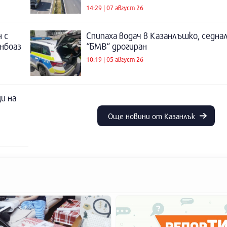
14:29 | 07 август 26
 с
Спипаха водач в Казанлъшко, седнал
инбоаз
“БМВ“ дрогиран
10:19 | 05 август 26
и на
Още новини от Казанлък