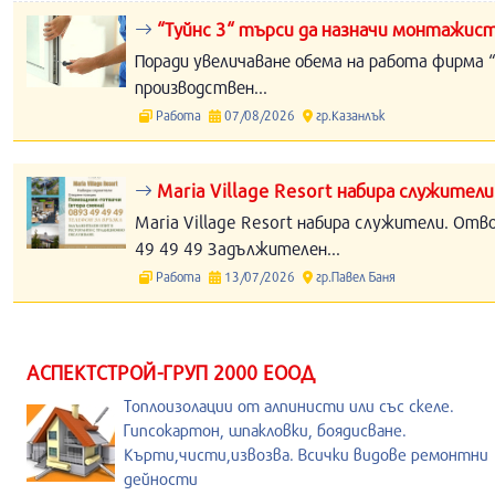
“Туйнс 3“ търси да назначи монтажист
Поради увеличаване обема на работа фирма “
производствен...
Работа
07/08/2026
гр.Казанлък
Maria Village Resort набира служители
Maria Village Resort набира служители. Отв
49 49 49 Задължителен...
Работа
13/07/2026
гр.Павел Баня
АСПЕКТСТРОЙ-ГРУП 2000 ЕООД
Топлоизолации от алпинисти или със скеле.
Гипсокартон, шпакловки, боядисване.
Кърти,чисти,извозва. Всички видове ремонтни
дейности