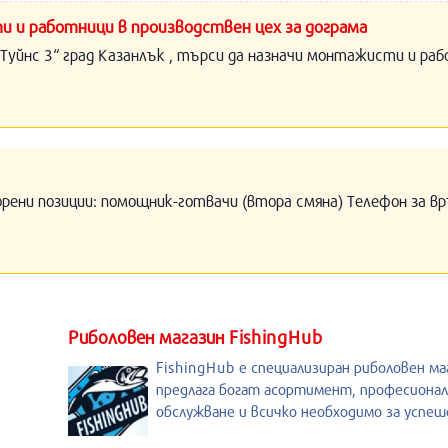
и и работници в производствен цех за дограма
Туйнс 3“ град Казанлък , търси да назначи монтажисти и раб
орени позиции: помощник-готвачи (втора смяна) Телефон за вр
Риболовен магазин FishingHub
FishingHub е специализиран риболовен ма
предлага богат асортимент, професиона
обслужване и всичко необходимо за успе