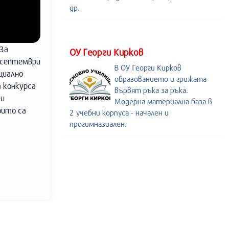
др.
 За
ОУ Георги Кирков
а септември
В ОУ Георги Кирков
циално
образованието и грижата
а конкурса
вървят ръка за ръка.
 и
Модерна материална база в
оито са
2 учебни корпуса - начален и
прогимназиален.