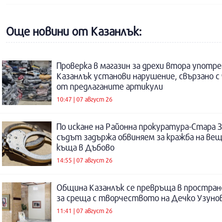
Още новини от Казанлък:
Проверка в магазин за дрехи втора употре
Казанлък установи нарушение, свързано с
от предлаганите артикули
10:47 | 07 август 26
По искане на Районна прокуратура-Стара 
съдът задържа обвиняем за кражба на ве
къща в Дъбово
14:55 | 07 август 26
Община Казанлък се превръща в простра
за среща с творчеството на Дечко Узуно
11:41 | 07 август 26