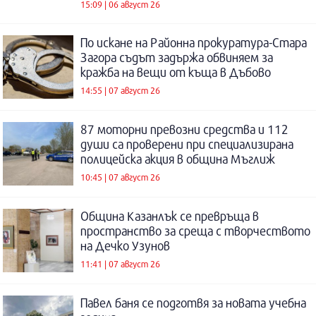
15:09 | 06 август 26
По искане на Районна прокуратура-Стара
Загора съдът задържа обвиняем за
кражба на вещи от къща в Дъбово
14:55 | 07 август 26
87 моторни превозни средства и 112
души са проверени при специализирана
полицейска акция в община Мъглиж
10:45 | 07 август 26
Община Казанлък се превръща в
пространство за среща с творчеството
на Дечко Узунов
11:41 | 07 август 26
Павел баня се подготвя за новата учебна