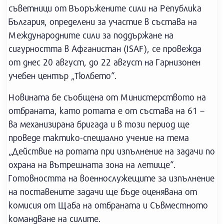
съветници от Въоръжените сили на Република
България, определени за участие в състава на
Международните сили за поддържане на
сигурността в Афганистан (ISAF), се провежда
от днес 20 август, до 22 август на Гарнизонен
учебен център „Тюлбето“.
Новината бе съобщена от Министерството на
отбраната, като ротата е от състава на 61 –
ва механизирана бригада и в този период ще
проведе тактико-специално учение на тема
„Действие на ротата при изпълнение на задачи по
охрана на вътрешната зона на летище“.
Готовността на военнослужещите за изпълнение
на поставените задачи ще бъде оценявана от
комисия от Щаба на отбраната и Съвместното
командване на силите.