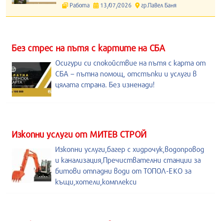
Работа
13/07/2026
гр.Павел Баня
Без стрес на пътя с картите на СБА
Осигури си спокойствие на пътя с карта от
СБА – пътна помощ, отстъпки и услуги в
цялата страна. Без изненади!
Изкопни услуги от МИТЕВ СТРОЙ
Изкопни услуги,багер с хидрочук,водопровод
и канализация,Пречиствателни станции за
битови отпадни води от ТОПОЛ-ЕКО за
къщи,хотели,комплекси