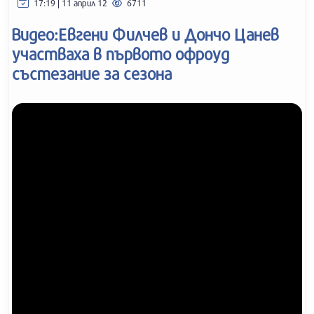
17:19 | 11 април 12
6711
Видео:Евгени Филчев и Дончо Цанев
участваха в първото офроуд
състезание за сезона