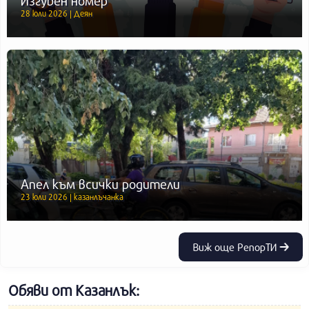
Изгубен номер
28 юли 2026 | Деян
Апел към всички родители
23 юли 2026 | казанлъчанка
Виж още РепорТИ
Обяви от Казанлък: