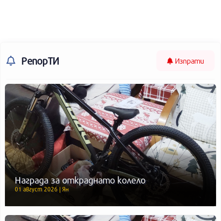
РепорТИ
Изпрати
Награда за откраднато колело
01 август 2026 | Ян