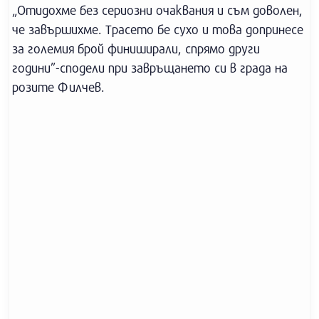
„Отидохме без сериозни очаквания и съм доволен,
че завършихме. Трасето бе сухо и това допринесе
за големия брой финиширали, спрямо други
години”-сподели при завръщането си в града на
розите Филчев.