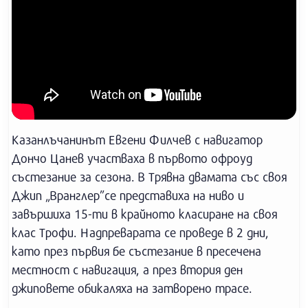
Казанлъчанинът Евгени Филчев с навигатор
Дончо Цанев участваха в първото офроуд
състезание за сезона. В Трявна двамата със своя
Джип „Вранглер”се представиха на ниво и
завършиха 15-ти в крайното класиране на своя
клас Трофи. Надпреварата се проведе в 2 дни,
като през първия бе състезание в пресечена
местност с навигация, а през втория ден
джиповете обикаляха на затворено трасе.