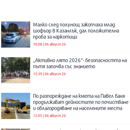
Малко след полунощ закопчаха млад
шофьор в Казанлък, дал положителна
проба за наркотици
10:08 | 06 август 26
„Активно лято 2026“- безопасността на
пътя започва със знанието
15:39 | 06 август 26
По разпореждане на кмета на Павел баня
продължават дейностите по почистване
и облагородяване на населените места
12:05 | 06 август 26