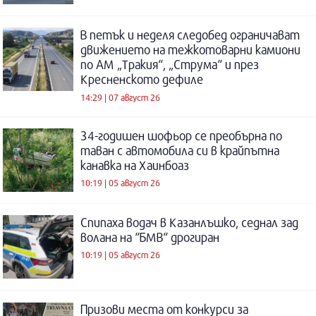
В петък и неделя следобед ограничават
движението на тежкотоварни камиони
по АМ „Тракия“, „Струма“ и през
Кресненското дефиле
14:29 | 07 август 26
34-годишен шофьор се преобърна по
таван с автомобила си в крайпътна
канавка на Хаинбоаз
10:19 | 05 август 26
Спипаха водач в Казанлъшко, седнал зад
волана на “БМВ“ дрогиран
10:19 | 05 август 26
Призови места от конкурси за