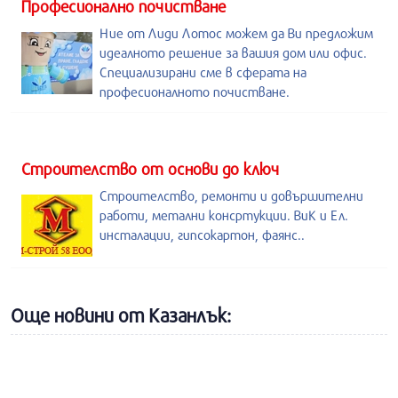
Професионално почистване
Ние от Лиди Лотос можем да Ви предложим
идеалното решение за вашия дом или офис.
Специализирани сме в сферата на
професионалното почистване.
Строителство от основи до ключ
Строителство, ремонти и довършителни
работи, метални консртукции. ВиК и Ел.
инсталации, гипсокартон, фаянс..
Още новини от Казанлък: