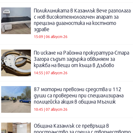
Поликлиниката в Казанлък вече разполага
с нов високотехнологичен апарат за
прецизна диагностика на костното
здраве
15:09 | 06 август 26
По искане на Районна прокуратура-Стара
Загора съдът задържа обвиняем за
кражба на вещи от къща в Дъбово
14:55 | 07 август 26
87 моторни превозни средства и 112
души са проверени при специализирана
полицейска акция в община Мъглиж
10:45 | 07 август 26
Община Казанлък се превръща в
пространство за среща с творчеството