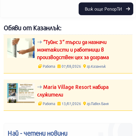
Виж още РепорТИ
Обяви от Казанлък:
“Туйнс 3“ търси да назначи
монтажисти и работници в
производствен цех за дограма
Работа
07/08/2026
гр.Казанлък
Maria Village Resort набира
служители
Работа
13/07/2026
гр.Павел Баня
Най - четени новини