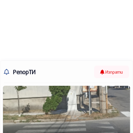
РепорТИ
Изпрати