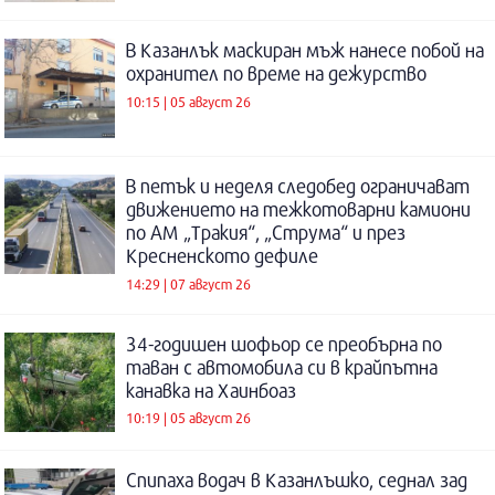
В Казанлък маскиран мъж нанесе побой на
охранител по време на дежурство
10:15 | 05 август 26
В петък и неделя следобед ограничават
движението на тежкотоварни камиони
по АМ „Тракия“, „Струма“ и през
Кресненското дефиле
14:29 | 07 август 26
34-годишен шофьор се преобърна по
таван с автомобила си в крайпътна
канавка на Хаинбоаз
10:19 | 05 август 26
Спипаха водач в Казанлъшко, седнал зад