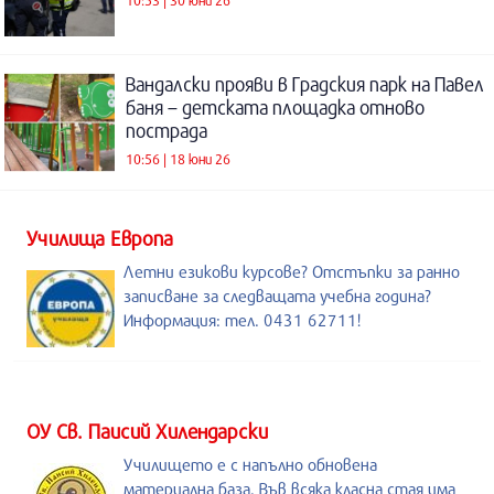
Вандалски прояви в Градския парк на Павел
баня – детската площадка отново
пострада
10:56 | 18 юни 26
Училища Европа
Летни езикови курсове? Отстъпки за ранно
записване за следващата учебна година?
Информация: тел. 0431 62711!
ОУ Св. Паисий Хилендарски
Училището е с напълно обновена
материална база. Във всяка класна стая има