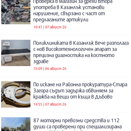
Проверка в магазин за дрехи втора
употреба в Казанлък установи
нарушение, свързано с част от
предлаганите артикули
10:47 | 07 август 26
Поликлиниката в Казанлък вече разполага
с нов високотехнологичен апарат за
прецизна диагностика на костното
здраве
15:09 | 06 август 26
По искане на Районна прокуратура-Стара
Загора съдът задържа обвиняем за
кражба на вещи от къща в Дъбово
14:55 | 07 август 26
87 моторни превозни средства и 112
души са проверени при специализирана