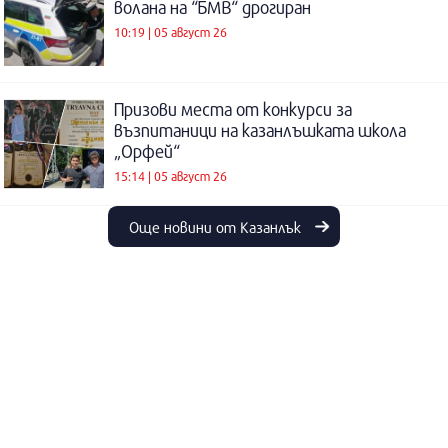
волана на “БМВ“ дрогиран
10:19 | 05 август 26
Призови места от конкурси за
възпитаници на казанлъшката школа
„Орфей“
15:14 | 05 август 26
Още новини от Казанлък