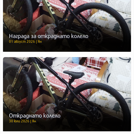
Награда за откраднато колело
01 август 2026 | Ян
Откраднато колело
30 юли 2026 | Ян