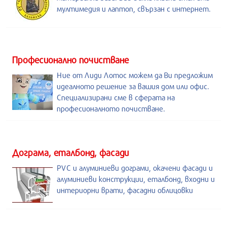
мултимедия и лаптоп, свързан с интернет.
Професионално почистване
Ние от Лиди Лотос можем да Ви предложим
идеалното решение за вашия дом или офис.
Специализирани сме в сферата на
професионалното почистване.
Дограма, еталбонд, фасади
PVC и алуминиеви дограми, окачени фасади и
алуминиеви конструкции, еталбонд, входни и
интериорни врати, фасадни облицовки