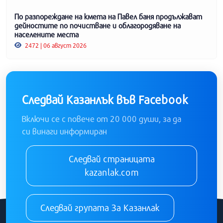
По разпореждане на кмета на Павел баня продължават
дейностите по почистване и облагородяване на
населените места
2472 | 06 август 2026
Следвай Казанлък във Facebook
Включи се с повече от 20 000 души, за да
си винаги информиран
Следвай страницата
kazanlak.com
Следвай групата За Казанлак