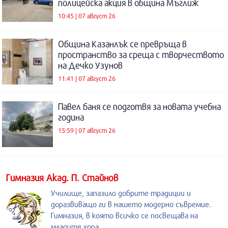
полицейска акция в община Мъглиж
10:45 | 07 август 26
Община Казанлък се превръща в
пространство за среща с творчеството
на Дечко Узунов
11:41 | 07 август 26
Павел баня се подготвя за новата учебна
година
15:59 | 07 август 26
Гимназия Акад. П. Стайнов
Училище, запазило добрите традиции и
доразвиващо ги в нашето модерно съвремие.
Гимназия, в която всичко се посвещава на
младите хора.