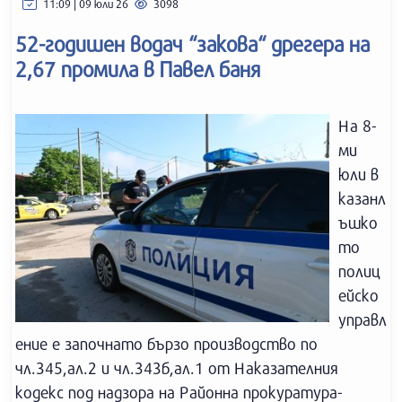
11:09 | 09 юли 26
3098
52-годишен водач “закова“ дрегера на
2,67 промила в Павел баня
На 8-
ми
юли в
казанл
ъшко
то
полиц
ейско
управл
ение е започнато бързо производство по
чл.345,ал.2 и чл.343б,ал.1 от Наказателния
кодекс под надзора на Районна прокуратура-