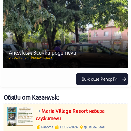
Апел към всички родители
23 юли 2026 | казанлъчанка
Виж още РепорТИ
Обяви от Казанлък:
Maria Village Resort набира
служители
Работа
13/07/2026
гр.Павел Баня