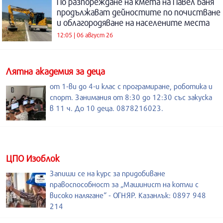
По разпореждане на кмета на Павел баня
продължават дейностите по почистване
и облагородяване на населените места
12:05 | 06 август 26
Лятна академия за деца
от 1-ви до 4-и клас с програмиране, роботика и
спорт. Занимания от 8:30 до 12:30 със закуска
в 11 ч. До 10 деца. 0878216023.
ЦПО Изоблок
Запиши се на курс за придобиване
правоспособност за „Машинист на котли с
високо налягане“ - ОГНЯР. Казанлък: 0897 948
214