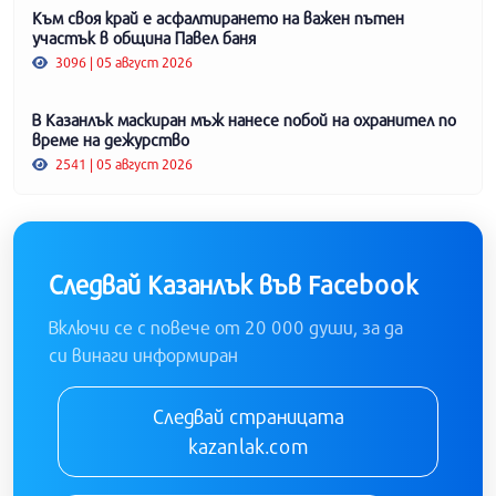
Към своя край е асфалтирането на важен пътен
участък в община Павел баня
3096 | 05 август 2026
В Казанлък маскиран мъж нанесе побой на охранител по
време на дежурство
2541 | 05 август 2026
Следвай Казанлък във Facebook
Включи се с повече от 20 000 души, за да
си винаги информиран
Следвай страницата
kazanlak.com