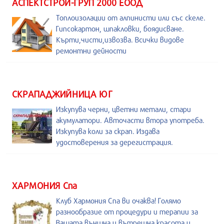
АСПЕКТСТРОЙ-ГРУП 2000 ЕООД
Топлоизолации от алпинисти или със скеле.
Гипсокартон, шпакловки, боядисване.
Кърти,чисти,извозва. Всички видове
ремонтни дейности
СКРАПАДЖИЙНИЦА ЮГ
Изкупува черни, цветни метали, стари
акумулатори. Авточасти втора употреба.
Изкупува коли за скрап. Издава
удостоверения за дерегистрация.
ХАРМОНИЯ Спа
Клуб Хармония Спа ви очаква! Голямо
разнообразие от процедури и терапии за
Вашата външна и вътрешна красота и