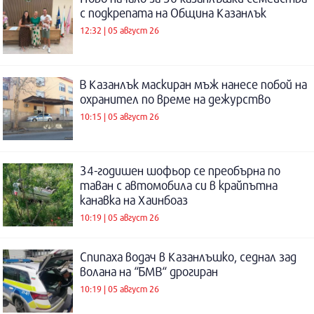
с подкрепата на Община Казанлък
12:32 | 05 август 26
В Казанлък маскиран мъж нанесе побой на
охранител по време на дежурство
10:15 | 05 август 26
34-годишен шофьор се преобърна по
таван с автомобила си в крайпътна
канавка на Хаинбоаз
10:19 | 05 август 26
Спипаха водач в Казанлъшко, седнал зад
волана на “БМВ“ дрогиран
10:19 | 05 август 26