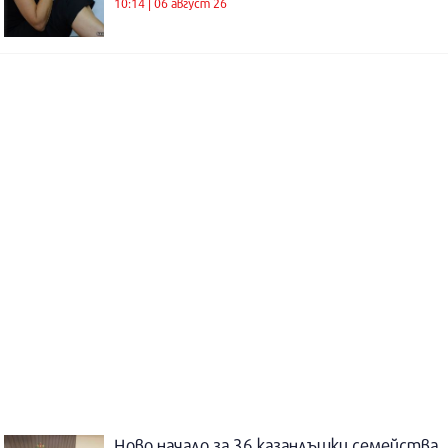
10:14 | 06 август 26
Ново начало за 36 казанлъшки семейства