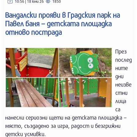
10:56 | 18 юни 26
1850
Вандалски прояви в Градския парк на
Павел баня – детската площадка
отново пострада
През
послед
ните
дни
неизве
стни
лица
са
нанесли сериозни щети на детската площадка –
място, създадено за игра, радост и безгрижни
детски усмивки.