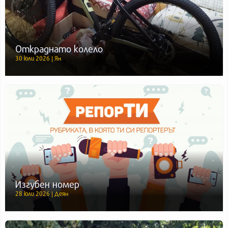
Откраднато колело
30 юли 2026 | Ян
Изгубен номер
28 юли 2026 | Деян