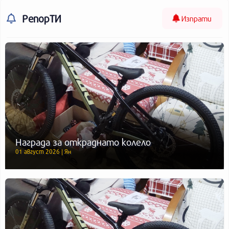
РепорТИ
Изпрати
Награда за откраднато колело
01 август 2026 | Ян