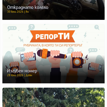
Откраднато колело
30 юли 2026 | Ян
Изгубен номер
28 юли 2026 | Деян