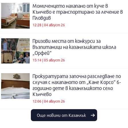
Момиченцето нахапано от куче в
Кънчево е транспортирано за лечение в
Пловдив
12:28 | 04 август 26
Призови места от конкурси за
възпитаници на казанлъшката школа
„Орфей“
15:14 | 05 август 26
Прокуратурата започна разследване по
случая с нахапаното от „Кане Корсо“ 6-
годишно дете в казанлъшкото село
Кънчево
12:06 | 04 август 26
Още новини от Казанлък