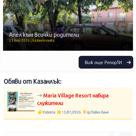
Апел към всички родители
23 юли 2026 | казанлъчанка
Виж още РепорТИ
Обяви от Казанлък:
Maria Village Resort набира
служители
Работа
13/07/2026
гр.Павел Баня