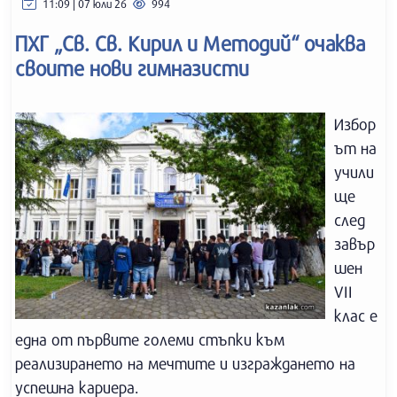
11:09 | 07 юли 26
994
ПХГ „Св. Св. Кирил и Методий“ очаква
своите нови гимназисти
Избор
ът на
учили
ще
след
завър
шен
VII
клас е
една от първите големи стъпки към
реализирането на мечтите и изграждането на
успешна кариера.