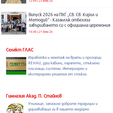
12:44 | 23 юни 26
Випуск 2026 на ПХГ „Св. Св. Кирил и
Методий“ - Казанлък отбеляза
завършването си с официална церемония
16:46 | 21 юни 26
Селект ГЛАС
Изработка и монтаж на врати и прозорци
REHAU, душ кабини, парапети, стъклени
плъзгащи системи. Интериорни и
екстерирони решения от стъкло.
Гимназия Акад. П. Стайнов
Училище, запазило добрите традиции и
доразвиващо ги в нашето модерно