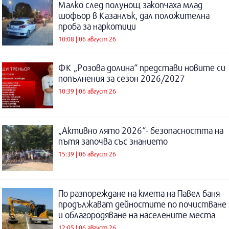
Малко след полунощ закопчаха млад
шофьор в Казанлък, дал положителна
проба за наркотици
10:08 | 06 август 26
ФК „Розова долина“ представи новите си
попълнения за сезон 2026/2027
10:39 | 06 август 26
„Активно лято 2026“- безопасността на
пътя започва със знанието
15:39 | 06 август 26
По разпореждане на кмета на Павел баня
продължават дейностите по почистване
и облагородяване на населените места
12:05 | 06 август 26