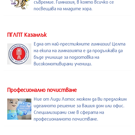
съвремие. Гимназия, в която всичко се
посвещава на младите хора.
ПГЛПТ Казанлък
Една от най-престижните гимназии! Целта
на екипа на гимназията е да продължава да
бъде училище за подготовка на
високомотивирани ученици.
Професионално почистване
Ние от Лиди Лотос можем да Ви предложим
идеалното решение за вашия дом или офис.
Специализирани сме в сферата на
професионалното почистване.