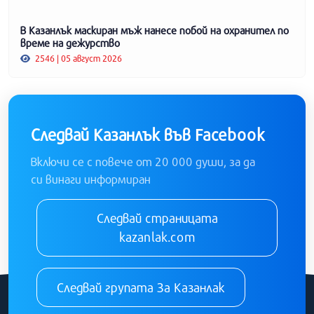
В Казанлък маскиран мъж нанесе побой на охранител по
време на дежурство
2546 | 05 август 2026
Следвай Казанлък във Facebook
Включи се с повече от 20 000 души, за да
си винаги информиран
Следвай страницата
kazanlak.com
Следвай групата За Казанлак