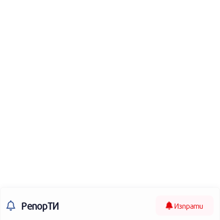
РепорТИ
Изпрати