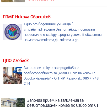
ППМГ Никола Обрешков
Едно от водещите училища в
страната.Нашите възпитаници постигат
национални и международни успехи в областта
на математиката,физиката и др.
ЦПО Изоблок
Запиши се на курс за придобиване
правоспособност за „Машинист на котли с
високо налягане“ - ОГНЯР. Казанлък: 0897 948
214
Започва прием на заявления за
регистрационен номер по избор от СТ