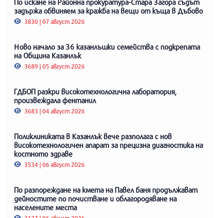
По искане на Районна прокуратура-Стара Загора съдът
задържа обвиняем за кражба на вещи от къща в Дъбово
3830 | 07 август 2026
Ново начало за 36 казанлъшки семейства с подкрепата
на Община Казанлък
3689 | 05 август 2026
ГДБОП разкри високотехнологична лаборатория,
произвеждала фентанил
3683 | 04 август 2026
Поликлиниката в Казанлък вече разполага с нов
високотехнологичен апарат за прецизна диагностика на
костното здраве
3534 | 06 август 2026
По разпореждане на кмета на Павел баня продължават
дейностите по почистване и облагородяване на
населените места
3127 | 06 август 2026