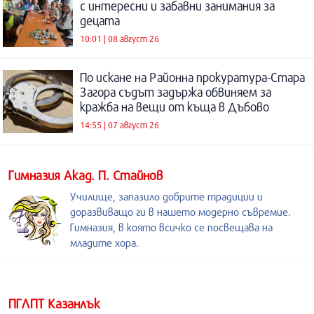
с интересни и забавни занимания за
децата
10:01 | 08 август 26
По искане на Районна прокуратура-Стара
Загора съдът задържа обвиняем за
кражба на вещи от къща в Дъбово
14:55 | 07 август 26
Гимназия Акад. П. Стайнов
Училище, запазило добрите традиции и
доразвиващо ги в нашето модерно съвремие.
Гимназия, в която всичко се посвещава на
младите хора.
ПГЛПТ Казанлък