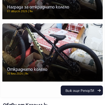
Награда за откраднато колело
01 август 2026 | Ян
Откраднато колело
30 юли 2026 | Ян
Виж още РепорТИ