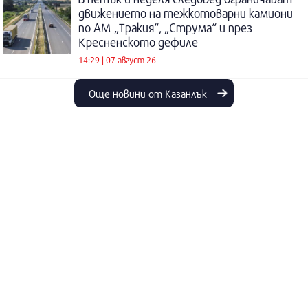
движението на тежкотоварни камиони
по АМ „Тракия“, „Струма“ и през
Кресненското дефиле
14:29 | 07 август 26
Още новини от Казанлък