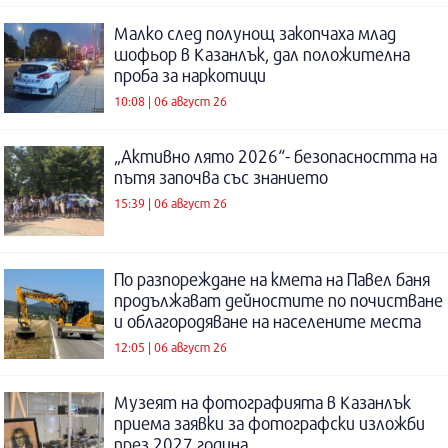
Малко след полунощ закопчаха млад
шофьор в Казанлък, дал положителна
проба за наркотици
10:08 | 06 август 26
„Активно лято 2026“- безопасността на
пътя започва със знанието
15:39 | 06 август 26
По разпореждане на кмета на Павел баня
продължават дейностите по почистване
и облагородяване на населените места
12:05 | 06 август 26
Музеят на фотографията в Казанлък
приема заявки за фотографски изложби
през 2027 година