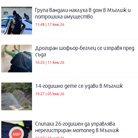
Група вандали нахлуха в дом в Мъглиж и
потрошиха имущество
11:48 | 17 юни 26
Дрогиран шофьор-беглец се изправя пред
съда
16:26 | 11 юни 26
14-годишно дете се удави в Мъглиж
19:27 | 05 юни 26
Спипаха 26-годишен да управлява
нерегистриран мотопед в Мъглиж
11:07 | 15 май 26