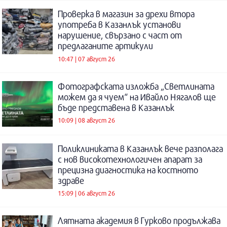
Проверка в магазин за дрехи втора
употреба в Казанлък установи
нарушение, свързано с част от
предлаганите артикули
10:47 | 07 август 26
Фотографската изложба „Светлината
можем да я чуем“ на Ивайло Нягалов ще
бъде представена в Казанлък
10:09 | 08 август 26
Поликлиниката в Казанлък вече разполага
с нов високотехнологичен апарат за
прецизна диагностика на костното
здраве
15:09 | 06 август 26
Лятната академия в Гурково продължава