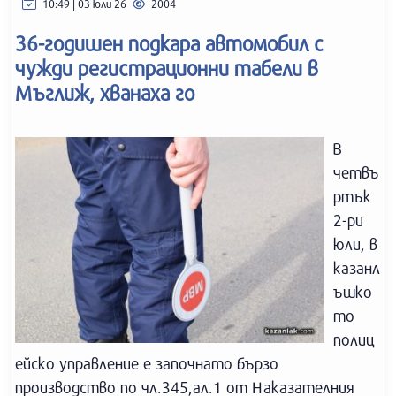
10:49 | 03 юли 26
2004
36-годишен подкара автомобил с
чужди регистрационни табели в
Мъглиж, хванаха го
В
четвъ
ртък
2-ри
юли, в
казанл
ъшко
то
полиц
ейско управление е започнато бързо
производство по чл.345,ал.1 от Наказателния